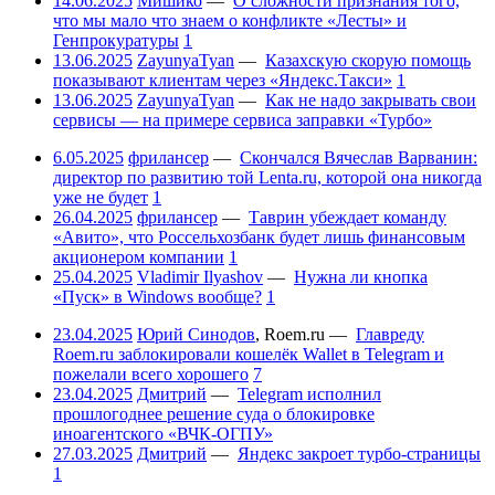
14.06.2025
Мишико
—
О сложности признания того,
что мы мало что знаем о конфликте «Лесты» и
Генпрокуратуры
1
13.06.2025
ZayunyaTyan
—
Казахскую скорую помощь
показывают клиентам через «Яндекс.Такси»
1
13.06.2025
ZayunyaTyan
—
Как не надо закрывать свои
сервисы — на примере сервиса заправки «Турбо»
6.05.2025
фрилансер
—
Скончался Вячеслав Варванин:
директор по развитию той Lenta.ru, которой она никогда
уже не будет
1
26.04.2025
фрилансер
—
Таврин убеждает команду
«Авито», что Россельхозбанк будет лишь финансовым
акционером компании
1
25.04.2025
Vladimir Ilyashov
—
Нужна ли кнопка
«Пуск» в Windows вообще?
1
23.04.2025
Юрий Синодов
,
Roem.ru
—
Главреду
Roem.ru заблокировали кошелёк Wallet в Telegram и
пожелали всего хорошего
7
23.04.2025
Дмитрий
—
Telegram исполнил
прошлогоднее решение суда о блокировке
иноагентского «ВЧК-ОГПУ»
27.03.2025
Дмитрий
—
Яндекс закроет турбо-страницы
1