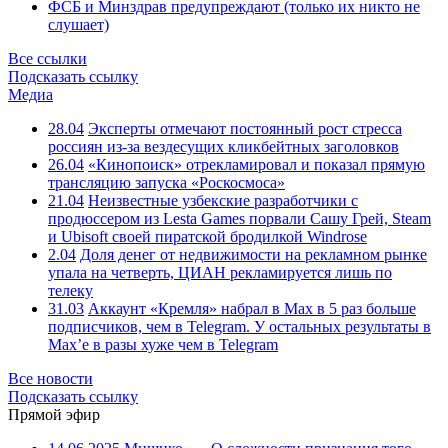
ФСБ и Минздрав предупреждают (только их никто не
слушает)
Все ссылки
Подсказать ссылку
Медиа
28.04
Эксперты отмечают постоянный рост стресса
россиян из-за вездесущих кликбейтных заголовков
26.04
«Кинопоиск» отрекламировал и показал прямую
трансляцию запуска «Роскосмоса»
21.04
Неизвестные узбекские разработчики с
продюссером из Lesta Games порвали Сашу Грей, Steam
и Ubisoft своей пиратской бродилкой Windrose
2.04
Доля денег от недвижимости на рекламном рынке
упала на четверть, ЦИАН рекламируется лишь по
телеку
31.03
Аккаунт «Кремля» набрал в Max в 5 раз больше
подписчиков, чем в Telegram. У остальных результаты в
Max’е в разы хуже чем в Telegram
Все новости
Подсказать ссылку
Прямой эфир