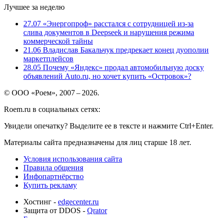
Лучшее за неделю
27.07
«Энергопроф» расстался с сотрудницей из-за
слива документов в Deepseek и нарушения режима
коммерческой тайны
21.06
Владислав Бакальчук предрекает конец дуополии
маркетплейсов
28.05
Почему «Яндекс» продал автомобильную доску
объявлений Auto.ru, но хочет купить «Островок»?
© ООО «Роем», 2007 – 2026.
Roem.ru в социальных сетях:
Увидели опечатку? Выделите ее в тексте и нажмите Ctrl+Enter.
Материалы сайта предназначены для лиц старше 18 лет.
Условия использования сайта
Правила общения
Инфопартнёрство
Купить рекламу
Хостинг -
edgecenter.ru
Защита от DDOS -
Qrator