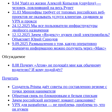
9.04
Ушёл из жизни Алексей Копылов (copylove) —
человек, повлиявший на весь Рунет
31.03
Минцифры требует от топовых российских веб-
проектов не оказывать услуги клиентам, сидящим за
VPN и прокси
24.12.2025
Мы все пользователи инфраструктуры
двойного назначения
12.12.2025
Зачем «Яндексу» нужен свой электромобиль?
Объясняет Юрий Синодов
9.09.2025
Размышления о том, какую оперативно
значимую информацию можно получить через «Макс»
Обсуждаемое
8.08
Почему «Атом» не подошёл мне как обычному
водителю? И кому подойдёт?
Почитать
Создатель Prisma даёт советы по составлению резюме с
точки зрения нанимателя
Обратная связь по блокировкам и белым спискам
Зачем российский интернет ломают санкциями?
VPN для разработки — не проблема, проблема то, что
он нужен