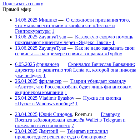
Подсказать ссылку
Прямой эфир
14.06.2025
Мишико
—
О сложности признания того,
что мы мало что знаем о конфликте «Лесты» и
Генпрокуратуры
1
13.06.2025
ZayunyaTyan
—
Казахскую скорую помощь
показывают клиентам через «Яндекс.Такси»
1
13.06.2025
ZayunyaTyan
—
Как не надо закрывать свои
сервисы — на примере сервиса заправки «Турбо»
6.05.2025
фрилансер
—
Скончался Вячеслав Варванин:
директор по развитию той Lenta.ru, которой она никогда
уже не будет
1
26.04.2025
фрилансер
—
Таврин убеждает команду
«Авито», что Россельхозбанк будет лишь финансовым
акционером компании
1
25.04.2025
Vladimir Ilyashov
—
Нужна ли кнопка
«Пуск» в Windows вообще?
1
23.04.2025
Юрий Синодов
,
Roem.ru
—
Главреду
Roem.ru заблокировали кошелёк Wallet в Telegram и
пожелали всего хорошего
7
23.04.2025
Дмитрий
—
Telegram исполнил
прошлогоднее решение суда о блокировке