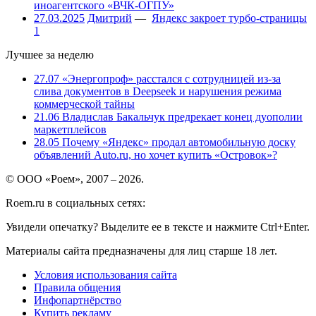
иноагентского «ВЧК-ОГПУ»
27.03.2025
Дмитрий
—
Яндекс закроет турбо-страницы
1
Лучшее за неделю
27.07
«Энергопроф» расстался с сотрудницей из-за
слива документов в Deepseek и нарушения режима
коммерческой тайны
21.06
Владислав Бакальчук предрекает конец дуополии
маркетплейсов
28.05
Почему «Яндекс» продал автомобильную доску
объявлений Auto.ru, но хочет купить «Островок»?
© ООО «Роем», 2007 – 2026.
Roem.ru в социальных сетях:
Увидели опечатку? Выделите ее в тексте и нажмите Ctrl+Enter.
Материалы сайта предназначены для лиц старше 18 лет.
Условия использования сайта
Правила общения
Инфопартнёрство
Купить рекламу