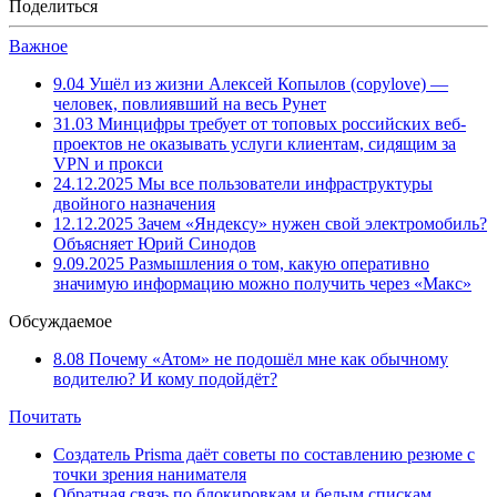
Поделиться
Важное
9.04
Ушёл из жизни Алексей Копылов (copylove) —
человек, повлиявший на весь Рунет
31.03
Минцифры требует от топовых российских веб-
проектов не оказывать услуги клиентам, сидящим за
VPN и прокси
24.12.2025
Мы все пользователи инфраструктуры
двойного назначения
12.12.2025
Зачем «Яндексу» нужен свой электромобиль?
Объясняет Юрий Синодов
9.09.2025
Размышления о том, какую оперативно
значимую информацию можно получить через «Макс»
Обсуждаемое
8.08
Почему «Атом» не подошёл мне как обычному
водителю? И кому подойдёт?
Почитать
Создатель Prisma даёт советы по составлению резюме с
точки зрения нанимателя
Обратная связь по блокировкам и белым спискам