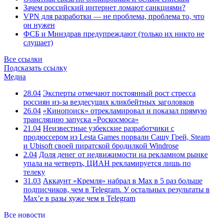
Зачем российский интернет ломают санкциями?
VPN для разработки — не проблема, проблема то, что
он нужен
ФСБ и Минздрав предупреждают (только их никто не
слушает)
Все ссылки
Подсказать ссылку
Медиа
28.04
Эксперты отмечают постоянный рост стресса
россиян из-за вездесущих кликбейтных заголовков
26.04
«Кинопоиск» отрекламировал и показал прямую
трансляцию запуска «Роскосмоса»
21.04
Неизвестные узбекские разработчики с
продюссером из Lesta Games порвали Сашу Грей, Steam
и Ubisoft своей пиратской бродилкой Windrose
2.04
Доля денег от недвижимости на рекламном рынке
упала на четверть, ЦИАН рекламируется лишь по
телеку
31.03
Аккаунт «Кремля» набрал в Max в 5 раз больше
подписчиков, чем в Telegram. У остальных результаты в
Max’е в разы хуже чем в Telegram
Все новости