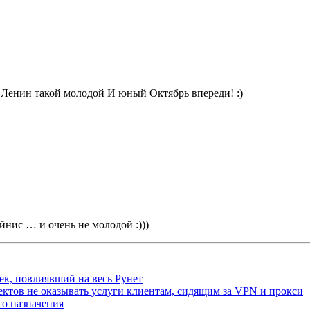
 Ленин такой молодой И юный Октябрь впереди! :)
йнис … и очень не молодой :)))
ек, повлиявший на весь Рунет
ктов не оказывать услуги клиентам, сидящим за VPN и прокси
о назначения