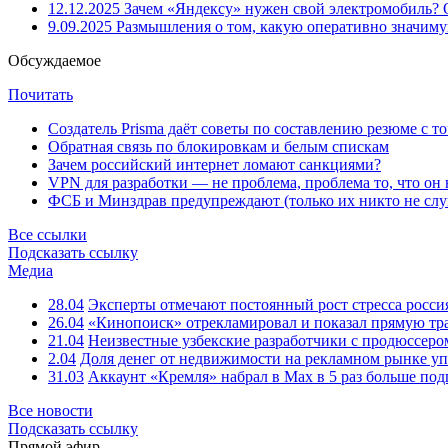
12.12.2025
Зачем «Яндексу» нужен свой электромобиль?
9.09.2025
Размышления о том, какую оперативно значим
Обсуждаемое
Почитать
Создатель Prisma даёт советы по составлению резюме с т
Обратная связь по блокировкам и белым спискам
Зачем российский интернет ломают санкциями?
VPN для разработки — не проблема, проблема то, что он
ФСБ и Минздрав предупреждают (только их никто не слу
Все ссылки
Подсказать ссылку
Медиа
28.04
Эксперты отмечают постоянный рост стресса росси
26.04
«Кинопоиск» отрекламировал и показал прямую тр
21.04
Неизвестные узбекские разработчики с продюссером
2.04
Доля денег от недвижимости на рекламном рынке уп
31.03
Аккаунт «Кремля» набрал в Max в 5 раз больше подп
Все новости
Подсказать ссылку
Прямой эфир