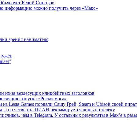
 Объясняет Юрий Синодов
ую информацию можно получить через «Макс»
очки зрения нанимателя
 нужен
шает)
ян из-за вездесущих кликбейтных заголовков
ансляцию запуска «Роскосмоса»
 из Lesta Games порвали Сашу Грей, Steam и Ubisoft своей пира
ала на четверть, ЦИАН рекламируется лишь по телеку
исчиков, чем в Telegram. У остальных результаты в Max’е в разы