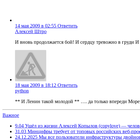
14 мая 2009 в 02:55
Ответить
Алексей Штро
И вновь продолжается бой! И сердцу тревожно в груди И
18 мая 2009 в 18:12
Ответить
python
** И Ленин такой молодой ** …. да только впереди Море
Важное
9.04
Ушёл из жизни Алексей Копылов (copylove) — челов
31.03
Минцифры требует от топовых российских веб-прое
24.12.2025
Мы все пользователи инфраструктуры двойног