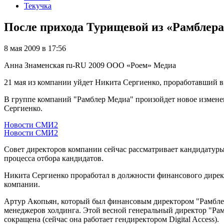
Текучка
После прихода Турищевой из «Рамблер
8 мая 2009 в 17:56
Анна Знаменская
ru-RU
2009
ООО «Роем»
Медиа
21 мая из компании уйдет Никита Сергиенко, проработавший в
В группе компаний "Рамблер Медиа" произойдет новое изменен
Сергиенко.
Новости СМИ2
Новости СМИ2
Совет директоров компании сейчас рассматривает кандидатуры
процесса отбора кандидатов.
Никита Сергиенко проработал в должности финансового директ
компании.
Артур Акопьян, который был финансовым директором "Рамбле
менеджеров холдинга. Этой весной генеральный директор "Р
сокращена (сейчас она работает гендиректором Digital Access).