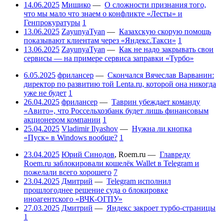
14.06.2025
Мишико
—
О сложности признания того,
что мы мало что знаем о конфликте «Лесты» и
Генпрокуратуры
1
13.06.2025
ZayunyaTyan
—
Казахскую скорую помощь
показывают клиентам через «Яндекс.Такси»
1
13.06.2025
ZayunyaTyan
—
Как не надо закрывать свои
сервисы — на примере сервиса заправки «Турбо»
6.05.2025
фрилансер
—
Скончался Вячеслав Варванин:
директор по развитию той Lenta.ru, которой она никогда
уже не будет
1
26.04.2025
фрилансер
—
Таврин убеждает команду
«Авито», что Россельхозбанк будет лишь финансовым
акционером компании
1
25.04.2025
Vladimir Ilyashov
—
Нужна ли кнопка
«Пуск» в Windows вообще?
1
23.04.2025
Юрий Синодов
,
Roem.ru
—
Главреду
Roem.ru заблокировали кошелёк Wallet в Telegram и
пожелали всего хорошего
7
23.04.2025
Дмитрий
—
Telegram исполнил
прошлогоднее решение суда о блокировке
иноагентского «ВЧК-ОГПУ»
27.03.2025
Дмитрий
—
Яндекс закроет турбо-страницы
1