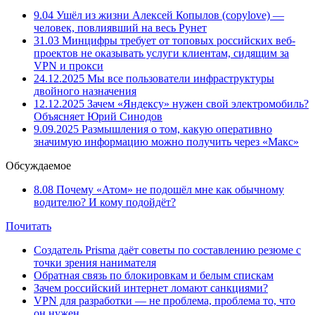
9.04
Ушёл из жизни Алексей Копылов (copylove) —
человек, повлиявший на весь Рунет
31.03
Минцифры требует от топовых российских веб-
проектов не оказывать услуги клиентам, сидящим за
VPN и прокси
24.12.2025
Мы все пользователи инфраструктуры
двойного назначения
12.12.2025
Зачем «Яндексу» нужен свой электромобиль?
Объясняет Юрий Синодов
9.09.2025
Размышления о том, какую оперативно
значимую информацию можно получить через «Макс»
Обсуждаемое
8.08
Почему «Атом» не подошёл мне как обычному
водителю? И кому подойдёт?
Почитать
Создатель Prisma даёт советы по составлению резюме с
точки зрения нанимателя
Обратная связь по блокировкам и белым спискам
Зачем российский интернет ломают санкциями?
VPN для разработки — не проблема, проблема то, что
он нужен