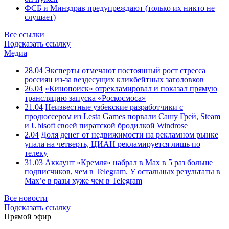
ФСБ и Минздрав предупреждают (только их никто не
слушает)
Все ссылки
Подсказать ссылку
Медиа
28.04
Эксперты отмечают постоянный рост стресса
россиян из-за вездесущих кликбейтных заголовков
26.04
«Кинопоиск» отрекламировал и показал прямую
трансляцию запуска «Роскосмоса»
21.04
Неизвестные узбекские разработчики с
продюссером из Lesta Games порвали Сашу Грей, Steam
и Ubisoft своей пиратской бродилкой Windrose
2.04
Доля денег от недвижимости на рекламном рынке
упала на четверть, ЦИАН рекламируется лишь по
телеку
31.03
Аккаунт «Кремля» набрал в Max в 5 раз больше
подписчиков, чем в Telegram. У остальных результаты в
Max’е в разы хуже чем в Telegram
Все новости
Подсказать ссылку
Прямой эфир