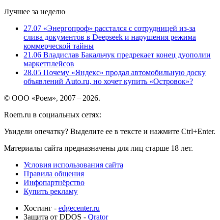
Лучшее за неделю
27.07
«Энергопроф» расстался с сотрудницей из-за
слива документов в Deepseek и нарушения режима
коммерческой тайны
21.06
Владислав Бакальчук предрекает конец дуополии
маркетплейсов
28.05
Почему «Яндекс» продал автомобильную доску
объявлений Auto.ru, но хочет купить «Островок»?
© ООО «Роем», 2007 – 2026.
Roem.ru в социальных сетях:
Увидели опечатку? Выделите ее в тексте и нажмите Ctrl+Enter.
Материалы сайта предназначены для лиц старше 18 лет.
Условия использования сайта
Правила общения
Инфопартнёрство
Купить рекламу
Хостинг -
edgecenter.ru
Защита от DDOS -
Qrator