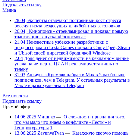
Подсказать ссылку
Медиа
28.04
Эксперты отмечают постоянный рост стресса
россиян из-за вездесущих кликбейтных заголовков
26.04
«Кинопоиск» отрекламировал и показал прямую
трансляцию запуска «Роскосмоса»
21.04
Неизвестные узбекские разработчики с
продюссером из Lesta Games порвали Сашу Грей, Steam
и Ubisoft своей пиратской бродилкой Windrose
2.04
Доля денег от недвижимости на рекламном рынке
упала на четверть, ЦИАН рекламируется лишь по
телеку
31.03
Аккаунт «Кремля» набрал в Max в 5 раз больше
подписчиков, чем в Telegram. У остальных результаты в
Max’е в разы хуже чем в Telegram
Все новости
Подсказать ссылку
Прямой эфир
14.06.2025
Мишико
—
О сложности признания того,
что мы мало что знаем о конфликте «Лесты» и
Генпрокуратуры
1
13.06.2025
ZayunyaTyan
—
Казахскую скорую помощь