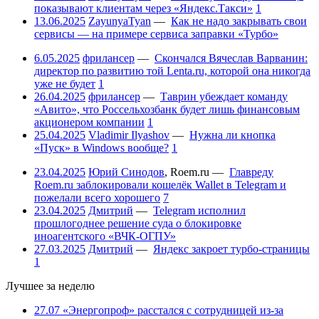
показывают клиентам через «Яндекс.Такси»
1
13.06.2025
ZayunyaTyan
—
Как не надо закрывать свои
сервисы — на примере сервиса заправки «Турбо»
6.05.2025
фрилансер
—
Скончался Вячеслав Варванин:
директор по развитию той Lenta.ru, которой она никогда
уже не будет
1
26.04.2025
фрилансер
—
Таврин убеждает команду
«Авито», что Россельхозбанк будет лишь финансовым
акционером компании
1
25.04.2025
Vladimir Ilyashov
—
Нужна ли кнопка
«Пуск» в Windows вообще?
1
23.04.2025
Юрий Синодов
,
Roem.ru
—
Главреду
Roem.ru заблокировали кошелёк Wallet в Telegram и
пожелали всего хорошего
7
23.04.2025
Дмитрий
—
Telegram исполнил
прошлогоднее решение суда о блокировке
иноагентского «ВЧК-ОГПУ»
27.03.2025
Дмитрий
—
Яндекс закроет турбо-страницы
1
Лучшее за неделю
27.07
«Энергопроф» расстался с сотрудницей из-за