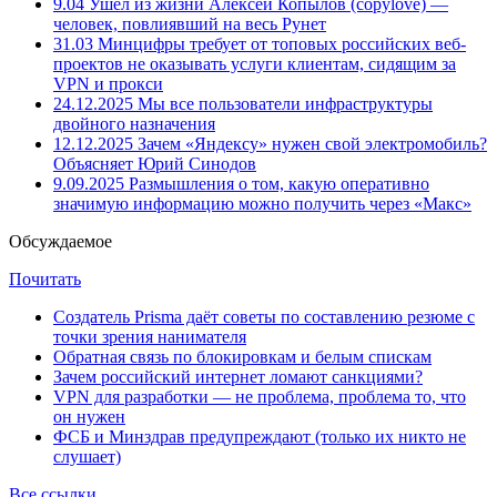
9.04
Ушёл из жизни Алексей Копылов (copylove) —
человек, повлиявший на весь Рунет
31.03
Минцифры требует от топовых российских веб-
проектов не оказывать услуги клиентам, сидящим за
VPN и прокси
24.12.2025
Мы все пользователи инфраструктуры
двойного назначения
12.12.2025
Зачем «Яндексу» нужен свой электромобиль?
Объясняет Юрий Синодов
9.09.2025
Размышления о том, какую оперативно
значимую информацию можно получить через «Макс»
Обсуждаемое
Почитать
Создатель Prisma даёт советы по составлению резюме с
точки зрения нанимателя
Обратная связь по блокировкам и белым спискам
Зачем российский интернет ломают санкциями?
VPN для разработки — не проблема, проблема то, что
он нужен
ФСБ и Минздрав предупреждают (только их никто не
слушает)
Все ссылки