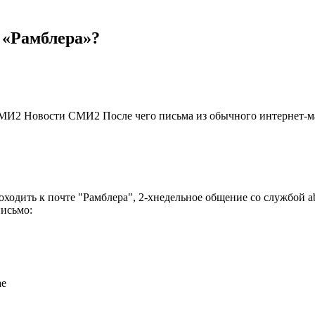
 «Рамблера»?
 СМИ2 Новости СМИ2 После чего письма из обычного интернет-ма
оходить к почте "Рамблера", 2-хнедельное общение со службой a
письмо:
ае