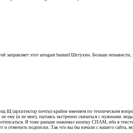
той заправляет этот arrogant bastard Шетухин. Больше ненависти,
арищ Щ (архитектор почты) крайне вменяем по техническим вопро
не ему (и не мне), пытаясь экстренно связаться с нужными людьм
тписаться. Я тоже раньше нажимал кнопку СПАМ, ибо в тексте 
т и отменить подписки. Так что вы бы начали с вашего сайта, м