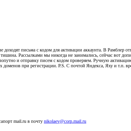
е доходят письма с кодом для активации аккаунта. В Рамблер о
 тишина. Рассылками мы никогда не занимались, сейчас вот допи
опутно и отправку писем с кодом проверяем. Ручную активацию 
доменов при регистрации. P.S. С почтой Яндекса, Яху и т.п. вро
апорт mail.ru в почту
nikolaev@corp.mail.ru