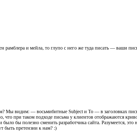
ен рамблера и мейла, то глупо с него же туда писать — ваши пи
м? Мы видим: — восьмибитные Subject и To — в заголовках пись
льно, что при таком подходе письма у клиентов отображаются кри
 было бы полезно сменить разработчика сайта. Разумеется, это 
т быть претензии к нам? :)