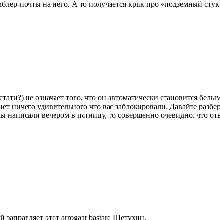
мблер-почты на него. А то получается крик про «подземный стук
, кстати?) не означает того, что он автоматически становится бе
ет ничего удивительного что вас заблокировали. Давайте разбере
ы написали вечером в пятницу, то совершенно очевидно, что отв
й заправляет этот arrogant bastard Шетухин.