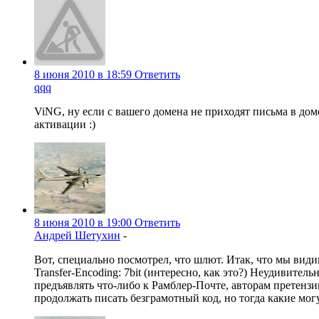
8 июня 2010 в 18:59
Ответить
qqq
ViNG, ну если с вашего домена не приходят письма в дом
активации :)
8 июня 2010 в 19:00
Ответить
Андрей Шетухин
-
Вот, специально посмотрел, что шлют. Итак, что мы види
Transfer-Encoding: 7bit (интересно, как это?) Неудивите
предъявлять что-либо к Рамблер-Почте, авторам претензии
продолжать писать безграмотный код, но тогда какие могу