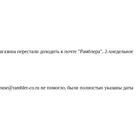
газина перестали доходить к почте "Рамблера", 2-хнедельное
buse@rambler-co.ru не помогло, были полностью указаны даты