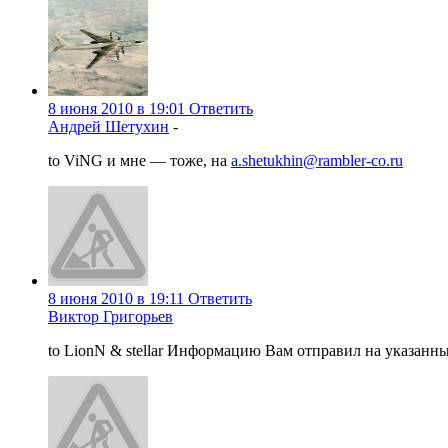
8 июня 2010 в 19:01
Ответить
Андрей Шетухин
-
to ViNG и мне — тоже, на
a.shetukhin@rambler-co.ru
8 июня 2010 в 19:11
Ответить
Виктор Григорьев
to LionN & stellar Информацию Вам отправил на указанны