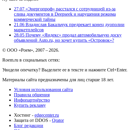
27.07
«Энергопроф» расстался с сотрудницей из-за
слива документов в Deepseek и нарушения режима
коммерческой тайны
21.06
Владислав Бакальчук предрекает конец дуополии
маркетплейсов
28.05
Почему «Яндекс» продал автомобильную доску
объявлений Auto.ru, но хочет купить «Островок»?
© ООО «Роем», 2007 – 2026.
Roem.ru в социальных сетях:
Увидели опечатку? Выделите ее в тексте и нажмите Ctrl+Enter.
Материалы сайта предназначены для лиц старше 18 лет.
Условия использования сайта
Правила общения
Инфопартнёрство
Купить рекламу
Хостинг -
edgecenter.ru
Защита от DDOS -
Qrator
Блог редакции