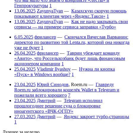
что мы мало что знаем о конфликте «Лесты» и
Генпрокуратуры
1
13.06.2025
ZayunyaTyan
—
Казахскую скорую помощь
показывают клиентам через «Яндекс.Такси»
1
13.06.2025
ZayunyaTyan
—
Как не надо закрывать свои
сервисы — на примере сервиса заправки «Турбо»
6.05.2025
фрилансер
—
Скончался Вячеслав Варванин:
директор по развитию той Lenta.ru, которой она никогда
уже не будет
1
26.04.2025
фрилансер
—
Таврин убеждает команду
«Авито», что Россельхозбанк будет лишь финансовым
акционером компании
1
25.04.2025
Vladimir Ilyashov
—
Нужна ли кнопка
«Пуск» в Windows вообще?
1
23.04.2025
Юрий Синодов
,
Roem.ru
—
Главреду
Roem.ru заблокировали кошелёк Wallet в Telegram и
пожелали всего хорошего
7
23.04.2025
Дмитрий
—
Telegram исполнил
прошлогоднее решение суда о блокировке
иноагентского «ВЧК-ОГПУ»
27.03.2025
Дмитрий
—
Яндекс закроет турбо-страницы
1
Лучшее за неделю