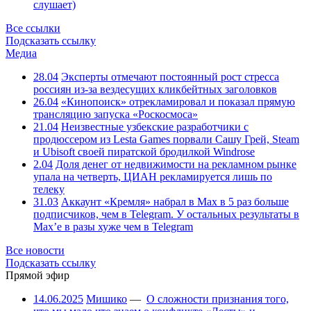
слушает)
Все ссылки
Подсказать ссылку
Медиа
28.04
Эксперты отмечают постоянный рост стресса
россиян из-за вездесущих кликбейтных заголовков
26.04
«Кинопоиск» отрекламировал и показал прямую
трансляцию запуска «Роскосмоса»
21.04
Неизвестные узбекские разработчики с
продюссером из Lesta Games порвали Сашу Грей, Steam
и Ubisoft своей пиратской бродилкой Windrose
2.04
Доля денег от недвижимости на рекламном рынке
упала на четверть, ЦИАН рекламируется лишь по
телеку
31.03
Аккаунт «Кремля» набрал в Max в 5 раз больше
подписчиков, чем в Telegram. У остальных результаты в
Max’е в разы хуже чем в Telegram
Все новости
Подсказать ссылку
Прямой эфир
14.06.2025
Мишико
—
О сложности признания того,