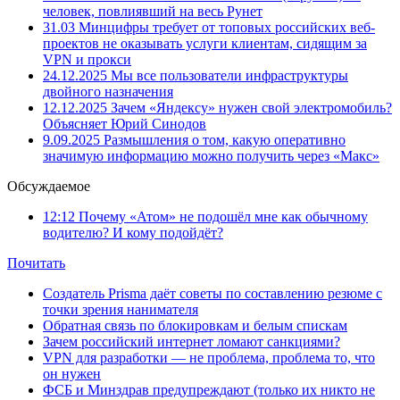
человек, повлиявший на весь Рунет
31.03
Минцифры требует от топовых российских веб-
проектов не оказывать услуги клиентам, сидящим за
VPN и прокси
24.12.2025
Мы все пользователи инфраструктуры
двойного назначения
12.12.2025
Зачем «Яндексу» нужен свой электромобиль?
Объясняет Юрий Синодов
9.09.2025
Размышления о том, какую оперативно
значимую информацию можно получить через «Макс»
Обсуждаемое
12:12
Почему «Атом» не подошёл мне как обычному
водителю? И кому подойдёт?
Почитать
Создатель Prisma даёт советы по составлению резюме с
точки зрения нанимателя
Обратная связь по блокировкам и белым спискам
Зачем российский интернет ломают санкциями?
VPN для разработки — не проблема, проблема то, что
он нужен
ФСБ и Минздрав предупреждают (только их никто не