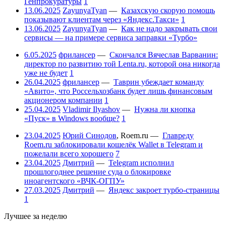
Генпрокуратуры
1
13.06.2025
ZayunyaTyan
—
Казахскую скорую помощь
показывают клиентам через «Яндекс.Такси»
1
13.06.2025
ZayunyaTyan
—
Как не надо закрывать свои
сервисы — на примере сервиса заправки «Турбо»
6.05.2025
фрилансер
—
Скончался Вячеслав Варванин:
директор по развитию той Lenta.ru, которой она никогда
уже не будет
1
26.04.2025
фрилансер
—
Таврин убеждает команду
«Авито», что Россельхозбанк будет лишь финансовым
акционером компании
1
25.04.2025
Vladimir Ilyashov
—
Нужна ли кнопка
«Пуск» в Windows вообще?
1
23.04.2025
Юрий Синодов
,
Roem.ru
—
Главреду
Roem.ru заблокировали кошелёк Wallet в Telegram и
пожелали всего хорошего
7
23.04.2025
Дмитрий
—
Telegram исполнил
прошлогоднее решение суда о блокировке
иноагентского «ВЧК-ОГПУ»
27.03.2025
Дмитрий
—
Яндекс закроет турбо-страницы
1
Лучшее за неделю