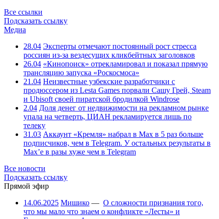
Все ссылки
Подсказать ссылку
Медиа
28.04
Эксперты отмечают постоянный рост стресса
россиян из-за вездесущих кликбейтных заголовков
26.04
«Кинопоиск» отрекламировал и показал прямую
трансляцию запуска «Роскосмоса»
21.04
Неизвестные узбекские разработчики с
продюссером из Lesta Games порвали Сашу Грей, Steam
и Ubisoft своей пиратской бродилкой Windrose
2.04
Доля денег от недвижимости на рекламном рынке
упала на четверть, ЦИАН рекламируется лишь по
телеку
31.03
Аккаунт «Кремля» набрал в Max в 5 раз больше
подписчиков, чем в Telegram. У остальных результаты в
Max’е в разы хуже чем в Telegram
Все новости
Подсказать ссылку
Прямой эфир
14.06.2025
Мишико
—
О сложности признания того,
что мы мало что знаем о конфликте «Лесты» и