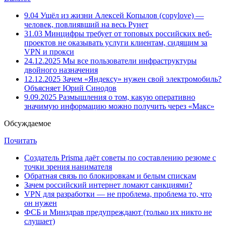
9.04
Ушёл из жизни Алексей Копылов (copylove) —
человек, повлиявший на весь Рунет
31.03
Минцифры требует от топовых российских веб-
проектов не оказывать услуги клиентам, сидящим за
VPN и прокси
24.12.2025
Мы все пользователи инфраструктуры
двойного назначения
12.12.2025
Зачем «Яндексу» нужен свой электромобиль?
Объясняет Юрий Синодов
9.09.2025
Размышления о том, какую оперативно
значимую информацию можно получить через «Макс»
Обсуждаемое
Почитать
Создатель Prisma даёт советы по составлению резюме с
точки зрения нанимателя
Обратная связь по блокировкам и белым спискам
Зачем российский интернет ломают санкциями?
VPN для разработки — не проблема, проблема то, что
он нужен
ФСБ и Минздрав предупреждают (только их никто не
слушает)