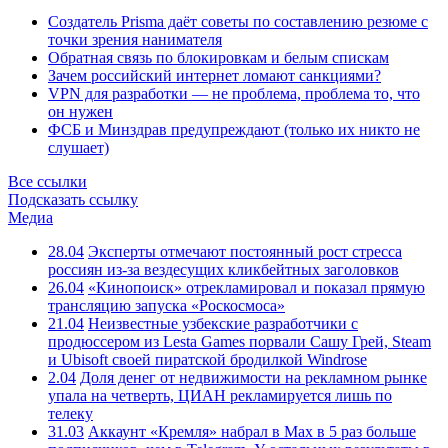
Создатель Prisma даёт советы по составлению резюме с
точки зрения нанимателя
Обратная связь по блокировкам и белым спискам
Зачем российский интернет ломают санкциями?
VPN для разработки — не проблема, проблема то, что
он нужен
ФСБ и Минздрав предупреждают (только их никто не
слушает)
Все ссылки
Подсказать ссылку
Медиа
28.04
Эксперты отмечают постоянный рост стресса
россиян из-за вездесущих кликбейтных заголовков
26.04
«Кинопоиск» отрекламировал и показал прямую
трансляцию запуска «Роскосмоса»
21.04
Неизвестные узбекские разработчики с
продюссером из Lesta Games порвали Сашу Грей, Steam
и Ubisoft своей пиратской бродилкой Windrose
2.04
Доля денег от недвижимости на рекламном рынке
упала на четверть, ЦИАН рекламируется лишь по
телеку
31.03
Аккаунт «Кремля» набрал в Max в 5 раз больше