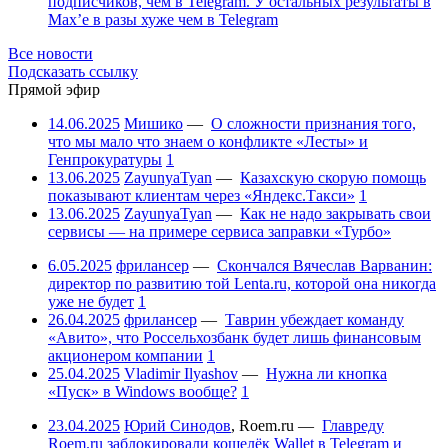
подписчиков, чем в Telegram. У остальных результаты в
Max’е в разы хуже чем в Telegram
Все новости
Подсказать ссылку
Прямой эфир
14.06.2025
Мишико
—
О сложности признания того,
что мы мало что знаем о конфликте «Лесты» и
Генпрокуратуры
1
13.06.2025
ZayunyaTyan
—
Казахскую скорую помощь
показывают клиентам через «Яндекс.Такси»
1
13.06.2025
ZayunyaTyan
—
Как не надо закрывать свои
сервисы — на примере сервиса заправки «Турбо»
6.05.2025
фрилансер
—
Скончался Вячеслав Варванин:
директор по развитию той Lenta.ru, которой она никогда
уже не будет
1
26.04.2025
фрилансер
—
Таврин убеждает команду
«Авито», что Россельхозбанк будет лишь финансовым
акционером компании
1
25.04.2025
Vladimir Ilyashov
—
Нужна ли кнопка
«Пуск» в Windows вообще?
1
23.04.2025
Юрий Синодов
,
Roem.ru
—
Главреду
Roem.ru заблокировали кошелёк Wallet в Telegram и