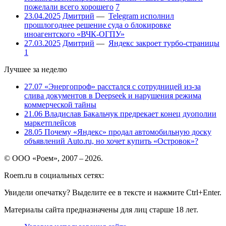
пожелали всего хорошего
7
23.04.2025
Дмитрий
—
Telegram исполнил
прошлогоднее решение суда о блокировке
иноагентского «ВЧК-ОГПУ»
27.03.2025
Дмитрий
—
Яндекс закроет турбо-страницы
1
Лучшее за неделю
27.07
«Энергопроф» расстался с сотрудницей из-за
слива документов в Deepseek и нарушения режима
коммерческой тайны
21.06
Владислав Бакальчук предрекает конец дуополии
маркетплейсов
28.05
Почему «Яндекс» продал автомобильную доску
объявлений Auto.ru, но хочет купить «Островок»?
© ООО «Роем», 2007 – 2026.
Roem.ru в социальных сетях:
Увидели опечатку? Выделите ее в тексте и нажмите Ctrl+Enter.
Материалы сайта предназначены для лиц старше 18 лет.