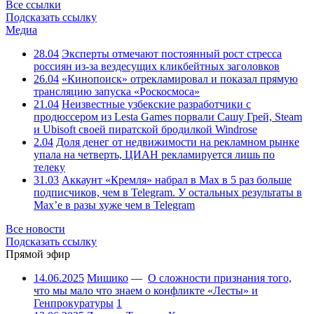
Все ссылки
Подсказать ссылку
Медиа
28.04
Эксперты отмечают постоянный рост стресса
россиян из-за вездесущих кликбейтных заголовков
26.04
«Кинопоиск» отрекламировал и показал прямую
трансляцию запуска «Роскосмоса»
21.04
Неизвестные узбекские разработчики с
продюссером из Lesta Games порвали Сашу Грей, Steam
и Ubisoft своей пиратской бродилкой Windrose
2.04
Доля денег от недвижимости на рекламном рынке
упала на четверть, ЦИАН рекламируется лишь по
телеку
31.03
Аккаунт «Кремля» набрал в Max в 5 раз больше
подписчиков, чем в Telegram. У остальных результаты в
Max’е в разы хуже чем в Telegram
Все новости
Подсказать ссылку
Прямой эфир
14.06.2025
Мишико
—
О сложности признания того,
что мы мало что знаем о конфликте «Лесты» и
Генпрокуратуры
1