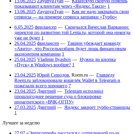
13.06.2025
ZayunyaTyan
—
Казахскую скорую помощь
показывают клиентам через «Яндекс.Такси»
1
13.06.2025
ZayunyaTyan
—
Как не надо закрывать свои
сервисы — на примере сервиса заправки «Турбо»
6.05.2025
фрилансер
—
Скончался Вячеслав Варванин:
директор по развитию той Lenta.ru, которой она никогда
уже не будет
1
26.04.2025
фрилансер
—
Таврин убеждает команду
«Авито», что Россельхозбанк будет лишь финансовым
акционером компании
1
25.04.2025
Vladimir Ilyashov
—
Нужна ли кнопка
«Пуск» в Windows вообще?
1
23.04.2025
Юрий Синодов
,
Roem.ru
—
Главреду
Roem.ru заблокировали кошелёк Wallet в Telegram и
пожелали всего хорошего
7
23.04.2025
Дмитрий
—
Telegram исполнил
прошлогоднее решение суда о блокировке
иноагентского «ВЧК-ОГПУ»
27.03.2025
Дмитрий
—
Яндекс закроет турбо-страницы
1
Лучшее за неделю
27.07
«Энергопроф» расстался с сотрудницей из-за