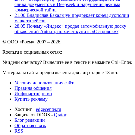
слива документов в Deepseek и нарушения режима
коммерческой тайны
21.06
Владислав Бакальчук предрекает конец дуополии
маркетплейсов
28.05
Почему «Яндекс» продал автомобильную доску
объявлений Auto.ru, но хочет купить «Островок»?
© ООО «Роем», 2007 – 2026.
Roem.ru в социальных сетях:
Увидели опечатку? Выделите ее в тексте и нажмите Ctrl+Enter.
Материалы сайта предназначены для лиц старше 18 лет.
Условия использования сайта
Правила общения
Инфопартнёрство
Купить рекламу
Хостинг -
edgecenter.ru
Защита от DDOS -
Qrator
Блог редакции
Обратная связь
RSS