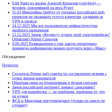
9.04
Ушёл из жизни Алексей Копылов (copylove) —
человек, повлиявший на весь Рунет
31.03
Минцифры требует от топовых российских веб-
проектов не оказывать услуги клиентам, сидящим за
VPN и прокси
24.12.2025
Мы все пользователи инфраструктуры
двойного назначения
12.12.2025
Зачем «Яндексу» нужен свой электромобиль?
Объясняет Юрий Синодов
9.09.2025
Размышления о том, какую оперативно
значимую информацию можно получить через «Макс»
Обсуждаемое
Почитать
Создатель Prisma даёт советы по составлению резюме с
точки зрения нанимателя
Обратная связь по блокировкам и белым спискам
Зачем российский интернет ломают санкциями?
VPN для разработки — не проблема, проблема то, что
он нужен
ФСБ и Минздрав предупреждают (только их никто не
слушает)