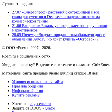
Лучшее за неделю
27.07
«Энергопроф» расстался с сотрудницей из-за
слива документов в Deepseek и нарушения режима
коммерческой тайны
21.06
Владислав Бакальчук предрекает конец дуополии
маркетплейсов
28.05
Почему «Яндекс» продал автомобильную доску
объявлений Auto.ru, но хочет купить «Островок»?
© ООО «Роем», 2007 – 2026.
Roem.ru в социальных сетях:
Увидели опечатку? Выделите ее в тексте и нажмите Ctrl+Enter.
Материалы сайта предназначены для лиц старше 18 лет.
Условия использования сайта
Правила общения
Инфопартнёрство
Купить рекламу
Хостинг -
edgecenter.ru
Защита от DDOS -
Qrator