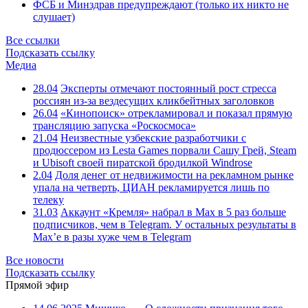
ФСБ и Минздрав предупреждают (только их никто не
слушает)
Все ссылки
Подсказать ссылку
Медиа
28.04
Эксперты отмечают постоянный рост стресса
россиян из-за вездесущих кликбейтных заголовков
26.04
«Кинопоиск» отрекламировал и показал прямую
трансляцию запуска «Роскосмоса»
21.04
Неизвестные узбекские разработчики с
продюссером из Lesta Games порвали Сашу Грей, Steam
и Ubisoft своей пиратской бродилкой Windrose
2.04
Доля денег от недвижимости на рекламном рынке
упала на четверть, ЦИАН рекламируется лишь по
телеку
31.03
Аккаунт «Кремля» набрал в Max в 5 раз больше
подписчиков, чем в Telegram. У остальных результаты в
Max’е в разы хуже чем в Telegram
Все новости
Подсказать ссылку
Прямой эфир