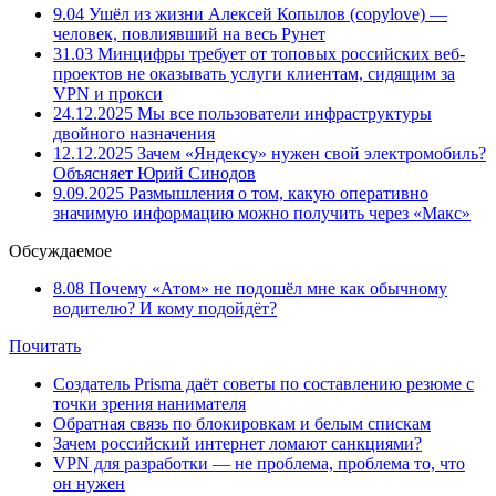
9.04
Ушёл из жизни Алексей Копылов (copylove) —
человек, повлиявший на весь Рунет
31.03
Минцифры требует от топовых российских веб-
проектов не оказывать услуги клиентам, сидящим за
VPN и прокси
24.12.2025
Мы все пользователи инфраструктуры
двойного назначения
12.12.2025
Зачем «Яндексу» нужен свой электромобиль?
Объясняет Юрий Синодов
9.09.2025
Размышления о том, какую оперативно
значимую информацию можно получить через «Макс»
Обсуждаемое
8.08
Почему «Атом» не подошёл мне как обычному
водителю? И кому подойдёт?
Почитать
Создатель Prisma даёт советы по составлению резюме с
точки зрения нанимателя
Обратная связь по блокировкам и белым спискам
Зачем российский интернет ломают санкциями?
VPN для разработки — не проблема, проблема то, что
он нужен