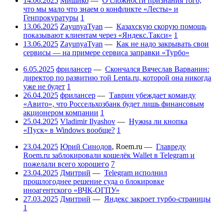
14.06.2025
Мишико
—
О сложности признания того,
что мы мало что знаем о конфликте «Лесты» и
Генпрокуратуры
1
13.06.2025
ZayunyaTyan
—
Казахскую скорую помощь
показывают клиентам через «Яндекс.Такси»
1
13.06.2025
ZayunyaTyan
—
Как не надо закрывать свои
сервисы — на примере сервиса заправки «Турбо»
6.05.2025
фрилансер
—
Скончался Вячеслав Варванин:
директор по развитию той Lenta.ru, которой она никогда
уже не будет
1
26.04.2025
фрилансер
—
Таврин убеждает команду
«Авито», что Россельхозбанк будет лишь финансовым
акционером компании
1
25.04.2025
Vladimir Ilyashov
—
Нужна ли кнопка
«Пуск» в Windows вообще?
1
23.04.2025
Юрий Синодов
,
Roem.ru
—
Главреду
Roem.ru заблокировали кошелёк Wallet в Telegram и
пожелали всего хорошего
7
23.04.2025
Дмитрий
—
Telegram исполнил
прошлогоднее решение суда о блокировке
иноагентского «ВЧК-ОГПУ»
27.03.2025
Дмитрий
—
Яндекс закроет турбо-страницы
1