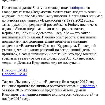
Источник издания Sostav на медиарынке
сообщил
, что
главредом газеты «Ведомости» может стать издатель онлайн-
журнала Republic Максим Кашулинский. Специалист занимал
должность замглавреда «Ведомостей» в 1999-2002 годах,
затем руководил редакцией российского Forbes, после чего
издавал Slon.ru (переименован и теперь называется
Republic.ru). Как и «Ведомости», Republic — это сайт с
платными материалами. Именно опыт работы с платными
подписками мог дополнительно привлечь внимание
владельца «Ведомостей» Демьяна Кудрявцева. Последний
уточнил, что «никаких решений на сегодняшний день не
принято», а сам Кашулинский объяснил, что предложение
возглавить газету от совета директоров АО «Бизнес ньюс
медиа» и Демьяна Кудрявцева ему не поступали.
Новости СМИ2
Новости СМИ2
Татьяна Лысова уйдёт из «Ведомостей» в марте 2017 года.
Решение принято по личным обстоятельствам и
известно
с
октября 2016. Российский предприниматель Демьян
Кудрявцев
стал
единственным акционером «Ведомостей» в
ноябре 2015 года.