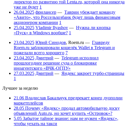
директор по развитию той Lenta.ru, которой она никогда
уже не будет
1
26.04.2025
фрилансер
—
Таврин убеждает команду
«Авито», что Россельхозбанк будет лишь финансовым
акционером компании
1
25.04.2025
Vladimir Ilyashov
—
Нужна ли кнопка
«Пуск» в Windows вообще?
1
23.04.2025
Юрий Синодов
,
Roem.ru
—
Главреду
Roem.ru заблокировали кошелёк Wallet в Telegram и
пожелали всего хорошего
7
23.04.2025
Дмитрий
—
Telegram исполнил
прошлогоднее решение суда о блокировке
иноагентского «ВЧК-ОГПУ»
27.03.2025
Дмитрий
—
Яндекс закроет турбо-страницы
1
Лучшее за неделю
21.06
Владислав Бакальчук предрекает конец дуополии
маркетплейсов
28.05
Почему «Яндекс» продал автомобильную доску
объявлений Auto.ru, но хочет купить «Островок»?
5.05
Забытое тайное знание: нам не нужен «Яндекс»,
чтобы уехать на такси