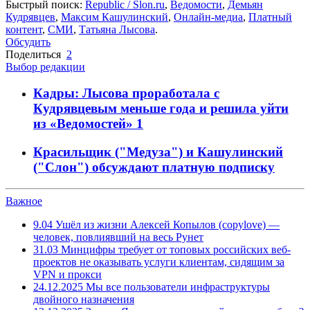
Быстрый поиск:
Republic / Slon.ru
,
Ведомости
,
Демьян
Кудрявцев
,
Максим Кашулинский
,
Онлайн-медиа
,
Платный
контент
,
СМИ
,
Татьяна Лысова
.
Обсудить
Поделиться
2
Выбор редакции
Кадры: Лысова проработала с
Кудрявцевым меньше года и решила уйти
из «Ведомостей»
1
Красильщик ("Медуза") и Кашулинский
("Слон") обсуждают платную подписку
Важное
9.04
Ушёл из жизни Алексей Копылов (copylove) —
человек, повлиявший на весь Рунет
31.03
Минцифры требует от топовых российских веб-
проектов не оказывать услуги клиентам, сидящим за
VPN и прокси
24.12.2025
Мы все пользователи инфраструктуры
двойного назначения