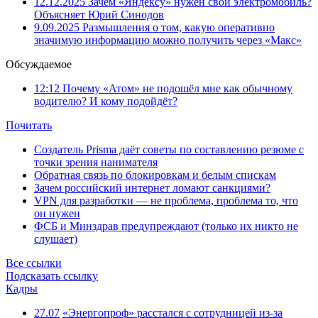
12.12.2025
Зачем «Яндексу» нужен свой электромобиль?
Объясняет Юрий Синодов
9.09.2025
Размышления о том, какую оперативно
значимую информацию можно получить через «Макс»
Обсуждаемое
12:12
Почему «Атом» не подошёл мне как обычному
водителю? И кому подойдёт?
Почитать
Создатель Prisma даёт советы по составлению резюме с
точки зрения нанимателя
Обратная связь по блокировкам и белым спискам
Зачем российский интернет ломают санкциями?
VPN для разработки — не проблема, проблема то, что
он нужен
ФСБ и Минздрав предупреждают (только их никто не
слушает)
Все ссылки
Подсказать ссылку
Кадры
27.07
«Энергопроф» расстался с сотрудницей из-за