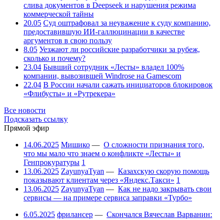
слива документов в Deepseek и нарушения режима
коммерческой тайны
20.05
Суд оштрафовал за неуважение к суду компанию,
предоставившую ИИ-галлюцинации в качестве
аргументов в свою пользу
8.05
Уезжают ли российские разработчики за рубеж,
сколько и почему?
23.04
Бывший сотрудник «Лесты» владел 100%
компании, вывозившей Windrose на Gamescom
22.04
В России начали сажать инициаторов блокировок
«Флибусты» и «Рутрекера»
Все новости
Подсказать ссылку
Прямой эфир
14.06.2025
Мишико
—
О сложности признания того,
что мы мало что знаем о конфликте «Лесты» и
Генпрокуратуры
1
13.06.2025
ZayunyaTyan
—
Казахскую скорую помощь
показывают клиентам через «Яндекс.Такси»
1
13.06.2025
ZayunyaTyan
—
Как не надо закрывать свои
сервисы — на примере сервиса заправки «Турбо»
6.05.2025
фрилансер
—
Скончался Вячеслав Варванин: