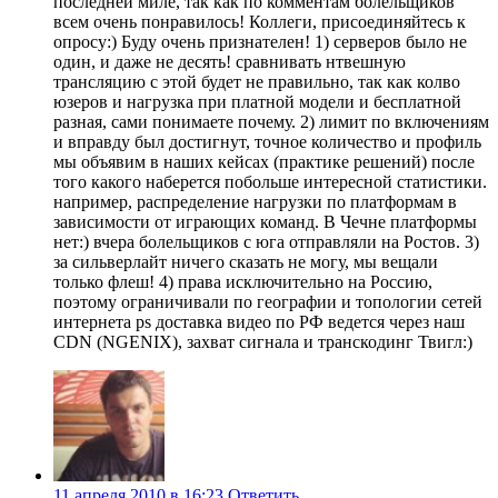
последней миле, так как по комментам болельщиков
всем очень понравилось! Коллеги, присоединяйтесь к
опросу:) Буду очень признателен! 1) серверов было не
один, и даже не десять! сравнивать нтвешную
трансляцию с этой будет не правильно, так как колво
юзеров и нагрузка при платной модели и бесплатной
разная, сами понимаете почему. 2) лимит по включениям
и вправду был достигнут, точное количество и профиль
мы объявим в наших кейсах (практике решений) после
того какого наберется побольше интересной статистики.
например, распределение нагрузки по платформам в
зависимости от играющих команд. В Чечне платформы
нет:) вчера болельщиков с юга отправляли на Ростов. 3)
за сильверлайт ничего сказать не могу, мы вещали
только флеш! 4) права исключительно на Россию,
поэтому ограничивали по географии и топологии сетей
интернета ps доставка видео по РФ ведется через наш
CDN (NGENIX), захват сигнала и транскодинг Твигл:)
11 апреля 2010 в 16:23
Ответить