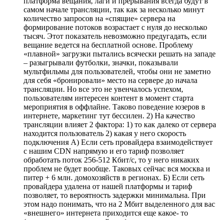
платформа вещания, лаги и прерывания всегда будут в
самом начале трансляции, так как за несколько минут
количество запросов на «спящие» сервера на
формирование потоков возрастает с нуля до несколько
тысяч. Этот показатель невозможно предугадать, если
вещание ведется на бесплатной основе. Проблему
«плавной» загрузки пытались всячески решать на западе
– разыгрывали футболки, значки, показывали
мультфильмы для пользователей, чтобы они не заметно
для себя «бронировали» место на сервере до начала
трансляции. Но все это не увенчалось успехом,
пользователям интересен контент в момент старта
мероприятия в оффлайне. Таково поведение юзеров в
интернете, маркетинг тут бессилен. 2) На качество
трансляции влияет 2 фактора: 1) то как далеко от сервера
находится пользователь 2) какая у него скорость
подключения А) Если сеть провайдера взаимодействует
с нашим CDN напрямую и его тариф позволяет
обработать поток 256-512 Кбит/с, то у него никаких
проблем не будет вообще. Таковых сейчас вся москва и
питер + 6 млн. домохозяйств в регионах. Б) Если сеть
провайдера удалена от нашей платформы и тариф
позволяет, то вероятность задержки минимальна. При
этом надо понимать, что на 2 Мбит выделенного для вас
«внешнего» интернета приходится еще какое- то