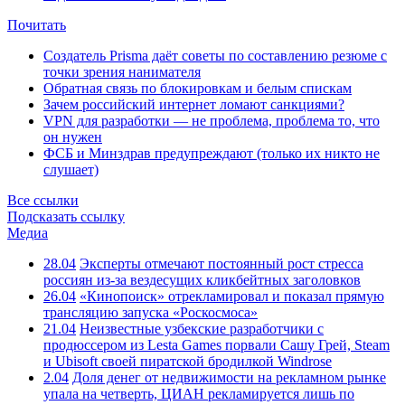
Почитать
Создатель Prisma даёт советы по составлению резюме с
точки зрения нанимателя
Обратная связь по блокировкам и белым спискам
Зачем российский интернет ломают санкциями?
VPN для разработки — не проблема, проблема то, что
он нужен
ФСБ и Минздрав предупреждают (только их никто не
слушает)
Все ссылки
Подсказать ссылку
Медиа
28.04
Эксперты отмечают постоянный рост стресса
россиян из-за вездесущих кликбейтных заголовков
26.04
«Кинопоиск» отрекламировал и показал прямую
трансляцию запуска «Роскосмоса»
21.04
Неизвестные узбекские разработчики с
продюссером из Lesta Games порвали Сашу Грей, Steam
и Ubisoft своей пиратской бродилкой Windrose
2.04
Доля денег от недвижимости на рекламном рынке
упала на четверть, ЦИАН рекламируется лишь по