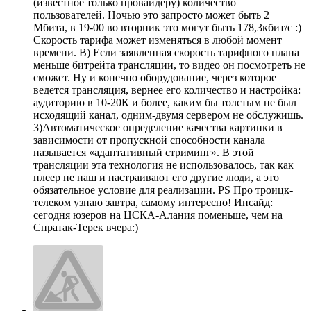
(известное только провайдеру) количество
пользователей. Ночью это запросто может быть 2
Мбита, в 19-00 во вторник это могут быть 178,3кбит/с :)
Скорость тарифа может изменяться в любой момент
времени. В) Если заявленная скорость тарифного плана
меньше битрейта трансляции, то видео он посмотреть не
сможет. Ну и конечно оборудование, через которое
ведется трансляция, вернее его количество и настройка:
аудиторию в 10-20К и более, каким бы толстым не был
исходящий канал, одним-двумя сервером не обслужишь.
3)Автоматическое определение качества картинки в
зависимости от пропускной способности канала
называется «адаптативный стриминг». В этой
трансляции эта технология не использовалось, так как
плеер не наш и настраивают его другие люди, а это
обязательное условие для реализации. PS Про троицк-
телеком узнаю завтра, самому интересно! Инсайд:
сегодня юзеров на ЦСКА-Алания поменьше, чем на
Спратак-Терек вчера:)