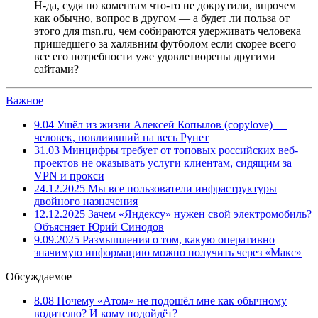
Н-да, судя по коментам что-то не докрутили, впрочем
как обычно, вопрос в другом — а будет ли польза от
этого для msn.ru, чем собираются удерживать человека
пришедшего за халявним футболом если скорее всего
все его потребности уже удовлетворены другими
сайтами?
Важное
9.04
Ушёл из жизни Алексей Копылов (copylove) —
человек, повлиявший на весь Рунет
31.03
Минцифры требует от топовых российских веб-
проектов не оказывать услуги клиентам, сидящим за
VPN и прокси
24.12.2025
Мы все пользователи инфраструктуры
двойного назначения
12.12.2025
Зачем «Яндексу» нужен свой электромобиль?
Объясняет Юрий Синодов
9.09.2025
Размышления о том, какую оперативно
значимую информацию можно получить через «Макс»
Обсуждаемое
8.08
Почему «Атом» не подошёл мне как обычному
водителю? И кому подойдёт?