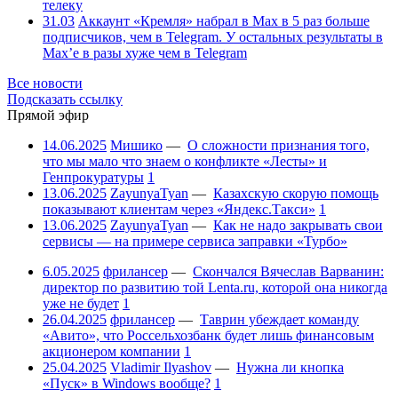
телеку
31.03
Аккаунт «Кремля» набрал в Max в 5 раз больше
подписчиков, чем в Telegram. У остальных результаты в
Max’е в разы хуже чем в Telegram
Все новости
Подсказать ссылку
Прямой эфир
14.06.2025
Мишико
—
О сложности признания того,
что мы мало что знаем о конфликте «Лесты» и
Генпрокуратуры
1
13.06.2025
ZayunyaTyan
—
Казахскую скорую помощь
показывают клиентам через «Яндекс.Такси»
1
13.06.2025
ZayunyaTyan
—
Как не надо закрывать свои
сервисы — на примере сервиса заправки «Турбо»
6.05.2025
фрилансер
—
Скончался Вячеслав Варванин:
директор по развитию той Lenta.ru, которой она никогда
уже не будет
1
26.04.2025
фрилансер
—
Таврин убеждает команду
«Авито», что Россельхозбанк будет лишь финансовым
акционером компании
1
25.04.2025
Vladimir Ilyashov
—
Нужна ли кнопка
«Пуск» в Windows вообще?
1