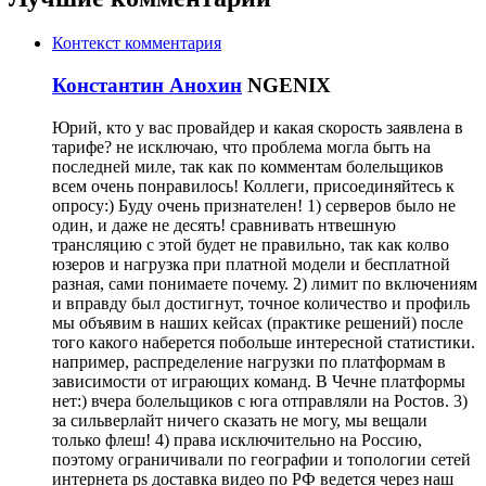
Контекст комментария
Константин Анохин
NGENIX
Юрий, кто у вас провайдер и какая скорость заявлена в
тарифе? не исключаю, что проблема могла быть на
последней миле, так как по комментам болельщиков
всем очень понравилось! Коллеги, присоединяйтесь к
опросу:) Буду очень признателен! 1) серверов было не
один, и даже не десять! сравнивать нтвешную
трансляцию с этой будет не правильно, так как колво
юзеров и нагрузка при платной модели и бесплатной
разная, сами понимаете почему. 2) лимит по включениям
и вправду был достигнут, точное количество и профиль
мы объявим в наших кейсах (практике решений) после
того какого наберется побольше интересной статистики.
например, распределение нагрузки по платформам в
зависимости от играющих команд. В Чечне платформы
нет:) вчера болельщиков с юга отправляли на Ростов. 3)
за сильверлайт ничего сказать не могу, мы вещали
только флеш! 4) права исключительно на Россию,
поэтому ограничивали по географии и топологии сетей
интернета ps доставка видео по РФ ведется через наш