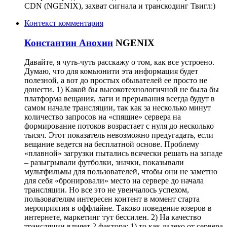
CDN (NGENIX), захват сигнала и транскодинг Твигл:)
Контекст комментария
Константин Анохин
NGENIX
Давайте, я чуть-чуть расскажу о том, как все устроено.
Думаю, что для комьюнити эта информация будет
полезной, а вот до простых обывателей ее просто не
донести. 1) Какой бы высокотехнологичной не была бы
платформа вещания, лаги и прерывания всегда будут в
самом начале трансляции, так как за несколько минут
количество запросов на «спящие» сервера на
формирование потоков возрастает с нуля до несколько
тысяч. Этот показатель невозможно предугадать, если
вещание ведется на бесплатной основе. Проблему
«плавной» загрузки пытались всячески решать на западе
– разыгрывали футболки, значки, показывали
мультфильмы для пользователей, чтобы они не заметно
для себя «бронировали» место на сервере до начала
трансляции. Но все это не увенчалось успехом,
пользователям интересен контент в момент старта
мероприятия в оффлайне. Таково поведение юзеров в
интернете, маркетинг тут бессилен. 2) На качество
трансляции влияет 2 фактора: 1) то как далеко от сервера