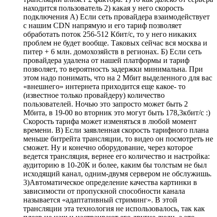
находится пользователь 2) какая у него скорость
подключения А) Если сеть провайдера взаимодействует
с нашим CDN напрямую и его тариф позволяет
обработать поток 256-512 Кбит/с, то у него никаких
проблем не будет вообще. Таковых сейчас вся москва и
питер + 6 млн. домохозяйств в регионах. Б) Если сеть
провайдера удалена от нашей платформы и тариф
позволяет, то вероятность задержки минимальна. При
этом надо понимать, что на 2 Мбит выделенного для вас
«внешнего» интернета приходится еще какое- то
(известное только провайдеру) количество
пользователей. Ночью это запросто может быть 2
Мбита, в 19-00 во вторник это могут быть 178,3кбит/с :)
Скорость тарифа может изменяться в любой момент
времени. В) Если заявленная скорость тарифного плана
меньше битрейта трансляции, то видео он посмотреть не
сможет. Ну и конечно оборудование, через которое
ведется трансляция, вернее его количество и настройка:
аудиторию в 10-20К и более, каким бы толстым не был
исходящий канал, одним-двумя сервером не обслужишь.
3)Автоматическое определение качества картинки в
зависимости от пропускной способности канала
называется «адаптативный стриминг». В этой
трансляции эта технология не использовалось, так как