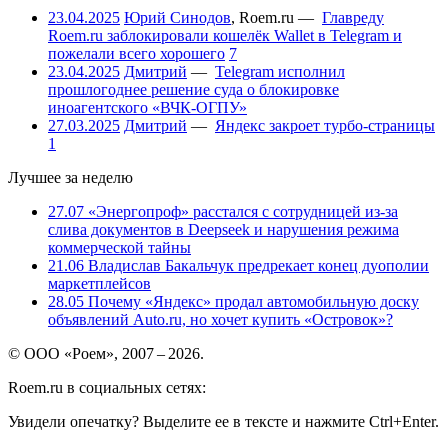
23.04.2025
Юрий Синодов
,
Roem.ru
—
Главреду
Roem.ru заблокировали кошелёк Wallet в Telegram и
пожелали всего хорошего
7
23.04.2025
Дмитрий
—
Telegram исполнил
прошлогоднее решение суда о блокировке
иноагентского «ВЧК-ОГПУ»
27.03.2025
Дмитрий
—
Яндекс закроет турбо-страницы
1
Лучшее за неделю
27.07
«Энергопроф» расстался с сотрудницей из-за
слива документов в Deepseek и нарушения режима
коммерческой тайны
21.06
Владислав Бакальчук предрекает конец дуополии
маркетплейсов
28.05
Почему «Яндекс» продал автомобильную доску
объявлений Auto.ru, но хочет купить «Островок»?
© ООО «Роем», 2007 – 2026.
Roem.ru в социальных сетях:
Увидели опечатку? Выделите ее в тексте и нажмите Ctrl+Enter.