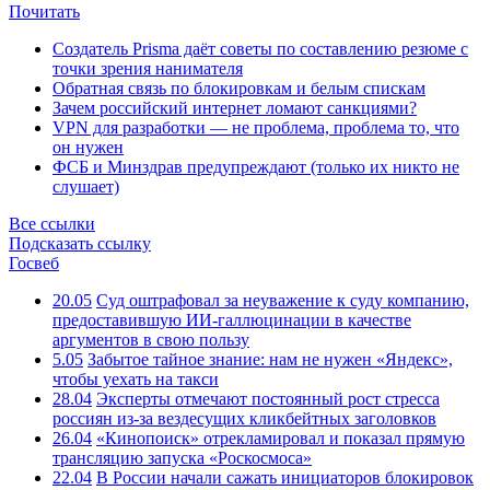
Почитать
Создатель Prisma даёт советы по составлению резюме с
точки зрения нанимателя
Обратная связь по блокировкам и белым спискам
Зачем российский интернет ломают санкциями?
VPN для разработки — не проблема, проблема то, что
он нужен
ФСБ и Минздрав предупреждают (только их никто не
слушает)
Все ссылки
Подсказать ссылку
Госвеб
20.05
Суд оштрафовал за неуважение к суду компанию,
предоставившую ИИ-галлюцинации в качестве
аргументов в свою пользу
5.05
Забытое тайное знание: нам не нужен «Яндекс»,
чтобы уехать на такси
28.04
Эксперты отмечают постоянный рост стресса
россиян из-за вездесущих кликбейтных заголовков
26.04
«Кинопоиск» отрекламировал и показал прямую
трансляцию запуска «Роскосмоса»
22.04
В России начали сажать инициаторов блокировок