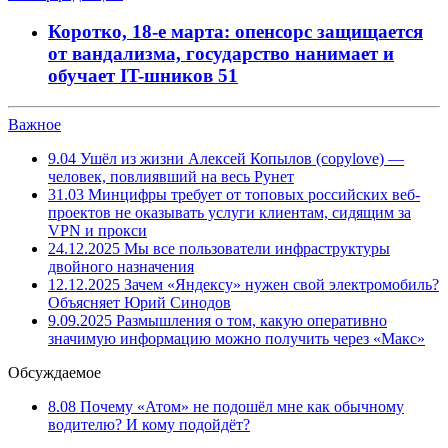
Коротко, 18-е марта: опенсорс защищается
от вандализма, государство нанимает и
обучает IT-шников
51
Важное
9.04
Ушёл из жизни Алексей Копылов (copylove) —
человек, повлиявший на весь Рунет
31.03
Минцифры требует от топовых российских веб-
проектов не оказывать услуги клиентам, сидящим за
VPN и прокси
24.12.2025
Мы все пользователи инфраструктуры
двойного назначения
12.12.2025
Зачем «Яндексу» нужен свой электромобиль?
Объясняет Юрий Синодов
9.09.2025
Размышления о том, какую оперативно
значимую информацию можно получить через «Макс»
Обсуждаемое
8.08
Почему «Атом» не подошёл мне как обычному
водителю? И кому подойдёт?