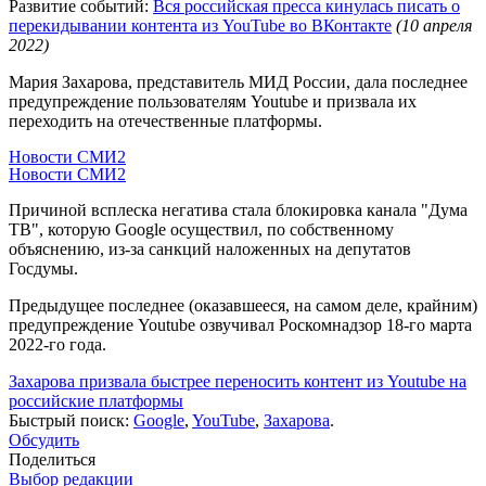
Развитие событий:
Вся российская пресса кинулась писать о
перекидывании контента из YouTube во ВКонтакте
(10 апреля
2022)
Мария Захарова, представитель МИД России, дала последнее
предупреждение пользователям Youtube и призвала их
переходить на отечественные платформы.
Новости СМИ2
Новости СМИ2
Причиной всплеска негатива стала блокировка канала "Дума
ТВ", которую Google осуществил, по собственному
объяснению, из-за санкций наложенных на депутатов
Госдумы.
Предыдущее последнее (оказавшееся, на самом деле, крайним)
предупреждение Youtube озвучивал Роскомнадзор 18-го марта
2022-го года.
Захарова призвала быстрее переносить контент из Youtube на
российские платформы
Быстрый поиск:
Google
,
YouTube
,
Захарова
.
Обсудить
Поделиться
Выбор редакции