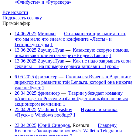
«Флибусты» и «Рутрекера»
Все новости
Подсказать ссылку
Прямой эфир
14.06.2025
Мишико
—
О сложности признания того,
что мы мало что знаем о конфликте «Лесты» и
Генпрокуратуры
1
13.06.2025
ZayunyaTyan
—
Казахскую скорую помощь
показывают клиентам через «Яндекс.Такси»
1
13.06.2025
ZayunyaTyan
—
Как не надо закрывать свои
сервисы — на примере сервиса заправки «Турбо»
6.05.2025
фрилансер
—
Скончался Вячеслав Варванин:
директор по развитию той Lenta.ru, которой она никогда
уже не будет
1
26.04.2025
фрилансер
—
Таврин убеждает команду
«Авито», что Россельхозбанк будет лишь финансовым
акционером компании
1
25.04.2025
Vladimir Ilyashov
—
Нужна ли кнопка
«Пуск» в Windows вообще?
1
23.04.2025
Юрий Синодов
,
Roem.ru
—
Главреду
Roem.ru заблокировали кошелёк Wallet в Telegram и