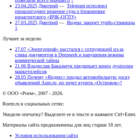
пожелали всего хорошего
7
23.04.2025
Дмитрий
—
Telegram исполнил
прошлогоднее решение суда о блокировке
иноагентского «ВЧК-ОГПУ»
27.03.2025
Дмитрий
—
Яндекс закроет турбо-страницы
1
Лучшее за неделю
27.07
«Энергопроф» расстался с сотрудницей из-за
слива документов в Deepseek и нарушения режима
коммерческой тайны
21.06
Владислав Бакальчук предрекает конец дуополии
маркетплейсов
28.05
Почему «Яндекс» продал автомобильную доску
объявлений Auto.ru, но хочет купить «Островок»?
© ООО «Роем», 2007 – 2026.
Roem.ru в социальных сетях:
Увидели опечатку? Выделите ее в тексте и нажмите Ctrl+Enter.
Материалы сайта предназначены для лиц старше 18 лет.
Условия использования сайта