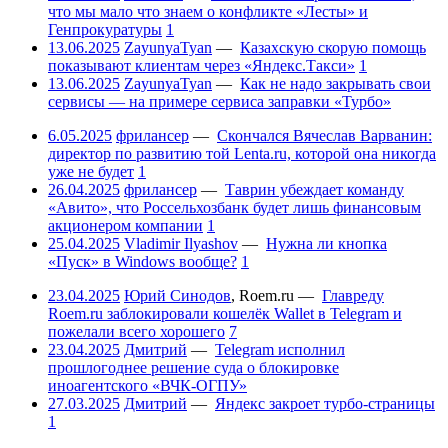
что мы мало что знаем о конфликте «Лесты» и
Генпрокуратуры
1
13.06.2025
ZayunyaTyan
—
Казахскую скорую помощь
показывают клиентам через «Яндекс.Такси»
1
13.06.2025
ZayunyaTyan
—
Как не надо закрывать свои
сервисы — на примере сервиса заправки «Турбо»
6.05.2025
фрилансер
—
Скончался Вячеслав Варванин:
директор по развитию той Lenta.ru, которой она никогда
уже не будет
1
26.04.2025
фрилансер
—
Таврин убеждает команду
«Авито», что Россельхозбанк будет лишь финансовым
акционером компании
1
25.04.2025
Vladimir Ilyashov
—
Нужна ли кнопка
«Пуск» в Windows вообще?
1
23.04.2025
Юрий Синодов
,
Roem.ru
—
Главреду
Roem.ru заблокировали кошелёк Wallet в Telegram и
пожелали всего хорошего
7
23.04.2025
Дмитрий
—
Telegram исполнил
прошлогоднее решение суда о блокировке
иноагентского «ВЧК-ОГПУ»
27.03.2025
Дмитрий
—
Яндекс закроет турбо-страницы
1