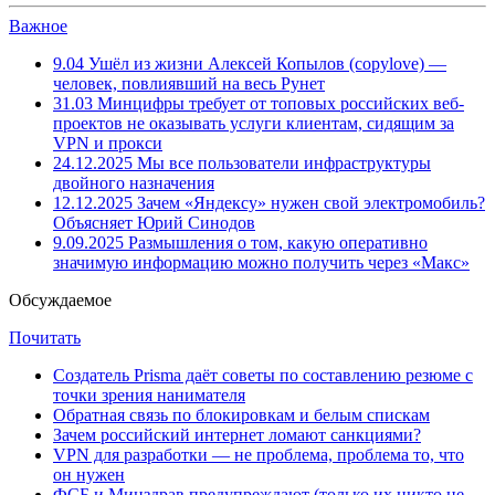
Важное
9.04
Ушёл из жизни Алексей Копылов (copylove) —
человек, повлиявший на весь Рунет
31.03
Минцифры требует от топовых российских веб-
проектов не оказывать услуги клиентам, сидящим за
VPN и прокси
24.12.2025
Мы все пользователи инфраструктуры
двойного назначения
12.12.2025
Зачем «Яндексу» нужен свой электромобиль?
Объясняет Юрий Синодов
9.09.2025
Размышления о том, какую оперативно
значимую информацию можно получить через «Макс»
Обсуждаемое
Почитать
Создатель Prisma даёт советы по составлению резюме с
точки зрения нанимателя
Обратная связь по блокировкам и белым спискам
Зачем российский интернет ломают санкциями?
VPN для разработки — не проблема, проблема то, что
он нужен
ФСБ и Минздрав предупреждают (только их никто не