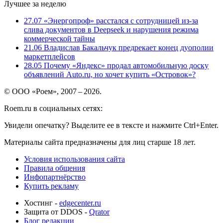
Лучшее за неделю
27.07
«Энергопроф» расстался с сотрудницей из-за
слива документов в Deepseek и нарушения режима
коммерческой тайны
21.06
Владислав Бакальчук предрекает конец дуополии
маркетплейсов
28.05
Почему «Яндекс» продал автомобильную доску
объявлений Auto.ru, но хочет купить «Островок»?
© ООО «Роем», 2007 – 2026.
Roem.ru в социальных сетях:
Увидели опечатку? Выделите ее в тексте и нажмите Ctrl+Enter.
Материалы сайта предназначены для лиц старше 18 лет.
Условия использования сайта
Правила общения
Инфопартнёрство
Купить рекламу
Хостинг -
edgecenter.ru
Защита от DDOS -
Qrator
Блог редакции