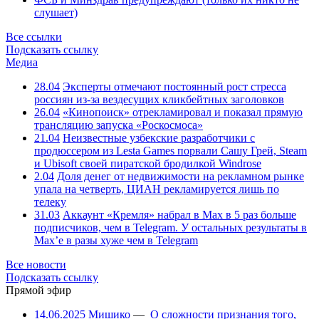
слушает)
Все ссылки
Подсказать ссылку
Медиа
28.04
Эксперты отмечают постоянный рост стресса
россиян из-за вездесущих кликбейтных заголовков
26.04
«Кинопоиск» отрекламировал и показал прямую
трансляцию запуска «Роскосмоса»
21.04
Неизвестные узбекские разработчики с
продюссером из Lesta Games порвали Сашу Грей, Steam
и Ubisoft своей пиратской бродилкой Windrose
2.04
Доля денег от недвижимости на рекламном рынке
упала на четверть, ЦИАН рекламируется лишь по
телеку
31.03
Аккаунт «Кремля» набрал в Max в 5 раз больше
подписчиков, чем в Telegram. У остальных результаты в
Max’е в разы хуже чем в Telegram
Все новости
Подсказать ссылку
Прямой эфир
14.06.2025
Мишико
—
О сложности признания того,