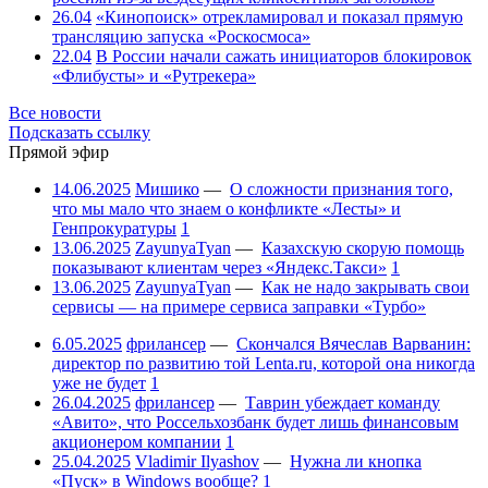
26.04
«Кинопоиск» отрекламировал и показал прямую
трансляцию запуска «Роскосмоса»
22.04
В России начали сажать инициаторов блокировок
«Флибусты» и «Рутрекера»
Все новости
Подсказать ссылку
Прямой эфир
14.06.2025
Мишико
—
О сложности признания того,
что мы мало что знаем о конфликте «Лесты» и
Генпрокуратуры
1
13.06.2025
ZayunyaTyan
—
Казахскую скорую помощь
показывают клиентам через «Яндекс.Такси»
1
13.06.2025
ZayunyaTyan
—
Как не надо закрывать свои
сервисы — на примере сервиса заправки «Турбо»
6.05.2025
фрилансер
—
Скончался Вячеслав Варванин:
директор по развитию той Lenta.ru, которой она никогда
уже не будет
1
26.04.2025
фрилансер
—
Таврин убеждает команду
«Авито», что Россельхозбанк будет лишь финансовым
акционером компании
1
25.04.2025
Vladimir Ilyashov
—
Нужна ли кнопка
«Пуск» в Windows вообще?
1