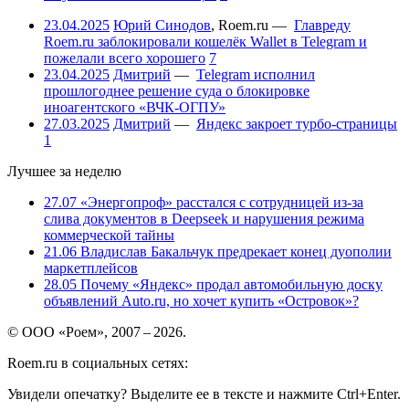
23.04.2025
Юрий Синодов
,
Roem.ru
—
Главреду
Roem.ru заблокировали кошелёк Wallet в Telegram и
пожелали всего хорошего
7
23.04.2025
Дмитрий
—
Telegram исполнил
прошлогоднее решение суда о блокировке
иноагентского «ВЧК-ОГПУ»
27.03.2025
Дмитрий
—
Яндекс закроет турбо-страницы
1
Лучшее за неделю
27.07
«Энергопроф» расстался с сотрудницей из-за
слива документов в Deepseek и нарушения режима
коммерческой тайны
21.06
Владислав Бакальчук предрекает конец дуополии
маркетплейсов
28.05
Почему «Яндекс» продал автомобильную доску
объявлений Auto.ru, но хочет купить «Островок»?
© ООО «Роем», 2007 – 2026.
Roem.ru в социальных сетях:
Увидели опечатку? Выделите ее в тексте и нажмите Ctrl+Enter.