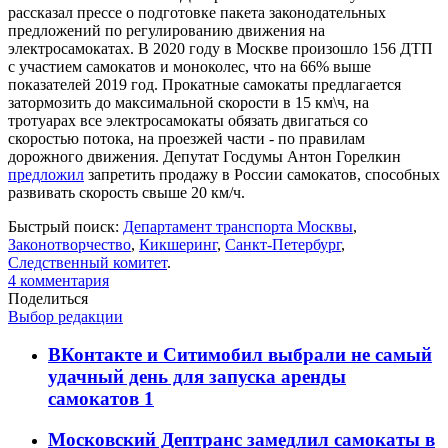
рассказал прессе о подготовке пакета законодательных
предложений по регулированию движения на
электросамокатах. В 2020 году в Москве произошло 156 ДТП
с участием самокатов и моноколес, что на 66% выше
показателей 2019 год. Прокатные самокаты предлагается
затормозить до максимальной скорости в 15 км\ч, на
тротуарах все электросамокаты обязать двигаться со
скоростью потока, на проезжей части - по правилам
дорожного движения. Депутат Госдумы Антон Горелкин
предложил
запретить продажу в России самокатов, способных
развивать скорость свыше 20 км/ч.
Быстрый поиск:
Департамент транспорта Москвы
,
Законотворчество
,
Кикшеринг
,
Санкт-Петербург
,
Следственный комитет
.
4
комментария
Поделиться
Выбор редакции
ВКонтакте и Ситимобил выбрали не самый
удачный день для запуска аренды
самокатов
1
Московский Дептранс замедлил самокаты в