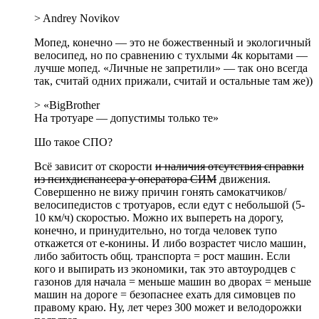
> Andrey Novikov
Мопед, конечно — это не божественный и экологичный
велосипед, но по сравнению с тухлыми 4к корытами —
лучше мопед. «Личные не запретили» — так оно всегда
так, считай одних прижали, считай и остальные там же))
> «BigBrother
На тротуаре — допустимы только те»
Шо такое СПО?
Всё зависит от скорости
и наличия отсутствия справки
из психдиспансера у оператора СИМ
движения.
Совершенно не вижу причин гонять самокатчиков/
велосипедистов с тротуаров, если едут с небольшой (5-
10 км/ч) скоростью. Можно их выпереть на дорогу,
конечно, и принудительно, но тогда человек тупо
откажется от е-конины. И либо возрастет число машин,
либо забитость общ. транспорта = рост машин. Если
кого и выпирать из экономики, так это автоуродцев с
газонов для начала = меньше машин во дворах = меньше
машин на дороге = безопаснее ехать для симовцев по
правому краю. Ну, лет через 300 может и велодорожки