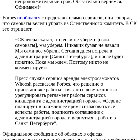
непродолжительный срок. Обязательно вернемся.
Обнимаем!»
Forbes
пообщался
с представителями сервисов, они говорят,
что самокаты велели убрать из Следственного комитета. В СК
это отрицают.
«СК вчера сказал, что если не уберете [свои
самокаты], мы уберем. Никаких бумаг не давали.
Мы сами все убрали. Сегодня днем встреча в
администрации [Санкт-Петербурга], и после будет
понятно. Пока мы ждем. Поэтому никто не
комментирует»
Пресс-служба сервиса аренды электросамокатов
Whoosh рассказала Forbes, что решение о
приостановке работы "связано с возможностью
урегулировать регламент работы сервисов
кикшеринга с администрацией города». «Сервис
планирует в ближайшее время согласовать все
аспекты работы, подписать соглашение с
администрацией города и вернуться к работе в
Санкт-Петербурге".
Официальное сообщение об обысках в офисах
кикшеринговых компаний появилось на сайте петербургского