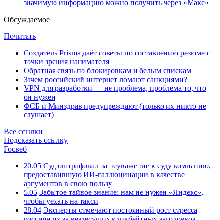
значимую информацию можно получить через «Макс»
Обсуждаемое
Почитать
Создатель Prisma даёт советы по составлению резюме с
точки зрения нанимателя
Обратная связь по блокировкам и белым спискам
Зачем российский интернет ломают санкциями?
VPN для разработки — не проблема, проблема то, что
он нужен
ФСБ и Минздрав предупреждают (только их никто не
слушает)
Все ссылки
Подсказать ссылку
Госвеб
20.05
Суд оштрафовал за неуважение к суду компанию,
предоставившую ИИ-галлюцинации в качестве
аргументов в свою пользу
5.05
Забытое тайное знание: нам не нужен «Яндекс»,
чтобы уехать на такси
28.04
Эксперты отмечают постоянный рост стресса
россиян из-за вездесущих кликбейтных заголовков