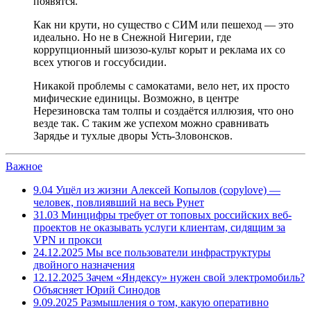
появятся.
Как ни крути, но существо с СИМ или пешеход — это
идеально. Но не в Снежной Нигерии, где
коррупционный шизозо-культ корыт и реклама их со
всех утюгов и госсубсидии.
Никакой проблемы с самокатами, вело нет, их просто
мифические единицы. Возможно, в центре
Нерезиновска там толпы и создаётся иллюзия, что оно
везде так. С таким же успехом можно сравнивать
Зарядье и тухлые дворы Усть-Зловонсков.
Важное
9.04
Ушёл из жизни Алексей Копылов (copylove) —
человек, повлиявший на весь Рунет
31.03
Минцифры требует от топовых российских веб-
проектов не оказывать услуги клиентам, сидящим за
VPN и прокси
24.12.2025
Мы все пользователи инфраструктуры
двойного назначения
12.12.2025
Зачем «Яндексу» нужен свой электромобиль?
Объясняет Юрий Синодов
9.09.2025
Размышления о том, какую оперативно