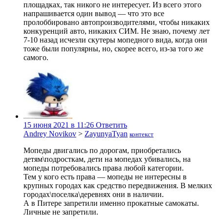
площадках, так никого не интересует. Из всего этого
напрашивается один вывод — что это все
пролоббировано автопроизводителями, чтобы никаких
конкуренций авто, никаких СИМ. Не знаю, почему лет
7-10 назад исчезли скутеры мопедного вида, когда они
тоже были популярны, но, скорее всего, из-за того же
самого.
15 июня 2021 в 11:26
Ответить
Andrey Novikov
>
ZayunyaTyan
контекст
Мопеды двигались по дорогам, приобретались
детям\подросткам, дети на мопедах убивались, на
мопеды потребовались права любой категории.
Тем у кого есть права — мопеды не интересны в
крупных городах как средство передвижения. В мелких
городах\поселка\деревнях они в наличии.
А в Питере запретили именно прокатные самокаты.
Личные не запретили.