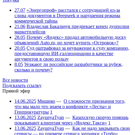
27.07
«Энергопроф» расстался с сотрудницей из-за
слива документов в Deepseek и нарушения режима
коммерческой тайны
21.06
Владислав Бакальчук предрекает конец дуополии
маркетплейсов
28.05
Почему «Яндекс» продал автомобильную доску
объявлений Auto.ru, но хочет купить «Островок»?
20.05
Суд оштрафовал за неуважение к суду компанию,
предоставившую ИИ-галлюцинации в качестве
аргументов в свою пользу
8.05
Уезжают ли российские разработчики за рубеж,
сколько и почему?
Все новости
Подсказать ссылку
Прямой эфир
14.06.2025
Мишико
—
О сложности признания того,
что мы мало что знаем о конфликте «Лесты» и
Генпрокуратуры
1
13.06.2025
ZayunyaTyan
—
Казахскую скорую помощь
показывают клиентам через «Яндекс.Такси»
1
13.06.2025
ZayunyaTyan
—
Как не надо закрывать свои
сервисы — на примере сервиса заправки «Турбо»