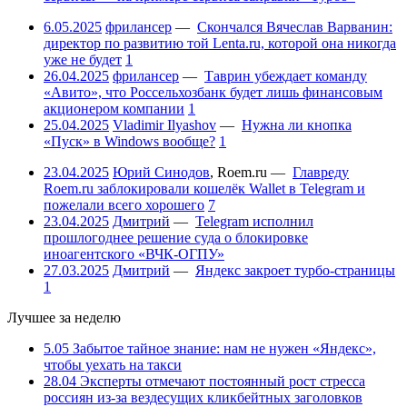
6.05.2025
фрилансер
—
Скончался Вячеслав Варванин:
директор по развитию той Lenta.ru, которой она никогда
уже не будет
1
26.04.2025
фрилансер
—
Таврин убеждает команду
«Авито», что Россельхозбанк будет лишь финансовым
акционером компании
1
25.04.2025
Vladimir Ilyashov
—
Нужна ли кнопка
«Пуск» в Windows вообще?
1
23.04.2025
Юрий Синодов
,
Roem.ru
—
Главреду
Roem.ru заблокировали кошелёк Wallet в Telegram и
пожелали всего хорошего
7
23.04.2025
Дмитрий
—
Telegram исполнил
прошлогоднее решение суда о блокировке
иноагентского «ВЧК-ОГПУ»
27.03.2025
Дмитрий
—
Яндекс закроет турбо-страницы
1
Лучшее за неделю
5.05
Забытое тайное знание: нам не нужен «Яндекс»,
чтобы уехать на такси
28.04
Эксперты отмечают постоянный рост стресса
россиян из-за вездесущих кликбейтных заголовков