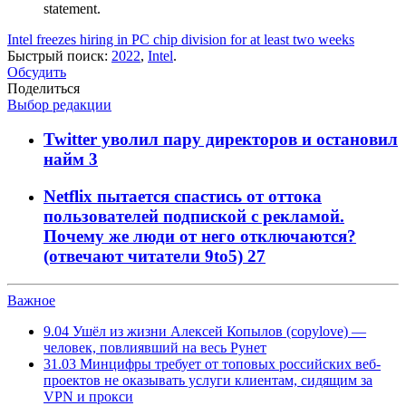
statement.
Intel freezes hiring in PC chip division for at least two weeks
Быстрый поиск:
2022
,
Intel
.
Обсудить
Поделиться
Выбор редакции
Twitter уволил пару директоров и остановил
найм
3
Netflix пытается спастись от оттока
пользователей подпиской с рекламой.
Почему же люди от него отключаются?
(отвечают читатели 9to5)
27
Важное
9.04
Ушёл из жизни Алексей Копылов (copylove) —
человек, повлиявший на весь Рунет
31.03
Минцифры требует от топовых российских веб-
проектов не оказывать услуги клиентам, сидящим за
VPN и прокси