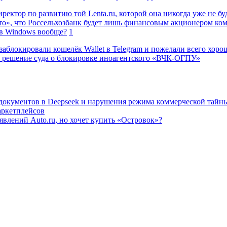
ректор по развитию той Lenta.ru, которой она никогда уже не бу
о», что Россельхозбанк будет лишь финансовым акционером ко
в Windows вообще?
1
заблокировали кошелёк Wallet в Telegram и пожелали всего хоро
 решение суда о блокировке иноагентского «ВЧК-ОГПУ»
 документов в Deepseek и нарушения режима коммерческой тайн
аркетплейсов
влений Auto.ru, но хочет купить «Островок»?