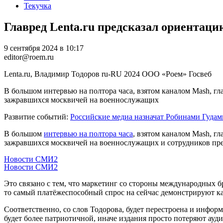
Текучка
Главред Lenta.ru предсказал ориента
9 сентября 2024 в 10:17
editor@roem.ru
Lenta.ru, Владимир Тодоров
ru-RU
2024
ООО «Роем»
Госвеб
В большом интервью на полтора часа, взятом каналом Mash, г
зажравшихся москвичей на военнослужащих
Развитие событий:
Российские медиа назначат Робинами Гудам
В большом
интервью на полтора часа
, взятом каналом Mash, г
зажравшихся москвичей на военнослужащих и сотрудников пр
Новости СМИ2
Новости СМИ2
Это связано с тем, что маркетинг со стороны международных б
то самый платёжеспособный спрос на сейчас демонстрируют ка
Соответственно, со слов Тодорова, будет перестроена и инфор
будет более патриотичной, иначе издания просто потеряют ауди