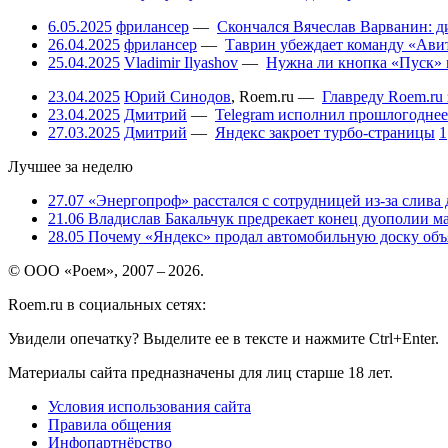
6.05.2025
фрилансер
—
Скончался Вячеслав Варванин: ди
26.04.2025
фрилансер
—
Таврин убеждает команду «Авит
25.04.2025
Vladimir Ilyashov
—
Нужна ли кнопка «Пуск» 
23.04.2025
Юрий Синодов
,
Roem.ru
—
Главреду Roem.ru 
23.04.2025
Дмитрий
—
Telegram исполнил прошлогоднее
27.03.2025
Дмитрий
—
Яндекс закроет турбо-страницы
1
Лучшее за неделю
27.07
«Энергопроф» расстался с сотрудницей из-за слива
21.06
Владислав Бакальчук предрекает конец дуополии м
28.05
Почему «Яндекс» продал автомобильную доску объя
© ООО «Роем», 2007 – 2026.
Roem.ru в социальных сетях:
Увидели опечатку? Выделите ее в тексте и нажмите Ctrl+Enter.
Материалы сайта предназначены для лиц старше 18 лет.
Условия использования сайта
Правила общения
Инфопартнёрство