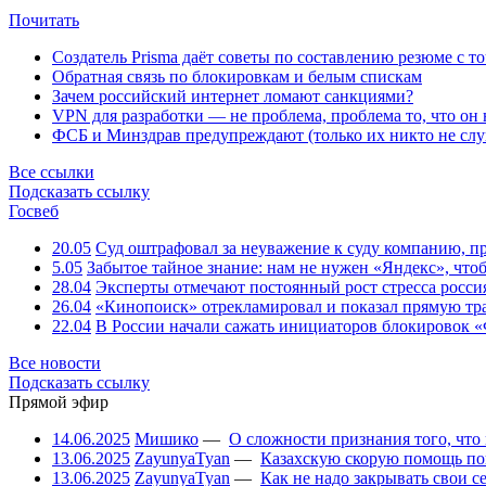
Почитать
Создатель Prisma даёт советы по составлению резюме с т
Обратная связь по блокировкам и белым спискам
Зачем российский интернет ломают санкциями?
VPN для разработки — не проблема, проблема то, что он
ФСБ и Минздрав предупреждают (только их никто не слу
Все ссылки
Подсказать ссылку
Госвеб
20.05
Суд оштрафовал за неуважение к суду компанию, п
5.05
Забытое тайное знание: нам не нужен «Яндекс», чтоб
28.04
Эксперты отмечают постоянный рост стресса росси
26.04
«Кинопоиск» отрекламировал и показал прямую тр
22.04
В России начали сажать инициаторов блокировок «
Все новости
Подсказать ссылку
Прямой эфир
14.06.2025
Мишико
—
О сложности признания того, что
13.06.2025
ZayunyaTyan
—
Казахскую скорую помощь по
13.06.2025
ZayunyaTyan
—
Как не надо закрывать свои 