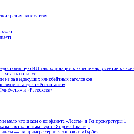
очки зрения нанимателя
 нужен
шает)
редоставившую ИИ-галлюцинации в качестве аргументов в свою
ы уехать на такси
ян из-за вездесущих кликбейтных заголовков
ансляцию запуска «Роскосмоса»
Флибусты» и «Рутрекера»
 мы мало что знаем о конфликте «Лесты» и Генпрокуратуры
1
казывают клиентам через «Яндекс.Такси»
1
сервисы — на примере сервиса заправки «Турбо»