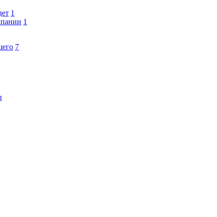
дет
1
мпании
1
шего
7
ы