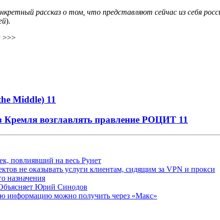
нкретный рассказ о том, что представляют сейчас из себя росси
ей
).
u
>>>
the Middle)
11
 из Кремля возглавлять правление РОЦИТ
11
ек, повлиявший на весь Рунет
ктов не оказывать услуги клиентам, сидящим за VPN и прокси
о назначения
 Объясняет Юрий Синодов
ую информацию можно получить через «Макс»