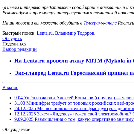
(
в целом интервью представляет собой крайне адекватный и ко
Рекомендуем к просмотру интересующимся тематикой новост
Наши новости вы можете обсудить в
Телеграм-канале
Roem.r
Быстрый поиск:
Lenta.ru
,
Владимир Тодоров
.
Обсудить
Поделиться
Выбор редакции
На Lenta.ru провели атаку MITM (Mykola in 
Экс-главред Lenta.ru Гореславский пришел
Важное
9.04
Ушёл из жизни Алексей Копылов (copylove) — челов
31.03
Минцифры требует от топовых российских веб-прое
24.12.2025
Мы все пользователи инфраструктуры двойног
12.12.2025
Зачем «Яндексу» нужен свой электромобиль?
9.09.2025
Размышления о том, какую оперативно значим
Обсуждаемое