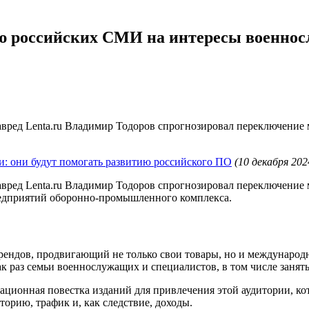
цию российских СМИ на интересы военно
лавред Lenta.ru Владимир Тодоров спрогнозировал переключение
и: они будут помогать развитию российского ПО
(10 декабря 202
лавред Lenta.ru Владимир Тодоров спрогнозировал переключение
едприятий оборонно-промышленного комплекса.
рендов, продвигающий не только свои товары, но и международну
к раз семьи военнослужащих и специалистов, в том числе заня
мационная повестка изданий для привлечения этой аудитории, ко
торию, трафик и, как следствие, доходы.