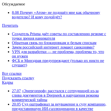
Обсуждаемое
8.08
Почему «Атом» не подошёл мне как обычному
водителю? И кому подойдёт?
Почитать
Создатель Prisma даёт советы по составлению резюме с
точки зрения нанимателя
Обратная связь по блокировкам и белым спискам
Зачем российский интернет ломают санкциями?
VPN для разработки — не проблема, проблема то, что
он нужен
ФСБ и Минздрав предупреждают (только их никто не
слушает)
Все ссылки
Подсказать ссылку
Кадры
27.07
«Энергопроф» расстался с сотрудницей из-за
слива документов в Deepseek и нарушения режима
коммерческой тайны
20.05
Суд оштрафовал за неуважение к суду компанию,
предоставившую ИИ-галлюцинации в качестве