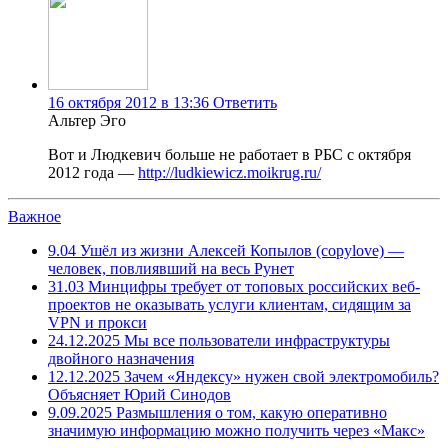
16 октября 2012 в 13:36
Ответить
Альтер Эго
Вот и Людкевич больше не работает в РБС с октября
2012 года —
http://ludkiewicz.moikrug.ru/
Важное
9.04
Ушёл из жизни Алексей Копылов (copylove) —
человек, повлиявший на весь Рунет
31.03
Минцифры требует от топовых российских веб-
проектов не оказывать услуги клиентам, сидящим за
VPN и прокси
24.12.2025
Мы все пользователи инфраструктуры
двойного назначения
12.12.2025
Зачем «Яндексу» нужен свой электромобиль?
Объясняет Юрий Синодов
9.09.2025
Размышления о том, какую оперативно
значимую информацию можно получить через «Макс»