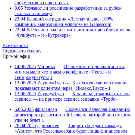
аргументов в свою пользу
8.05
Уезжают ли российские разработчики за рубеж,
сколько и почему?
23.04
Бывший сотрудник «Лесты» владел 100%
компании, вывозившей Windrose на Gamescom
22.04
В России начали сажать инициаторов блокировок
«Флибусты» и «Рутрекера»
Все новости
Подсказать ссылку
Прямой эфир
14.06.2025
Мишико
—
О сложности признания того,
что мы мало что знаем о конфликте «Лесты» и
Генпрокуратуры
1
13.06.2025
ZayunyaTyan
—
Казахскую скорую помощь
показывают клиентам через «Яндекс.Такси»
1
13.06.2025
ZayunyaTyan
—
Как не надо закрывать свои
сервисы — на примере сервиса заправки «Турбо»
6.05.2025
фрилансер
—
Скончался Вячеслав Варванин:
директор по развитию той Lenta.ru, которой она никогда
уже не будет
1
26.04.2025
фрилансер
—
Таврин убеждает команду
«Авито», что Россельхозбанк будет лишь финансовым