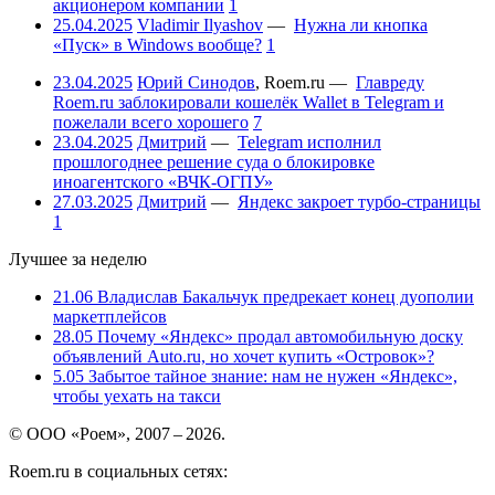
акционером компании
1
25.04.2025
Vladimir Ilyashov
—
Нужна ли кнопка
«Пуск» в Windows вообще?
1
23.04.2025
Юрий Синодов
,
Roem.ru
—
Главреду
Roem.ru заблокировали кошелёк Wallet в Telegram и
пожелали всего хорошего
7
23.04.2025
Дмитрий
—
Telegram исполнил
прошлогоднее решение суда о блокировке
иноагентского «ВЧК-ОГПУ»
27.03.2025
Дмитрий
—
Яндекс закроет турбо-страницы
1
Лучшее за неделю
21.06
Владислав Бакальчук предрекает конец дуополии
маркетплейсов
28.05
Почему «Яндекс» продал автомобильную доску
объявлений Auto.ru, но хочет купить «Островок»?
5.05
Забытое тайное знание: нам не нужен «Яндекс»,
чтобы уехать на такси
© ООО «Роем», 2007 – 2026.
Roem.ru в социальных сетях: