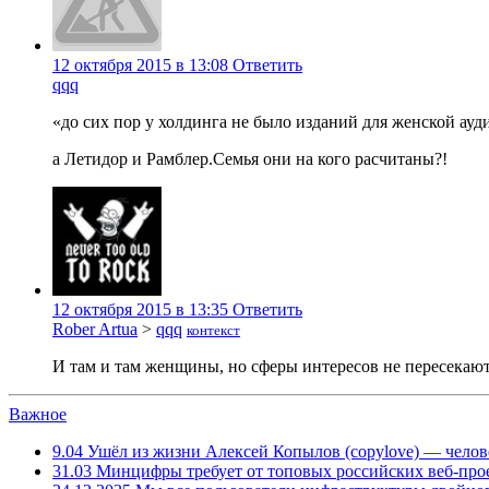
12 октября 2015 в 13:08
Ответить
qqq
«до сих пор у холдинга не было изданий для женской ау
а Летидор и Рамблер.Семья они на кого расчитаны?!
12 октября 2015 в 13:35
Ответить
Rober Artua
>
qqq
контекст
И там и там женщины, но сферы интересов не пересекают
Важное
9.04
Ушёл из жизни Алексей Копылов (copylove) — челов
31.03
Минцифры требует от топовых российских веб-прое