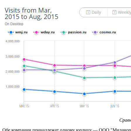
Сравн
Обе компании принадлежат одному юрлицу — ООО "Миланор",