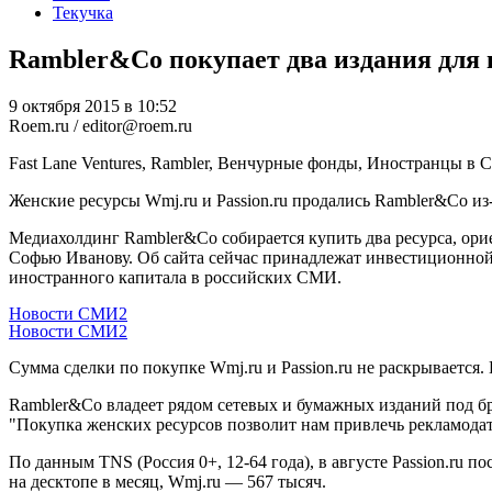
Текучка
Rambler&Co покупает два издания для 
9 октября 2015 в 10:52
Roem.ru / editor@roem.ru
Fast Lane Ventures, Rambler, Венчурные фонды, Иностранцы 
Женские ресурсы Wmj.ru и Passion.ru продались Rambler&Co из
Медиахолдинг Rambler&Co собирается купить два ресурса, ори
Софью Иванову. Об сайта сейчас принадлежат инвестиционной 
иностранного капитала в российских СМИ.
Новости СМИ2
Новости СМИ2
Сумма сделки по покупке Wmj.ru и Passion.ru не раскрывается. 
Rambler&Co владеет рядом сетевых и бумажных изданий под бре
"Покупка женских ресурсов позволит нам привлечь рекламода
По данным TNS (Россия 0+, 12-64 года), в августе Passion.ru 
на десктопе в месяц, Wmj.ru — 567 тысяч.