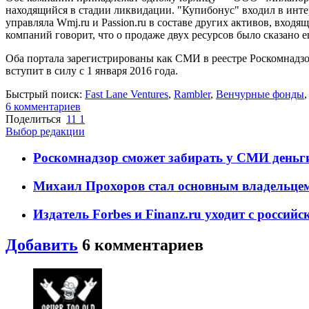
находящийся в стадии ликвидации. "Купибонус" входил в интерн
управляла Wmj.ru и Passion.ru в составе других активов, вход
компаний говорит, что о продаже двух ресурсов было сказано е
Оба портала зарегистрированы как СМИ в реестре Роскомнадзо
вступит в силу с 1 января 2016 года.
Быстрый поиск:
Fast Lane Ventures
,
Rambler
,
Венчурные фонды
6
комментариев
Поделиться
11
1
Выбор редакции
Роскомнадзор сможет забирать у СМИ деньги
Михаил Прохоров стал основным владельц
Издатель Forbes и Finanz.ru уходит с россий
Добавить
6
комментариев