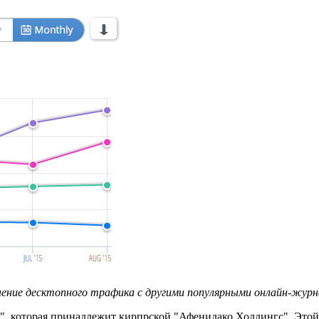
ение десктопного трафика с другими популярными онлайн-жур
 которая принадлежит кирпрской "Афенидако Холдингс". Этой