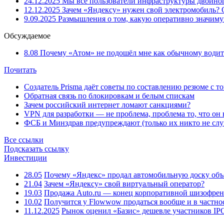
24.12.2025
Мы все пользователи инфраструктуры двойног
12.12.2025
Зачем «Яндексу» нужен свой электромобиль?
9.09.2025
Размышления о том, какую оперативно значим
Обсуждаемое
8.08
Почему «Атом» не подошёл мне как обычному водит
Почитать
Создатель Prisma даёт советы по составлению резюме с т
Обратная связь по блокировкам и белым спискам
Зачем российский интернет ломают санкциями?
VPN для разработки — не проблема, проблема то, что он
ФСБ и Минздрав предупреждают (только их никто не слу
Все ссылки
Подсказать ссылку
Инвестиции
28.05
Почему «Яндекс» продал автомобильную доску объя
21.04
Зачем «Яндексу» свой виртуальный оператор?
19.03
Продажа Auto.ru — конец корпоративной шизофре
10.02
Получится у Flowwow продаться вообще и в частн
11.12.2025
Рынок оценил «Базис» дешевле участников IP