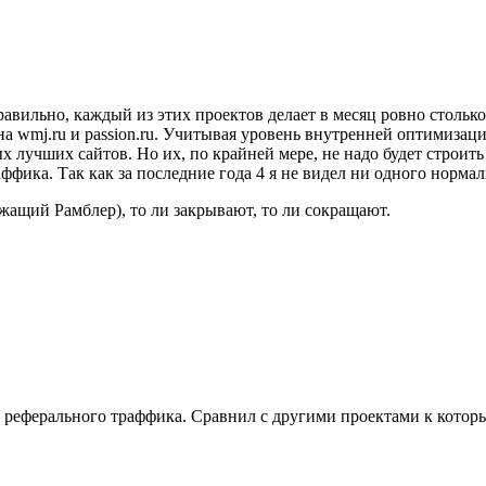
равильно, каждый из этих проектов делает в месяц ровно столько 
а wmj.ru и passion.ru. Учитывая уровень внутренней оптимизац
лучших сайтов. Но их, по крайней мере, не надо будет строить 
аффика. Так как за последние года 4 я не видел ни одного норм
лежащий Рамблер), то ли закрывают, то ли сокращают.
 реферального траффика. Сравнил с другими проектами к которы