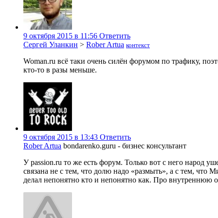
9 октября 2015 в 11:56
Ответить
Сергей Уланкин
>
Rober Artua
контекст
Woman.ru всё таки очень силён форумом по трафику, поэто
кто-то в разы меньше.
9 октября 2015 в 13:43
Ответить
Rober Artua
bondarenko.guru - бизнес консультант
У passion.ru то же есть форум. Только вот с него народ
связана не с тем, что долю надо «размыть», а с тем, что
делал непонятно кто и непонятно как. Про внутреннюю