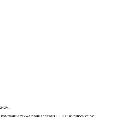
налами
 компании также принадлежит ООО "Купибонус.ру",