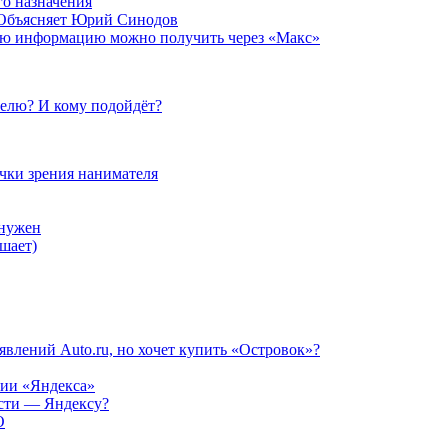
о назначения
 Объясняет Юрий Синодов
ую информацию можно получить через «Макс»
елю? И кому подойдёт?
очки зрения нанимателя
 нужен
шает)
влений Auto.ru, но хочет купить «Островок»?
нии «Яндекса»
ости — Яндексу?
O