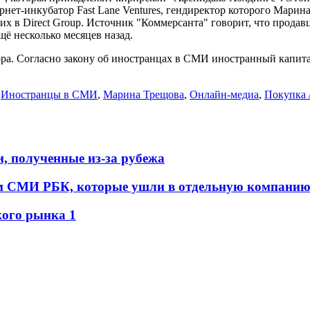
ет-инкубатор Fast Lane Ventures, гендиректор которого Марина 
ящих в Direct Group. Источник "Коммерсанта" говорит, что прод
щё несколько месяцев назад.
ра. Согласно закону об иностранцах в СМИ иностранный капита
,
Иностранцы в СМИ
,
Марина Трещова
,
Онлайн-медиа
,
Покупка 
, полученные из-за рубежа
ем СМИ РБК, которые ушли в отдельную компани
ского рынка
1