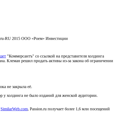
ru-RU
2015
ООО «Роем»
Инвестиции
шет
"Коммерсантъ" со ссылкой на представителя холдинга
на. Клеман решил продать активы из-за закона об ограничении
ока не закрыла её.
ор у холдинга не было изданий для женской аудитории.
м
SimilarWeb.com
, Passion.ru получает более 1,6 млн посещений