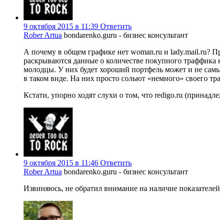
9 октября 2015 в 11:39
Ответить
Rober Artua
bondarenko.guru - бизнес консультант
А почему в общем графике нет woman.ru и lady.mail.ru? П
раскрываются данные о количестве покупного траффика н
молодцы. У них будет хороший портфель может и не самых 
в таком виде. На них просто сольют «немного» своего тр
Кстати, упорно ходят слухи о том, что redigo.ru (принад
9 октября 2015 в 11:46
Ответить
Rober Artua
bondarenko.guru - бизнес консультант
Извиняюсь, не обратил внимание на наличие показателей