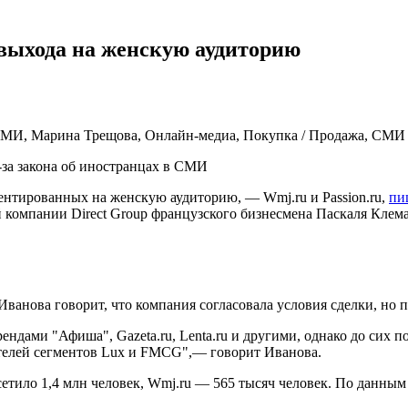
выхода на женскую аудиторию
в СМИ, Марина Трещова, Онлайн-медиа, Покупка / Продажа, СМИ
-за закона об иностранцах в СМИ
ентированных на женскую аудиторию, — Wmj.ru и Passion.ru,
пи
компании Direct Group французского бизнесмена Паскаля Клема
Иванова говорит, что компания согласовала условия сделки, но п
ндами "Афиша", Gazeta.ru, Lenta.ru и другими, однако до сих п
телей сегментов Lux и FMCG",— говорит Иванова.
посетило 1,4 млн человек, Wmj.ru — 565 тысяч человек. По данны