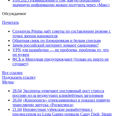
9.09.2025
Размышления о том, какую оперативно
значимую информацию можно получить через «Макс»
Обсуждаемое
Почитать
Создатель Prisma даёт советы по составлению резюме с
точки зрения нанимателя
Обратная связь по блокировкам и белым спискам
Зачем российский интернет ломают санкциями?
VPN для разработки — не проблема, проблема то, что
он нужен
ФСБ и Минздрав предупреждают (только их никто не
слушает)
Все ссылки
Подсказать ссылку
Медиа
28.04
Эксперты отмечают постоянный рост стресса
россиян из-за вездесущих кликбейтных заголовков
26.04
«Кинопоиск» отрекламировал и показал прямую
трансляцию запуска «Роскосмоса»
21.04
Неизвестные узбекские разработчики с
продюссером из Lesta Games порвали Сашу Грей, Steam