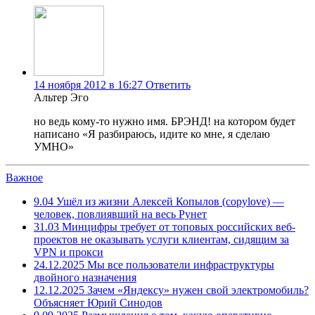
14 ноября 2012 в 16:27
Ответить
Альтер Эго
но ведь кому-то нужно имя. БРЭНД! на котором будет
написано «Я разбираюсь, идите ко мне, я сделаю
УМНО»
Важное
9.04
Ушёл из жизни Алексей Копылов (copylove) —
человек, повлиявший на весь Рунет
31.03
Минцифры требует от топовых российских веб-
проектов не оказывать услуги клиентам, сидящим за
VPN и прокси
24.12.2025
Мы все пользователи инфраструктуры
двойного назначения
12.12.2025
Зачем «Яндексу» нужен свой электромобиль?
Объясняет Юрий Синодов