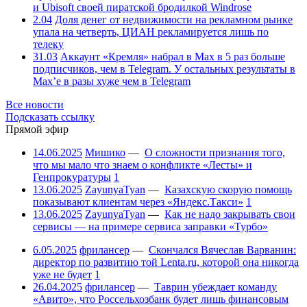
и Ubisoft своей пиратской бродилкой Windrose
2.04
Доля денег от недвижимости на рекламном рынке
упала на четверть, ЦИАН рекламируется лишь по
телеку
31.03
Аккаунт «Кремля» набрал в Max в 5 раз больше
подписчиков, чем в Telegram. У остальных результаты в
Max’е в разы хуже чем в Telegram
Все новости
Подсказать ссылку
Прямой эфир
14.06.2025
Мишико
—
О сложности признания того,
что мы мало что знаем о конфликте «Лесты» и
Генпрокуратуры
1
13.06.2025
ZayunyaTyan
—
Казахскую скорую помощь
показывают клиентам через «Яндекс.Такси»
1
13.06.2025
ZayunyaTyan
—
Как не надо закрывать свои
сервисы — на примере сервиса заправки «Турбо»
6.05.2025
фрилансер
—
Скончался Вячеслав Варванин:
директор по развитию той Lenta.ru, которой она никогда
уже не будет
1
26.04.2025
фрилансер
—
Таврин убеждает команду
«Авито», что Россельхозбанк будет лишь финансовым