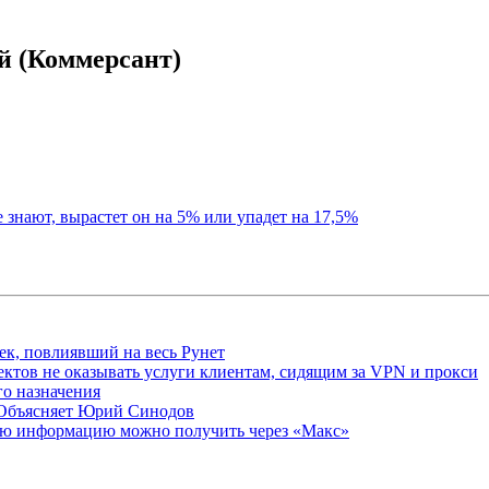
ой (Коммерсант)
е знают, вырастет он на 5% или упадет на 17,5%
ек, повлиявший на весь Рунет
ктов не оказывать услуги клиентам, сидящим за VPN и прокси
о назначения
 Объясняет Юрий Синодов
ую информацию можно получить через «Макс»