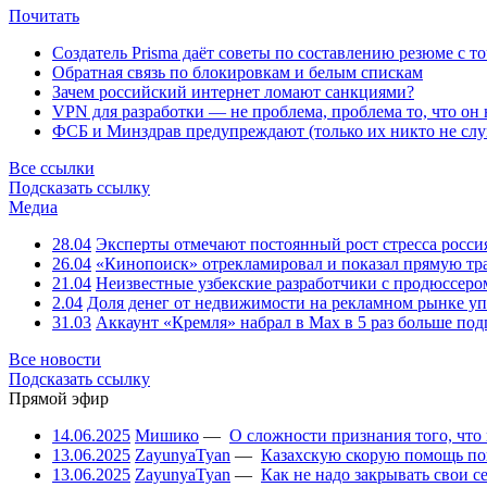
Почитать
Создатель Prisma даёт советы по составлению резюме с т
Обратная связь по блокировкам и белым спискам
Зачем российский интернет ломают санкциями?
VPN для разработки — не проблема, проблема то, что он
ФСБ и Минздрав предупреждают (только их никто не слу
Все ссылки
Подсказать ссылку
Медиа
28.04
Эксперты отмечают постоянный рост стресса росси
26.04
«Кинопоиск» отрекламировал и показал прямую тр
21.04
Неизвестные узбекские разработчики с продюссером
2.04
Доля денег от недвижимости на рекламном рынке уп
31.03
Аккаунт «Кремля» набрал в Max в 5 раз больше подп
Все новости
Подсказать ссылку
Прямой эфир
14.06.2025
Мишико
—
О сложности признания того, что
13.06.2025
ZayunyaTyan
—
Казахскую скорую помощь по
13.06.2025
ZayunyaTyan
—
Как не надо закрывать свои 