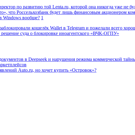
ректор по развитию той Lenta.ru, которой она никогда уже не бу
о», что Россельхозбанк будет лишь финансовым акционером ко
в Windows вообще?
1
заблокировали кошелёк Wallet в Telegram и пожелали всего хоро
 решение суда о блокировке иноагентского «ВЧК-ОГПУ»
 документов в Deepseek и нарушения режима коммерческой тайн
аркетплейсов
влений Auto.ru, но хочет купить «Островок»?