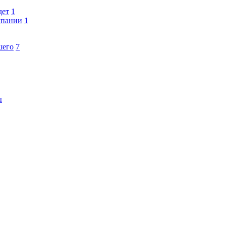
дет
1
мпании
1
шего
7
ы