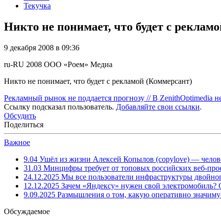
Текучка
Никто не понимает, что будет с реклам
9 декабря 2008 в 09:36
ru-RU
2008
ООО «Роем»
Медиа
Никто не понимает, что будет с рекламой (Коммерсант)
Рекламный рынок не поддается прогнозу // В ZenithOptimedia н
Ссылку подсказал пользователь.
Добавляйте свои ссылки
.
Обсудить
Поделиться
Важное
9.04
Ушёл из жизни Алексей Копылов (copylove) — челов
31.03
Минцифры требует от топовых российских веб-прое
24.12.2025
Мы все пользователи инфраструктуры двойног
12.12.2025
Зачем «Яндексу» нужен свой электромобиль?
9.09.2025
Размышления о том, какую оперативно значим
Обсуждаемое