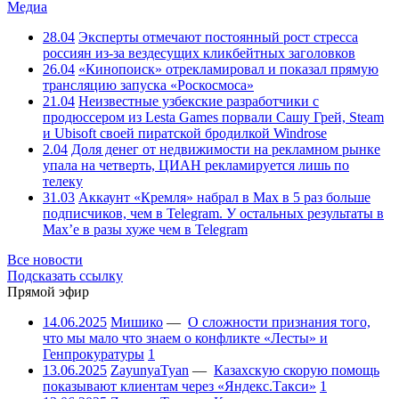
Медиа
28.04
Эксперты отмечают постоянный рост стресса
россиян из-за вездесущих кликбейтных заголовков
26.04
«Кинопоиск» отрекламировал и показал прямую
трансляцию запуска «Роскосмоса»
21.04
Неизвестные узбекские разработчики с
продюссером из Lesta Games порвали Сашу Грей, Steam
и Ubisoft своей пиратской бродилкой Windrose
2.04
Доля денег от недвижимости на рекламном рынке
упала на четверть, ЦИАН рекламируется лишь по
телеку
31.03
Аккаунт «Кремля» набрал в Max в 5 раз больше
подписчиков, чем в Telegram. У остальных результаты в
Max’е в разы хуже чем в Telegram
Все новости
Подсказать ссылку
Прямой эфир
14.06.2025
Мишико
—
О сложности признания того,
что мы мало что знаем о конфликте «Лесты» и
Генпрокуратуры
1
13.06.2025
ZayunyaTyan
—
Казахскую скорую помощь
показывают клиентам через «Яндекс.Такси»
1