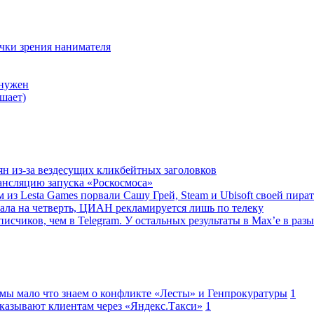
очки зрения нанимателя
 нужен
шает)
ян из-за вездесущих кликбейтных заголовков
ансляцию запуска «Роскосмоса»
 из Lesta Games порвали Сашу Грей, Steam и Ubisoft своей пира
ала на четверть, ЦИАН рекламируется лишь по телеку
исчиков, чем в Telegram. У остальных результаты в Max’е в разы
 мы мало что знаем о конфликте «Лесты» и Генпрокуратуры
1
казывают клиентам через «Яндекс.Такси»
1