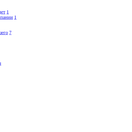
дет
1
мпании
1
шего
7
ы