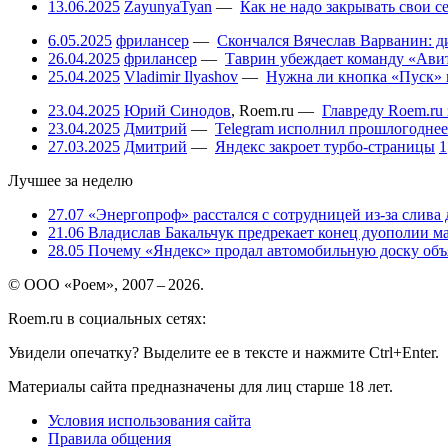
13.06.2025
ZayunyaTyan
—
Как не надо закрывать свои 
6.05.2025
фрилансер
—
Скончался Вячеслав Варванин: ди
26.04.2025
фрилансер
—
Таврин убеждает команду «Авит
25.04.2025
Vladimir Ilyashov
—
Нужна ли кнопка «Пуск» 
23.04.2025
Юрий Синодов
,
Roem.ru
—
Главреду Roem.ru 
23.04.2025
Дмитрий
—
Telegram исполнил прошлогоднее
27.03.2025
Дмитрий
—
Яндекс закроет турбо-страницы
1
Лучшее за неделю
27.07
«Энергопроф» расстался с сотрудницей из-за слива
21.06
Владислав Бакальчук предрекает конец дуополии м
28.05
Почему «Яндекс» продал автомобильную доску объя
© ООО «Роем», 2007 – 2026.
Roem.ru в социальных сетях:
Увидели опечатку? Выделите ее в тексте и нажмите Ctrl+Enter.
Материалы сайта предназначены для лиц старше 18 лет.
Условия использования сайта
Правила общения