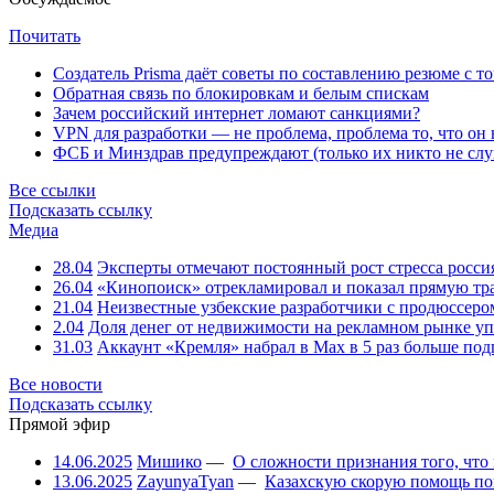
Почитать
Создатель Prisma даёт советы по составлению резюме с т
Обратная связь по блокировкам и белым спискам
Зачем российский интернет ломают санкциями?
VPN для разработки — не проблема, проблема то, что он
ФСБ и Минздрав предупреждают (только их никто не слу
Все ссылки
Подсказать ссылку
Медиа
28.04
Эксперты отмечают постоянный рост стресса росси
26.04
«Кинопоиск» отрекламировал и показал прямую тр
21.04
Неизвестные узбекские разработчики с продюссером
2.04
Доля денег от недвижимости на рекламном рынке уп
31.03
Аккаунт «Кремля» набрал в Max в 5 раз больше подп
Все новости
Подсказать ссылку
Прямой эфир
14.06.2025
Мишико
—
О сложности признания того, что
13.06.2025
ZayunyaTyan
—
Казахскую скорую помощь по