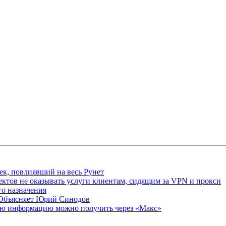
ек, повлиявший на весь Рунет
ктов не оказывать услуги клиентам, сидящим за VPN и прокси
о назначения
 Объясняет Юрий Синодов
ую информацию можно получить через «Макс»