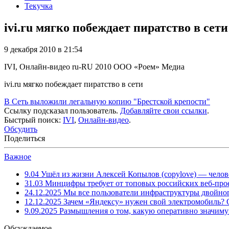
Текучка
ivi.ru мягко побеждает пиратство в сети
9 декабря 2010 в 21:54
IVI, Онлайн-видео
ru-RU
2010
ООО «Роем»
Медиа
ivi.ru мягко побеждает пиратство в сети
В Сеть выложили легальную копию "Брестской крепости"
Ссылку подсказал пользователь.
Добавляйте свои ссылки
.
Быстрый поиск:
IVI
,
Онлайн-видео
.
Обсудить
Поделиться
Важное
9.04
Ушёл из жизни Алексей Копылов (copylove) — челов
31.03
Минцифры требует от топовых российских веб-прое
24.12.2025
Мы все пользователи инфраструктуры двойног
12.12.2025
Зачем «Яндексу» нужен свой электромобиль?
9.09.2025
Размышления о том, какую оперативно значим
Обсуждаемое