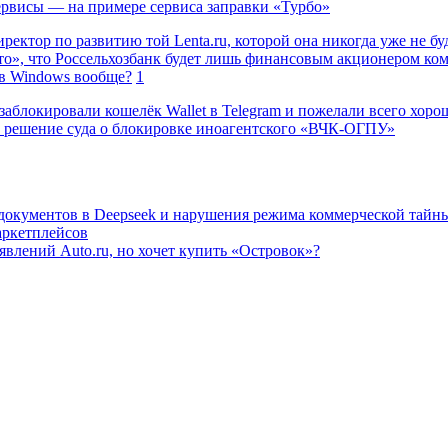
сервисы — на примере сервиса заправки «Турбо»
ректор по развитию той Lenta.ru, которой она никогда уже не бу
о», что Россельхозбанк будет лишь финансовым акционером ко
в Windows вообще?
1
заблокировали кошелёк Wallet в Telegram и пожелали всего хоро
 решение суда о блокировке иноагентского «ВЧК-ОГПУ»
 документов в Deepseek и нарушения режима коммерческой тайн
аркетплейсов
влений Auto.ru, но хочет купить «Островок»?