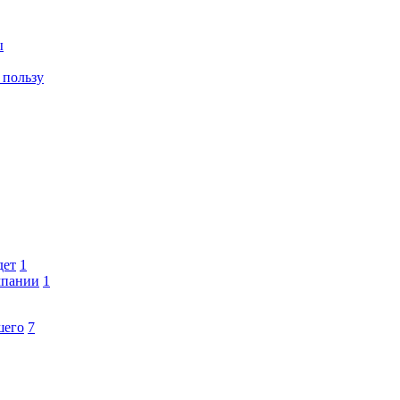
ы
 пользу
дет
1
мпании
1
шего
7