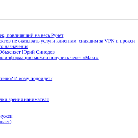
ек, повлиявший на весь Рунет
ктов не оказывать услуги клиентам, сидящим за VPN и прокси
о назначения
 Объясняет Юрий Синодов
ую информацию можно получить через «Макс»
телю? И кому подойдёт?
очки зрения нанимателя
 нужен
шает)