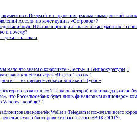
а документов в Deepseek и нарушения режима коммерческой тайн
влений Auto.ru, но хочет купить «Островок»?
редоставившую ИИ-галлюцинации в качестве аргументов в свою
ько и почему?
ы уехать на такси
 мы мало что знаем о конфликте «Лесты» и Генпрокуратуры
1
казывают клиентам через «Яндекс.Такси»
1
сервисы — на примере сервиса заправки «Турбо»
ректор по развитию той Lenta.ru, которой она никогда уже не бу
о», что Россельхозбанк будет лишь финансовым акционером ко
в Windows вообще?
1
заблокировали кошелёк Wallet в Telegram и пожелали всего хоро
 решение суда о блокировке иноагентского «ВЧК-ОГПУ»