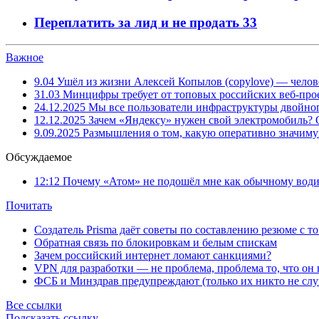
Переплатить за лид и не продать
33
Важное
9.04
Ушёл из жизни Алексей Копылов (copylove) — челов
31.03
Минцифры требует от топовых российских веб-прое
24.12.2025
Мы все пользователи инфраструктуры двойног
12.12.2025
Зачем «Яндексу» нужен свой электромобиль?
9.09.2025
Размышления о том, какую оперативно значим
Обсуждаемое
12:12
Почему «Атом» не подошёл мне как обычному води
Почитать
Создатель Prisma даёт советы по составлению резюме с т
Обратная связь по блокировкам и белым спискам
Зачем российский интернет ломают санкциями?
VPN для разработки — не проблема, проблема то, что он
ФСБ и Минздрав предупреждают (только их никто не слу
Все ссылки
Подсказать ссылку