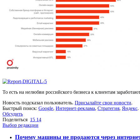
То есть на нелюбви российского бизнеса к клиентам заработают
Новость подсказал пользователь.
Присылайте свои новости
.
Быстрый поиск:
Google
,
Интернет-реклама
,
Стратегия
,
Яндекс
.
Обсудить
Поделиться
15
14
Выбор редакции
Почему машины не продаются через интерне