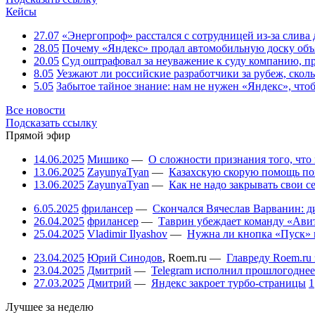
Кейсы
27.07
«Энергопроф» расстался с сотрудницей из-за слив
28.05
Почему «Яндекс» продал автомобильную доску объя
20.05
Суд оштрафовал за неуважение к суду компанию, п
8.05
Уезжают ли российские разработчики за рубеж, скол
5.05
Забытое тайное знание: нам не нужен «Яндекс», чтоб
Все новости
Подсказать ссылку
Прямой эфир
14.06.2025
Мишико
—
О сложности признания того, что
13.06.2025
ZayunyaTyan
—
Казахскую скорую помощь по
13.06.2025
ZayunyaTyan
—
Как не надо закрывать свои 
6.05.2025
фрилансер
—
Скончался Вячеслав Варванин: ди
26.04.2025
фрилансер
—
Таврин убеждает команду «Авит
25.04.2025
Vladimir Ilyashov
—
Нужна ли кнопка «Пуск» 
23.04.2025
Юрий Синодов
,
Roem.ru
—
Главреду Roem.ru 
23.04.2025
Дмитрий
—
Telegram исполнил прошлогоднее
27.03.2025
Дмитрий
—
Яндекс закроет турбо-страницы
1
Лучшее за неделю