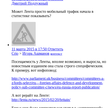
Дмитрий Подлужный
Может Лента просто мобильный трафик начала в
статистике показывать?
11 марта 2015 в 17:50
Ответить
Crio
>
Игорь Ашманов
контекст
Посещаемость у Ленты, вполне возможно, и выросла, но
новостным изданием она стала строго специфическим.
К примеру, вот инфоповод:
http://www.parliament.uk/business/committees/committees-a-
z/lords-select/eu—foreign-affairs-defence-and-development-
policy-sub-committee-c/news/eu-russia-report-publication/
А вот рерайт на Ленте:
http://lenta.ru/news/2015/02/20/britain/
Еще у них была замечательная статья о «запрещенной»