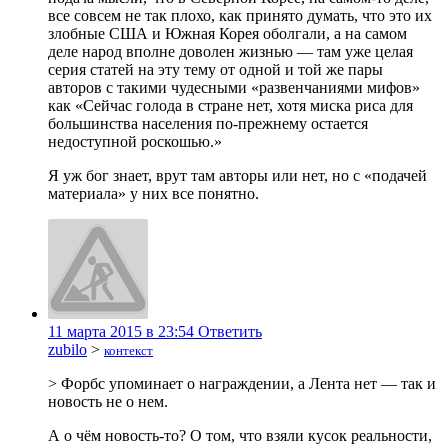
все совсем не так плохо, как принято думать, что это их
злобные США и Южная Корея оболгали, а на самом
деле народ вполне доволен жизнью — там уже целая
серия статей на эту тему от одной и той же пары
авторов с такими чудесными «развенчаниями мифов»
как «Сейчас голода в стране нет, хотя миска риса для
большинства населения по-прежнему остается
недоступной роскошью.»
Я уж бог знает, врут там авторы или нет, но с «подачей
материала» у них все понятно.
11 марта 2015 в 23:54
Ответить
zubilo
>
контекст
> Форбс упоминает о награждении, а Лента нет — так и
новость не о нем.
А о чём новость-то? О том, что взяли кусок реальности,