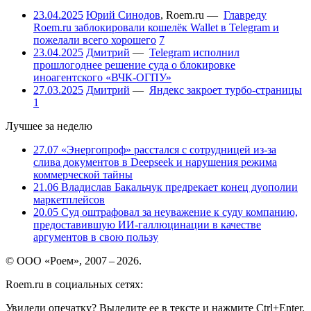
23.04.2025
Юрий Синодов
,
Roem.ru
—
Главреду
Roem.ru заблокировали кошелёк Wallet в Telegram и
пожелали всего хорошего
7
23.04.2025
Дмитрий
—
Telegram исполнил
прошлогоднее решение суда о блокировке
иноагентского «ВЧК-ОГПУ»
27.03.2025
Дмитрий
—
Яндекс закроет турбо-страницы
1
Лучшее за неделю
27.07
«Энергопроф» расстался с сотрудницей из-за
слива документов в Deepseek и нарушения режима
коммерческой тайны
21.06
Владислав Бакальчук предрекает конец дуополии
маркетплейсов
20.05
Суд оштрафовал за неуважение к суду компанию,
предоставившую ИИ-галлюцинации в качестве
аргументов в свою пользу
© ООО «Роем», 2007 – 2026.
Roem.ru в социальных сетях:
Увидели опечатку? Выделите ее в тексте и нажмите Ctrl+Enter.