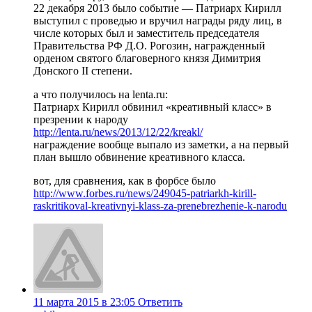
22 декабря 2013 было событие — Патриарх Кирилл
выступил с проведью и вручил награды ряду лиц, в
числе которых был и заместитель председателя
Правительства РФ Д.О. Рогозин, награжденный
орденом святого благоверного князя Димитрия
Донского II степени.
а что получилось на lenta.ru:
Патриарх Кирилл обвинил «креативный класс» в
презрении к народу
http://lenta.ru/news/2013/12/22/kreakl/
награждение вообще выпало из заметки, а на первый
план вышло обвинение креативного класса.
вот, для сравнения, как в форбсе было
http://www.forbes.ru/news/249045-patriarkh-kirill-
raskritikoval-kreativnyi-klass-za-prenebrezhenie-k-narodu
11 марта 2015 в 23:05
Ответить