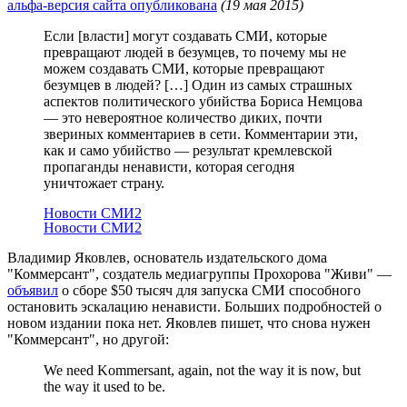
альфа-версия сайта опубликована
(19 мая 2015)
Если [власти] могут создавать СМИ, которые
превращают людей в безумцев, то почему мы не
можем создавать СМИ, которые превращают
безумцев в людей? […] Один из самых страшных
аспектов политического убийства Бориса Немцова
— это невероятное количество диких, почти
звериных комментариев в сети. Комментарии эти,
как и само убийство — результат кремлевской
пропаганды ненависти, которая сегодня
уничтожает страну.
Новости СМИ2
Новости СМИ2
Владимир Яковлев, основатель издательского дома
"Коммерсант", создатель медиагруппы Прохорова "Живи" —
объявил
о сборе $50 тысяч для запуска СМИ способного
остановить эскалацию ненависти. Больших подробностей о
новом издании пока нет. Яковлев пишет, что снова нужен
"Коммерсант", но другой:
We need Kommersant, again, not the way it is now, but
the way it used to be.