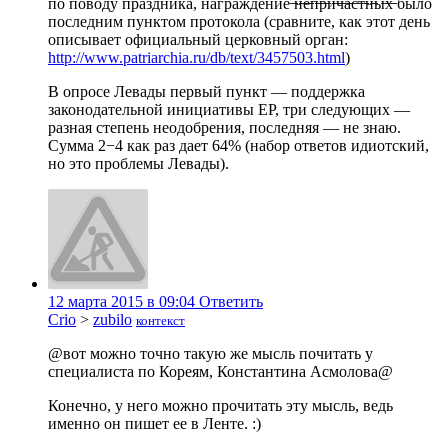
по поводу праздника, награждение ̶н̶е̶п̶р̶и̶ч̶а̶с̶т̶н̶ы̶х̶ было
последним пунктом протокола (сравните, как этот день
описывает официальный церковный орган:
http://www.patriarchia.ru/db/text/3457503.html
)
В опросе Левады первый пункт — поддержка
законодательной инициативы ЕР, три следующих —
разная степень неодобрения, последняя — не знаю.
Сумма 2−4 как раз дает 64% (набор ответов идиотский,
но это проблемы Левады).
12 марта 2015 в 09:04
Ответить
Crio
>
zubilo
контекст
@вот можно точно такую же мысль почитать у
специалиста по Кореям, Константина Асмолова@
Конечно, у него можно прочитать эту мысль, ведь
именно он пишет ее в Ленте. :)