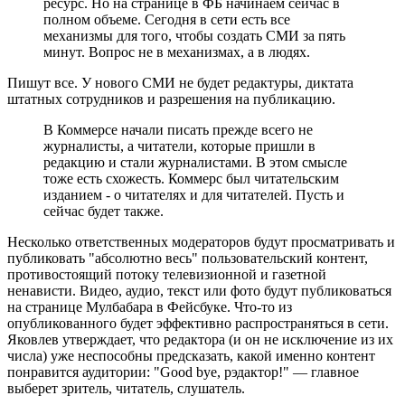
ресурс. Но на странице в ФБ начинаем сейчас в
полном объеме. Сегодня в сети есть все
механизмы для того, чтобы создать СМИ за пять
минут. Вопрос не в механизмах, а в людях.
Пишут все. У нового СМИ не будет редактуры, диктата
штатных сотрудников и разрешения на публикацию.
В Коммерсе начали писать прежде всего не
журналисты, а читатели, которые пришли в
редакцию и стали журналистами. В этом смысле
тоже есть схожесть. Коммерс был читательским
изданием - о читателях и для читателей. Пусть и
сейчас будет также.
Несколько ответственных модераторов будут просматривать и
публиковать "абсолютно весь" пользовательский контент,
противостоящий потоку телевизионной и газетной
ненависти. Видео, аудио, текст или фото будут публиковаться
на странице Мулбабара в Фейсбуке. Что-то из
опубликованного будет эффективно распространяться в сети.
Яковлев утверждает, что редактора (и он не исключение из их
числа) уже неспособны предсказать, какой именно контент
понравится аудитории: "Good byе, рэдактор!" — главное
выберет зритель, читатель, слушатель.