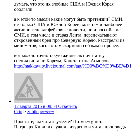
думать, что это их злобные США и Южная Корея
оболгали
а к этой-то мысли какие могут быть претензии? СМИ,
не только США и Южной Кореи, хоть там и наиболее
активно генерят фейковые новости, но и российские
СМИ, в том числе и старая Лента, перепечатывают
откровенный бред про Северную Корею. Расстрелы из
минометов, кого-то там скормили собакам и прочее.
вот можно точно такую же мысль почитать у
специалиста по Кореям, Константина Асмолова
http://makkawity.livejournal.com/tag/%D0%BC%D0
12 марта 2015 в 08:54
Ответить
Crio
>
zubilo
контекст
Простите, вы читать умеете? По-моему, нет.
Патриарх Кирилл служил литургию и читал проповедь