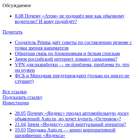
Обсуждаемое
8.08
Почему «Атом» не подошёл мне как обычному
водителю? И кому подойдёт?
Почитать
Создатель Prisma даёт советы по составлению резюме с
точки зрения нанимателя
Обратная связь по блокировкам и белым спискам
Зачем российский интернет ломают санкциями?
VPN для разработки — не проблема, проблема то, что
он нужен
ФСБ и Минздрав предупреждают (только их никто не
слушает)
Все ссылки
Подсказать ссылку
Инвестиции
28.05
Почему «Яндекс» продал автомобильную доску
объявлений Auto.ru, но хочет купить «Островок»?
21.04
Зачем «Яндексу» свой виртуальный оператор?
19.03
Продажа Auto.ru — конец корпоративной
шизофрении «Яндекса»