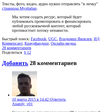
Тексты, фото, видео, аудио нужно отправлять "в личку"
страницы Мулбабар
.
Мы хотим создать ресурс, который будет
публиковать промотировать и финансировать
любой русскоязычной контент, который
противостоит потоку ненависти.
Быстрый поиск:
Facebook
,
UGC
,
Владимир Яковлев
,
ИД
Коммерсант
,
Краудфандинг
,
Онлайн-медиа
.
28
комментариев
Поделиться
6
12
Добавить
28
комментариев
10 марта 2015 в 14:42
Ответить
Anatoly_v01