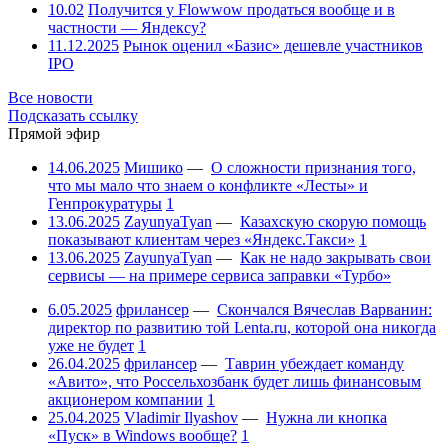
10.02
Получится у Flowwow продаться вообще и в
частности — Яндексу?
11.12.2025
Рынок оценил «Базис» дешевле участников
IPO
Все новости
Подсказать ссылку
Прямой эфир
14.06.2025
Мишико
—
О сложности признания того,
что мы мало что знаем о конфликте «Лесты» и
Генпрокуратуры
1
13.06.2025
ZayunyaTyan
—
Казахскую скорую помощь
показывают клиентам через «Яндекс.Такси»
1
13.06.2025
ZayunyaTyan
—
Как не надо закрывать свои
сервисы — на примере сервиса заправки «Турбо»
6.05.2025
фрилансер
—
Скончался Вячеслав Варванин:
директор по развитию той Lenta.ru, которой она никогда
уже не будет
1
26.04.2025
фрилансер
—
Таврин убеждает команду
«Авито», что Россельхозбанк будет лишь финансовым
акционером компании
1
25.04.2025
Vladimir Ilyashov
—
Нужна ли кнопка
«Пуск» в Windows вообще?
1