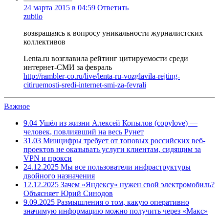
24 марта 2015 в 04:59
Ответить
zubilo
возвращаясь к вопросу уникальности журналистских
коллективов
Lenta.ru возглавила рейтинг цитируемости среди
интернет-СМИ за февраль
http://rambler-co.ru/live/lenta-ru-vozglavila-rejting-
citiruemosti-sredi-internet-smi-za-fevrali
Важное
9.04
Ушёл из жизни Алексей Копылов (copylove) —
человек, повлиявший на весь Рунет
31.03
Минцифры требует от топовых российских веб-
проектов не оказывать услуги клиентам, сидящим за
VPN и прокси
24.12.2025
Мы все пользователи инфраструктуры
двойного назначения
12.12.2025
Зачем «Яндексу» нужен свой электромобиль?
Объясняет Юрий Синодов
9.09.2025
Размышления о том, какую оперативно
значимую информацию можно получить через «Макс»