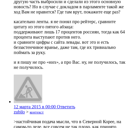
другую часть выбросили и сделали из этого основную
новость? Но в случае с докладом в парламенте такой же
ход Вам не нравится? Где там врут, покажите еще раз?
касательно ленты. я не понял про рейтерс, сравните
цитату из этого пятого абзаца:
поддерживают лишь 17 процентов россиян, тогда как 64
процента выступают против него.
и сравните цифры с сайта левады. вот это и есть
беззастенчивое вранье, даже там, где их тривиально
поймать за руку.
и я пишу не про «них», а про Вас. ну, не получилось, так
не получилось.
12 марта 2015 в 00:00
Ответить
zubilo
>
контекст
>настойчивая подача мысли, что в Северной Корее, на
самом-то деле, все совсем не так плохо, как принято