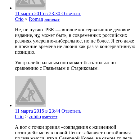
11 марта 2015 в 23:30
Ответить
Crio
>
Roman
контекст
Не, не путаю. РБК — вполне консервативное деловое
издание, ну, может быть, в современных российских
реалиях умеренно-либеральное, но не более. Я его даже
в прежние времена не любил как раз за консервативную
позицию.
Ультра-либеральным оно может быть только по
сравнению с Глазьевым и Стариковым.
11 марта 2015 в 23:44
Ответить
Crio
>
zubilo
контекст
А вот с точки зрения «совпадения с жизненной
позицией» меня в новой Ленте забавляет настойчивая
подача мысли, что в Северной Корее, на самом-то деле,