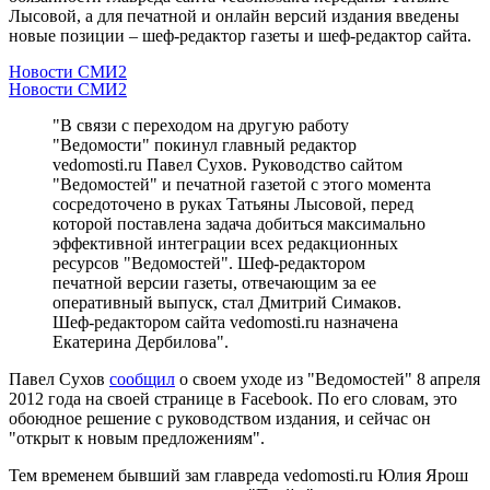
Лысовой, а для печатной и онлайн версий издания введены
новые позиции – шеф-редактор газеты и шеф-редактор сайта.
Новости СМИ2
Новости СМИ2
"В связи с переходом на другую работу
"Ведомости" покинул главный редактор
vedomosti.ru Павел Сухов. Руководство сайтом
"Ведомостей" и печатной газетой с этого момента
сосредоточено в руках Татьяны Лысовой, перед
которой поставлена задача добиться максимально
эффективной интеграции всех редакционных
ресурсов "Ведомостей". Шеф-редактором
печатной версии газеты, отвечающим за ее
оперативный выпуск, стал Дмитрий Симаков.
Шеф-редактором сайта vedomosti.ru назначена
Екатерина Дербилова".
Павел Сухов
сообщил
о своем уходе из "Ведомостей" 8 апреля
2012 года на своей странице в Facebook. По его словам, это
обоюдное решение с руководством издания, и сейчас он
"открыт к новым предложениям".
Тем временем бывший зам главреда vedomosti.ru Юлия Ярош