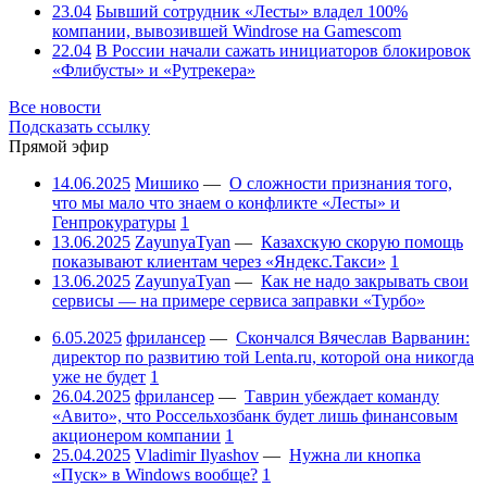
23.04
Бывший сотрудник «Лесты» владел 100%
компании, вывозившей Windrose на Gamescom
22.04
В России начали сажать инициаторов блокировок
«Флибусты» и «Рутрекера»
Все новости
Подсказать ссылку
Прямой эфир
14.06.2025
Мишико
—
О сложности признания того,
что мы мало что знаем о конфликте «Лесты» и
Генпрокуратуры
1
13.06.2025
ZayunyaTyan
—
Казахскую скорую помощь
показывают клиентам через «Яндекс.Такси»
1
13.06.2025
ZayunyaTyan
—
Как не надо закрывать свои
сервисы — на примере сервиса заправки «Турбо»
6.05.2025
фрилансер
—
Скончался Вячеслав Варванин:
директор по развитию той Lenta.ru, которой она никогда
уже не будет
1
26.04.2025
фрилансер
—
Таврин убеждает команду
«Авито», что Россельхозбанк будет лишь финансовым
акционером компании
1
25.04.2025
Vladimir Ilyashov
—
Нужна ли кнопка
«Пуск» в Windows вообще?
1