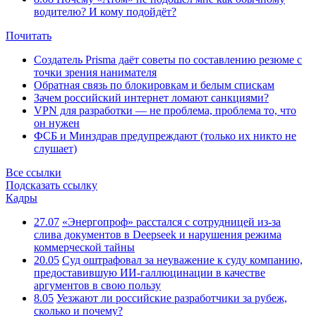
водителю? И кому подойдёт?
Почитать
Создатель Prisma даёт советы по составлению резюме с
точки зрения нанимателя
Обратная связь по блокировкам и белым спискам
Зачем российский интернет ломают санкциями?
VPN для разработки — не проблема, проблема то, что
он нужен
ФСБ и Минздрав предупреждают (только их никто не
слушает)
Все ссылки
Подсказать ссылку
Кадры
27.07
«Энергопроф» расстался с сотрудницей из-за
слива документов в Deepseek и нарушения режима
коммерческой тайны
20.05
Суд оштрафовал за неуважение к суду компанию,
предоставившую ИИ-галлюцинации в качестве
аргументов в свою пользу
8.05
Уезжают ли российские разработчики за рубеж,
сколько и почему?