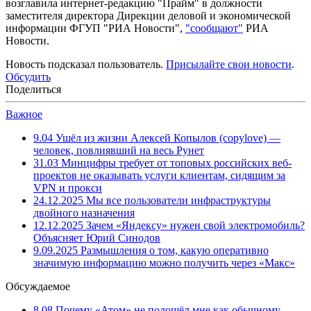
возглавила интернет-редакцию "Прайм" в должности
заместителя директора Дирекции деловой и экономической
информации ФГУП "РИА Новости",
"сообщают"
РИА
Новости.
Новость подсказал пользователь.
Присылайте свои новости
.
Обсудить
Поделиться
Важное
9.04
Ушёл из жизни Алексей Копылов (copylove) —
человек, повлиявший на весь Рунет
31.03
Минцифры требует от топовых российских веб-
проектов не оказывать услуги клиентам, сидящим за
VPN и прокси
24.12.2025
Мы все пользователи инфраструктуры
двойного назначения
12.12.2025
Зачем «Яндексу» нужен свой электромобиль?
Объясняет Юрий Синодов
9.09.2025
Размышления о том, какую оперативно
значимую информацию можно получить через «Макс»
Обсуждаемое
8.08
Почему «Атом» не подошёл мне как обычному