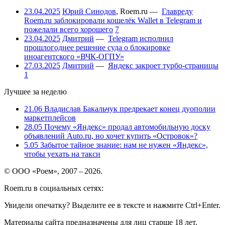
23.04.2025
Юрий Синодов
,
Roem.ru
—
Главреду
Roem.ru заблокировали кошелёк Wallet в Telegram и
пожелали всего хорошего
7
23.04.2025
Дмитрий
—
Telegram исполнил
прошлогоднее решение суда о блокировке
иноагентского «ВЧК-ОГПУ»
27.03.2025
Дмитрий
—
Яндекс закроет турбо-страницы
1
Лучшее за неделю
21.06
Владислав Бакальчук предрекает конец дуополии
маркетплейсов
28.05
Почему «Яндекс» продал автомобильную доску
объявлений Auto.ru, но хочет купить «Островок»?
5.05
Забытое тайное знание: нам не нужен «Яндекс»,
чтобы уехать на такси
© ООО «Роем», 2007 – 2026.
Roem.ru в социальных сетях:
Увидели опечатку? Выделите ее в тексте и нажмите Ctrl+Enter.
Материалы сайта предназначены для лиц старше 18 лет.