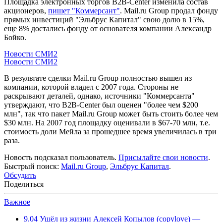
Площадка электронных торгов B2B-Center изменила состав
акционеров,
пишет "Коммерсант"
. Mail.ru Group продал фонду
прямых инвестиций "Эльбрус Капитал" свою долю в 15%,
еще 8% достались фонду от основателя компании Александр
Бойко.
Новости СМИ2
Новости СМИ2
В результате сделки Mail.ru Group полностью вышел из
компании, которой владел с 2007 года. Стороны не
раскрывают деталей, однако, источники "Коммерсанта"
утверждают, что B2B-Center был оценен "более чем $200
млн", так что пакет Mail.ru Group может быть стоить более чем
$30 млн. На 2007 год площадку оценивали в $67-70 млн, т.е.
стоимость доли Мейла за прошедшее время увеличилась в три
раза.
Новость подсказал пользователь.
Присылайте свои новости
.
Быстрый поиск:
Mail.ru Group
,
Эльбрус Капитал
.
Обсудить
Поделиться
Важное
9.04
Ушёл из жизни Алексей Копылов (copylove) —