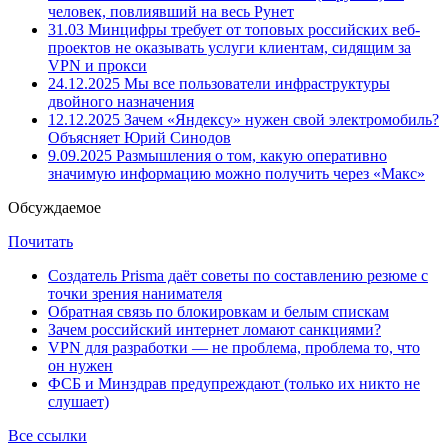
человек, повлиявший на весь Рунет
31.03
Минцифры требует от топовых российских веб-
проектов не оказывать услуги клиентам, сидящим за
VPN и прокси
24.12.2025
Мы все пользователи инфраструктуры
двойного назначения
12.12.2025
Зачем «Яндексу» нужен свой электромобиль?
Объясняет Юрий Синодов
9.09.2025
Размышления о том, какую оперативно
значимую информацию можно получить через «Макс»
Обсуждаемое
Почитать
Создатель Prisma даёт советы по составлению резюме с
точки зрения нанимателя
Обратная связь по блокировкам и белым спискам
Зачем российский интернет ломают санкциями?
VPN для разработки — не проблема, проблема то, что
он нужен
ФСБ и Минздрав предупреждают (только их никто не
слушает)
Все ссылки