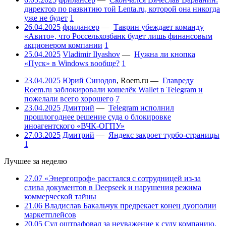
директор по развитию той Lenta.ru, которой она никогда
уже не будет
1
26.04.2025
фрилансер
—
Таврин убеждает команду
«Авито», что Россельхозбанк будет лишь финансовым
акционером компании
1
25.04.2025
Vladimir Ilyashov
—
Нужна ли кнопка
«Пуск» в Windows вообще?
1
23.04.2025
Юрий Синодов
,
Roem.ru
—
Главреду
Roem.ru заблокировали кошелёк Wallet в Telegram и
пожелали всего хорошего
7
23.04.2025
Дмитрий
—
Telegram исполнил
прошлогоднее решение суда о блокировке
иноагентского «ВЧК-ОГПУ»
27.03.2025
Дмитрий
—
Яндекс закроет турбо-страницы
1
Лучшее за неделю
27.07
«Энергопроф» расстался с сотрудницей из-за
слива документов в Deepseek и нарушения режима
коммерческой тайны
21.06
Владислав Бакальчук предрекает конец дуополии
маркетплейсов
20.05
Суд оштрафовал за неуважение к суду компанию,