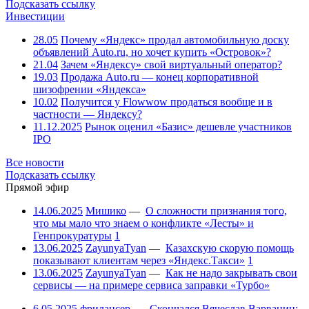
Подсказать ссылку
Инвестиции
28.05
Почему «Яндекс» продал автомобильную доску
объявлений Auto.ru, но хочет купить «Островок»?
21.04
Зачем «Яндексу» свой виртуальный оператор?
19.03
Продажа Auto.ru — конец корпоративной
шизофрении «Яндекса»
10.02
Получится у Flowwow продаться вообще и в
частности — Яндексу?
11.12.2025
Рынок оценил «Базис» дешевле участников
IPO
Все новости
Подсказать ссылку
Прямой эфир
14.06.2025
Мишико
—
О сложности признания того,
что мы мало что знаем о конфликте «Лесты» и
Генпрокуратуры
1
13.06.2025
ZayunyaTyan
—
Казахскую скорую помощь
показывают клиентам через «Яндекс.Такси»
1
13.06.2025
ZayunyaTyan
—
Как не надо закрывать свои
сервисы — на примере сервиса заправки «Турбо»
6.05.2025
фрилансер
—
Скончался Вячеслав Варванин: