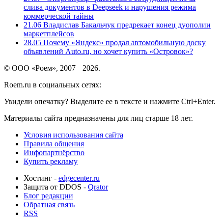
слива документов в Deepseek и нарушения режима
коммерческой тайны
21.06
Владислав Бакальчук предрекает конец дуополии
маркетплейсов
28.05
Почему «Яндекс» продал автомобильную доску
объявлений Auto.ru, но хочет купить «Островок»?
© ООО «Роем», 2007 – 2026.
Roem.ru в социальных сетях:
Увидели опечатку? Выделите ее в тексте и нажмите Ctrl+Enter.
Материалы сайта предназначены для лиц старше 18 лет.
Условия использования сайта
Правила общения
Инфопартнёрство
Купить рекламу
Хостинг -
edgecenter.ru
Защита от DDOS -
Qrator
Блог редакции
Обратная связь
RSS