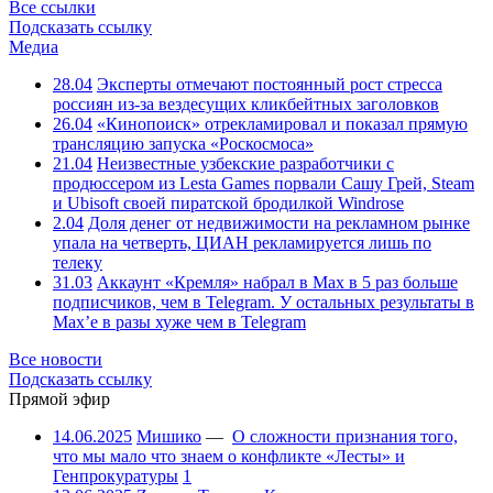
Все ссылки
Подсказать ссылку
Медиа
28.04
Эксперты отмечают постоянный рост стресса
россиян из-за вездесущих кликбейтных заголовков
26.04
«Кинопоиск» отрекламировал и показал прямую
трансляцию запуска «Роскосмоса»
21.04
Неизвестные узбекские разработчики с
продюссером из Lesta Games порвали Сашу Грей, Steam
и Ubisoft своей пиратской бродилкой Windrose
2.04
Доля денег от недвижимости на рекламном рынке
упала на четверть, ЦИАН рекламируется лишь по
телеку
31.03
Аккаунт «Кремля» набрал в Max в 5 раз больше
подписчиков, чем в Telegram. У остальных результаты в
Max’е в разы хуже чем в Telegram
Все новости
Подсказать ссылку
Прямой эфир
14.06.2025
Мишико
—
О сложности признания того,
что мы мало что знаем о конфликте «Лесты» и
Генпрокуратуры
1