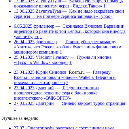
13.06.2025
ZayunyaTyan
—
Казахскую скорую помощь
показывают клиентам через «Яндекс.Такси»
1
13.06.2025
ZayunyaTyan
—
Как не надо закрывать свои
сервисы — на примере сервиса заправки «Турбо»
6.05.2025
фрилансер
—
Скончался Вячеслав Варванин:
директор по развитию той Lenta.ru, которой она никогда
уже не будет
1
26.04.2025
фрилансер
—
Таврин убеждает команду
«Авито», что Россельхозбанк будет лишь финансовым
акционером компании
1
25.04.2025
Vladimir Ilyashov
—
Нужна ли кнопка
«Пуск» в Windows вообще?
1
23.04.2025
Юрий Синодов
,
Roem.ru
—
Главреду
Roem.ru заблокировали кошелёк Wallet в Telegram и
пожелали всего хорошего
7
23.04.2025
Дмитрий
—
Telegram исполнил
прошлогоднее решение суда о блокировке
иноагентского «ВЧК-ОГПУ»
27.03.2025
Дмитрий
—
Яндекс закроет турбо-страницы
1
Лучшее за неделю
27.07
«Энергопроф» расстался с сотрудницей из-за