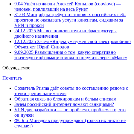
9.04
Ушёл из жизни Алексей Копылов (copylove) —
человек, повлиявший на весь Рунет
31.03
Минцифры требует от топовых российских веб-
проектов не оказывать услуги клиентам, сидящим за
VPN и прокси
24.12.2025
Мы все пользователи инфраструктуры
двойного назначения
12.12.2025
Зачем «Яндексу» нужен свой электромобиль?
Объясняет Юрий Синодов
9.09.2025
Размышления о том, какую оперативно
значимую информацию можно получить через «Макс»
Обсуждаемое
Почитать
Создатель Prisma даёт советы по составлению резюме с
точки зрения нанимателя
Обратная связь по блокировкам и белым спискам
Зачем российский интернет ломают санкциями?
VPN для разработки — не проблема, проблема то, что
он нужен
ФСБ и Минздрав предупреждают (только их никто не
слушает)