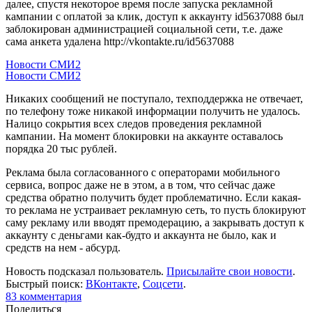
далее, спустя некоторое время после запуска рекламной
кампании с оплатой за клик, доступ к аккаунту id5637088 был
заблокирован администрацией социальной сети, т.е. даже
сама анкета удалена http://vkontakte.ru/id5637088
Новости СМИ2
Новости СМИ2
Никаких сообщений не поступало, техподдержка не отвечает,
по телефону тоже никакой информации получить не удалось.
Налицо сокрытия всех следов проведения рекламной
кампании. На момент блокировки на аккаунте оставалось
порядка 20 тыс рублей.
Реклама была согласованного с операторами мобильного
сервиса, вопрос даже не в этом, а в том, что сейчас даже
средства обратно получить будет проблематично. Если какая-
то реклама не устраивает рекламную сеть, то пусть блокируют
саму рекламу или вводят премодерацию, а закрывать доступ к
аккаунту с деньгами как-будто и аккаунта не было, как и
средств на нем - абсурд.
Новость подсказал пользователь.
Присылайте свои новости
.
Быстрый поиск:
ВКонтакте
,
Соцсети
.
83
комментария
Поделиться