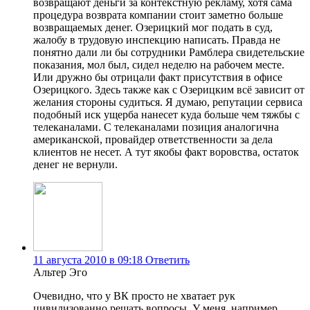
возвращают деньги за контекстную рекламу, хотя сама
процедура возврата компании стоит заметно больше
возвращаемых денег. Озерицкий мог подать в суд,
жалобу в трудовую инспекцию написать. Правда не
понятно дали ли бы сотрудники Рамблера свидетельские
показания, мол был, сидел неделю на рабочем месте.
Или дружно бы отрицали факт присутствия в офисе
Озерицкого. Здесь также как с Озерицким всё зависит от
желания стороны судиться. Я думаю, репутации сервиса
подобный иск ущерба нанесет куда больше чем тяжбы с
телеканалами. С телеканалами позиция аналогична
американской, провайдер ответственности за дела
клиентов не несет. А тут якобы факт воровства, остаток
денег не вернули.
11 августа 2010 в 09:18
Ответить
Альтер Эго
Очевидно, что у ВК просто не хватает рук
цивилизованно решать вопросы. У меня, например,