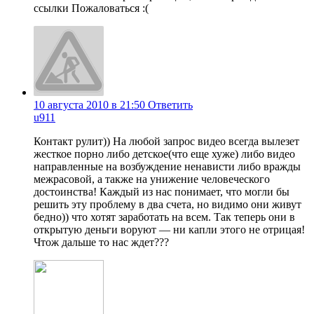
ссылки Пожаловаться :(
10 августа 2010 в 21:50
Ответить
u911
Контакт рулит)) На любой запрос видео всегда вылезет
жесткое порно либо детское(что еще хуже) либо видео
направленные на возбуждение ненависти либо вражды
межрасовой, а также на унижение человеческого
достоинства! Каждый из нас понимает, что могли бы
решить эту проблему в два счета, но видимо они живут
бедно)) что хотят заработать на всем. Так теперь они в
открытую деньги воруют — ни капли этого не отрицая!
Чтож дальше то нас ждет???