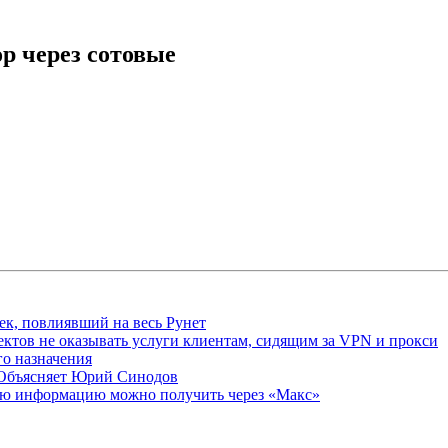
р через сотовые
ек, повлиявший на весь Рунет
ктов не оказывать услуги клиентам, сидящим за VPN и прокси
о назначения
 Объясняет Юрий Синодов
ую информацию можно получить через «Макс»