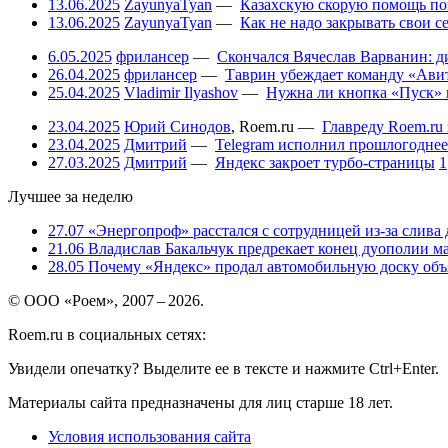
13.06.2025
ZayunyaTyan
—
Казахскую скорую помощь по
13.06.2025
ZayunyaTyan
—
Как не надо закрывать свои 
6.05.2025
фрилансер
—
Скончался Вячеслав Варванин: ди
26.04.2025
фрилансер
—
Таврин убеждает команду «Авит
25.04.2025
Vladimir Ilyashov
—
Нужна ли кнопка «Пуск» 
23.04.2025
Юрий Синодов
,
Roem.ru
—
Главреду Roem.ru 
23.04.2025
Дмитрий
—
Telegram исполнил прошлогоднее
27.03.2025
Дмитрий
—
Яндекс закроет турбо-страницы
1
Лучшее за неделю
27.07
«Энергопроф» расстался с сотрудницей из-за слива
21.06
Владислав Бакальчук предрекает конец дуополии м
28.05
Почему «Яндекс» продал автомобильную доску объя
© ООО «Роем», 2007 – 2026.
Roem.ru в социальных сетях:
Увидели опечатку? Выделите ее в тексте и нажмите Ctrl+Enter.
Материалы сайта предназначены для лиц старше 18 лет.
Условия использования сайта