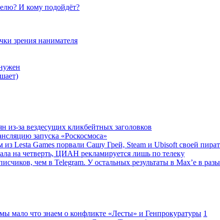
елю? И кому подойдёт?
очки зрения нанимателя
 нужен
шает)
ян из-за вездесущих кликбейтных заголовков
ансляцию запуска «Роскосмоса»
 из Lesta Games порвали Сашу Грей, Steam и Ubisoft своей пира
ала на четверть, ЦИАН рекламируется лишь по телеку
исчиков, чем в Telegram. У остальных результаты в Max’е в разы
 мы мало что знаем о конфликте «Лесты» и Генпрокуратуры
1