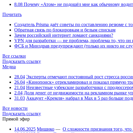
8.08
Почему «Атом» не подошёл мне как обычному водит
Почитать
Создатель Prisma даёт советы по составлению резюме с т
Обратная связь по блокировкам и белым спискам
Зачем российский интернет ломают санкциями?
VPN для разработки — не проблема, проблема то, что он
ФСБ и Минздрав предупреждают (только их никто не слу
Все ссылки
Подсказать ссылку
Медиа
28.04
Эксперты отмечают постоянный рост стресса росси
26.04
«Кинопоиск» отрекламировал и показал прямую тр
21.04
Неизвестные узбекские разработчики с продюссером
2.04
Доля денег от недвижимости на рекламном рынке уп
31.03
Аккаунт «Кремля» набрал в Max в 5 раз больше подп
Все новости
Подсказать ссылку
Прямой эфир
14.06.2025
Мишико
—
О сложности признания того, что