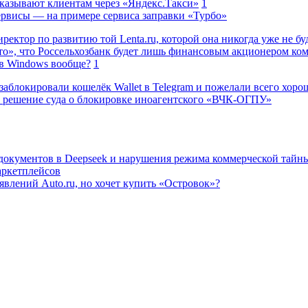
казывают клиентам через «Яндекс.Такси»
1
сервисы — на примере сервиса заправки «Турбо»
ректор по развитию той Lenta.ru, которой она никогда уже не бу
о», что Россельхозбанк будет лишь финансовым акционером ко
в Windows вообще?
1
заблокировали кошелёк Wallet в Telegram и пожелали всего хоро
 решение суда о блокировке иноагентского «ВЧК-ОГПУ»
 документов в Deepseek и нарушения режима коммерческой тайн
аркетплейсов
влений Auto.ru, но хочет купить «Островок»?