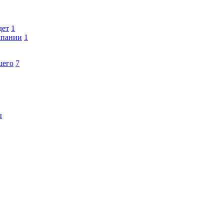
дет
1
мпании
1
шего
7
ы