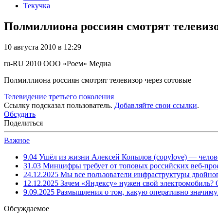
Текучка
Полмиллиона россиян смотрят телевизо
10 августа 2010 в 12:29
ru-RU
2010
ООО «Роем»
Медиа
Полмиллиона россиян смотрят телевизор через сотовые
Телевидение третьего поколения
Ссылку подсказал пользователь.
Добавляйте свои ссылки
.
Обсудить
Поделиться
Важное
9.04
Ушёл из жизни Алексей Копылов (copylove) — челов
31.03
Минцифры требует от топовых российских веб-прое
24.12.2025
Мы все пользователи инфраструктуры двойног
12.12.2025
Зачем «Яндексу» нужен свой электромобиль?
9.09.2025
Размышления о том, какую оперативно значим
Обсуждаемое