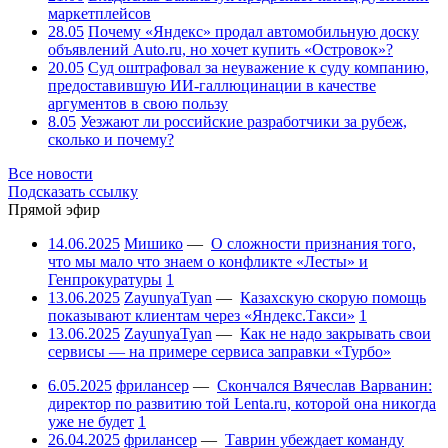
маркетплейсов
28.05
Почему «Яндекс» продал автомобильную доску
объявлений Auto.ru, но хочет купить «Островок»?
20.05
Суд оштрафовал за неуважение к суду компанию,
предоставившую ИИ-галлюцинации в качестве
аргументов в свою пользу
8.05
Уезжают ли российские разработчики за рубеж,
сколько и почему?
Все новости
Подсказать ссылку
Прямой эфир
14.06.2025
Мишико
—
О сложности признания того,
что мы мало что знаем о конфликте «Лесты» и
Генпрокуратуры
1
13.06.2025
ZayunyaTyan
—
Казахскую скорую помощь
показывают клиентам через «Яндекс.Такси»
1
13.06.2025
ZayunyaTyan
—
Как не надо закрывать свои
сервисы — на примере сервиса заправки «Турбо»
6.05.2025
фрилансер
—
Скончался Вячеслав Варванин:
директор по развитию той Lenta.ru, которой она никогда
уже не будет
1
26.04.2025
фрилансер
—
Таврин убеждает команду