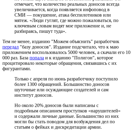
отмечает, что количество реальных доносов всегда
увеличивается, когда появляется инфоповод в
СМИ — покушение, атака беспилотников или
мятеж. «Люди гуглят, где можно пожаловаться, по
ключевым словам видят мое приложение и, не
разбираясь, пишут туда».
Тем не менее, изданию "Можем объяснить" разработчик
передал
"базу доносов". Издание подсчитало, что к маю
приложением воспользовалось 5000 человек, а скачали его 10
000 раз. База
попала
и к изданию "Полигон", которое
процитировало некоторые обращения, связавшись с их
фигурантами.
Только с апреля по июнь разработчику поступило
более 1300 обращений. Большинство доносов
шуточные или осуждающие создателей и сам
институт доносов.
Но около 20% доносов были написаны с
подробным описанием проступков «нарушителей»
и содержали личные данные. Большинство из них
могли бы стать поводом для возбуждения дел по
статьям о фейках и дискредитации армии.