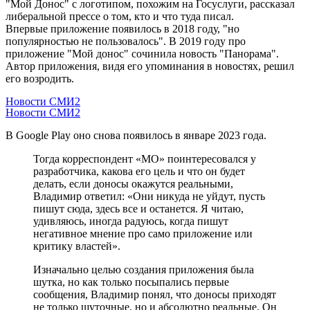
"Мой Донос" с логотипом, похожим на Госуслуги, рассказал
либеральной прессе о том, кто и что туда писал.
Впервые приложение появилось в 2018 году, "но
популярностью не пользовалось". В 2019 году про
приложение "Мой донос" сочинила новость "Панорама".
Автор приложения, видя его упоминания в новостях, решил
его возродить.
Новости СМИ2
Новости СМИ2
В Google Play оно снова появилось в январе 2023 года.
Тогда корреспондент «МО» поинтересовался у
разработчика, какова его цель и что он будет
делать, если доносы окажутся реальными,
Владимир ответил: «Они никуда не уйдут, пусть
пишут сюда, здесь все и останется. Я читаю,
удивляюсь, иногда радуюсь, когда пишут
негативное мнение про само приложение или
критику властей».
Изначально целью создания приложения была
шутка, но как только посыпались первые
сообщения, Владимир понял, что доносы приходят
не только шуточные, но и абсолютно реальные. Он