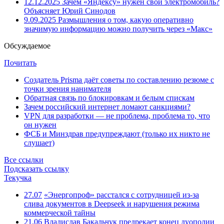
12.12.2025
Зачем «Яндексу» нужен свой электромобиль?
Объясняет Юрий Синодов
9.09.2025
Размышления о том, какую оперативно
значимую информацию можно получить через «Макс»
Обсуждаемое
Почитать
Создатель Prisma даёт советы по составлению резюме с
точки зрения нанимателя
Обратная связь по блокировкам и белым спискам
Зачем российский интернет ломают санкциями?
VPN для разработки — не проблема, проблема то, что
он нужен
ФСБ и Минздрав предупреждают (только их никто не
слушает)
Все ссылки
Подсказать ссылку
Текучка
27.07
«Энергопроф» расстался с сотрудницей из-за
слива документов в Deepseek и нарушения режима
коммерческой тайны
21.06
Владислав Бакальчук предрекает конец дуополии