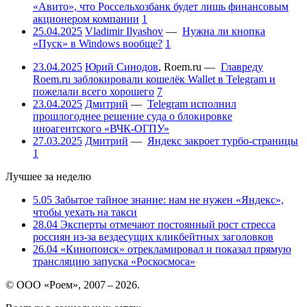
«Авито», что Россельхозбанк будет лишь финансовым
акционером компании
1
25.04.2025
Vladimir Ilyashov
—
Нужна ли кнопка
«Пуск» в Windows вообще?
1
23.04.2025
Юрий Синодов
,
Roem.ru
—
Главреду
Roem.ru заблокировали кошелёк Wallet в Telegram и
пожелали всего хорошего
7
23.04.2025
Дмитрий
—
Telegram исполнил
прошлогоднее решение суда о блокировке
иноагентского «ВЧК-ОГПУ»
27.03.2025
Дмитрий
—
Яндекс закроет турбо-страницы
1
Лучшее за неделю
5.05
Забытое тайное знание: нам не нужен «Яндекс»,
чтобы уехать на такси
28.04
Эксперты отмечают постоянный рост стресса
россиян из-за вездесущих кликбейтных заголовков
26.04
«Кинопоиск» отрекламировал и показал прямую
трансляцию запуска «Роскосмоса»
© ООО «Роем», 2007 – 2026.