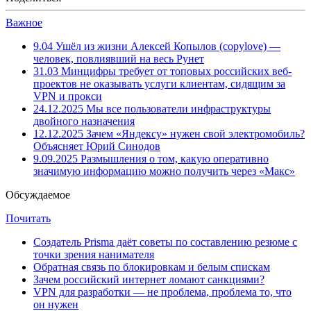
Важное
9.04
Ушёл из жизни Алексей Копылов (copylove) —
человек, повлиявший на весь Рунет
31.03
Минцифры требует от топовых российских веб-
проектов не оказывать услуги клиентам, сидящим за
VPN и прокси
24.12.2025
Мы все пользователи инфраструктуры
двойного назначения
12.12.2025
Зачем «Яндексу» нужен свой электромобиль?
Объясняет Юрий Синодов
9.09.2025
Размышления о том, какую оперативно
значимую информацию можно получить через «Макс»
Обсуждаемое
Почитать
Создатель Prisma даёт советы по составлению резюме с
точки зрения нанимателя
Обратная связь по блокировкам и белым спискам
Зачем российский интернет ломают санкциями?
VPN для разработки — не проблема, проблема то, что
он нужен