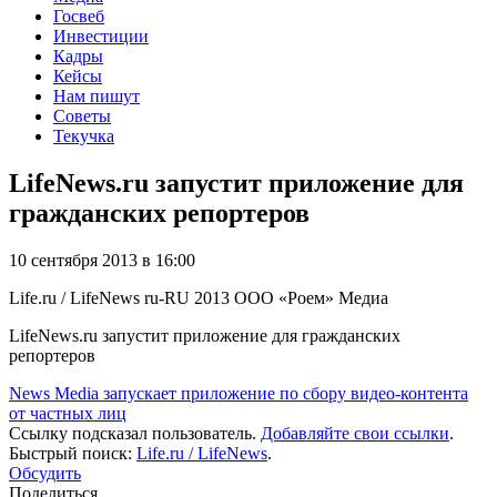
Госвеб
Инвестиции
Кадры
Кейсы
Нам пишут
Советы
Текучка
LifeNews.ru запустит приложение для
гражданских репортеров
10 сентября 2013 в 16:00
Life.ru / LifeNews
ru-RU
2013
ООО «Роем»
Медиа
LifeNews.ru запустит приложение для гражданских
репортеров
News Media запускает приложение по сбору видео-контента
от частных лиц
Ссылку подсказал пользователь.
Добавляйте свои ссылки
.
Быстрый поиск:
Life.ru / LifeNews
.
Обсудить
Поделиться