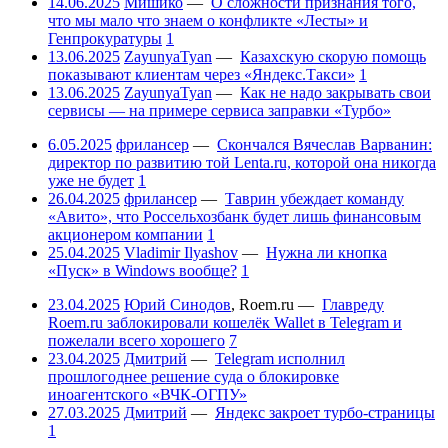
14.06.2025
Мишико
—
О сложности признания того,
что мы мало что знаем о конфликте «Лесты» и
Генпрокуратуры
1
13.06.2025
ZayunyaTyan
—
Казахскую скорую помощь
показывают клиентам через «Яндекс.Такси»
1
13.06.2025
ZayunyaTyan
—
Как не надо закрывать свои
сервисы — на примере сервиса заправки «Турбо»
6.05.2025
фрилансер
—
Скончался Вячеслав Варванин:
директор по развитию той Lenta.ru, которой она никогда
уже не будет
1
26.04.2025
фрилансер
—
Таврин убеждает команду
«Авито», что Россельхозбанк будет лишь финансовым
акционером компании
1
25.04.2025
Vladimir Ilyashov
—
Нужна ли кнопка
«Пуск» в Windows вообще?
1
23.04.2025
Юрий Синодов
,
Roem.ru
—
Главреду
Roem.ru заблокировали кошелёк Wallet в Telegram и
пожелали всего хорошего
7
23.04.2025
Дмитрий
—
Telegram исполнил
прошлогоднее решение суда о блокировке
иноагентского «ВЧК-ОГПУ»
27.03.2025
Дмитрий
—
Яндекс закроет турбо-страницы
1