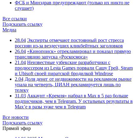
ФСБ и Минздрав предупреждают (только их никто не
слушает)
Все ссылки
Подсказать ссылку
Медиа
28.04
Эксперты отмечают постоянный рост стресса
россиян из-за вездесущих кликбейтных заголовков
26.04
«Кинопоиск» отрекламировал и показал прямую
трансляцию запуска «Роскосмоса»
21.04
Неизвестные узбекские разработчики с
продюссером из Lesta Games порвали Сашу Грей, Steam
и Ubisoft своей пиратской бродилкой Windrose
2.04
Доля денег от недвижимости на рекламном рынке
упала на четверть, ЦИАН рекламируется лишь по
телеку
31.03
Аккаунт «Кремля» набрал в Max в 5 раз больше
подписчиков, чем в Telegram. У остальных результаты в
Max’е в разы хуже чем в Telegram
Все новости
Подсказать ссылку
Прямой эфир