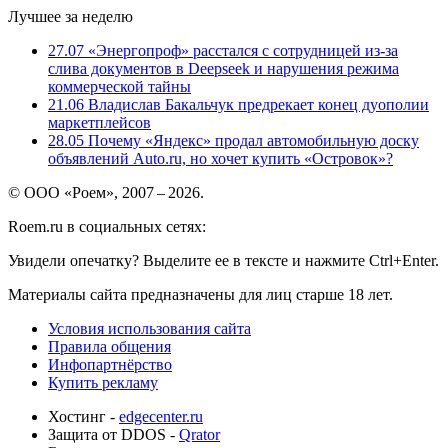
Лучшее за неделю
27.07
«Энергопроф» расстался с сотрудницей из-за
слива документов в Deepseek и нарушения режима
коммерческой тайны
21.06
Владислав Бакальчук предрекает конец дуополии
маркетплейсов
28.05
Почему «Яндекс» продал автомобильную доску
объявлений Auto.ru, но хочет купить «Островок»?
© ООО «Роем», 2007 – 2026.
Roem.ru в социальных сетях:
Увидели опечатку? Выделите ее в тексте и нажмите Ctrl+Enter.
Материалы сайта предназначены для лиц старше 18 лет.
Условия использования сайта
Правила общения
Инфопартнёрство
Купить рекламу
Хостинг -
edgecenter.ru
Защита от DDOS -
Qrator