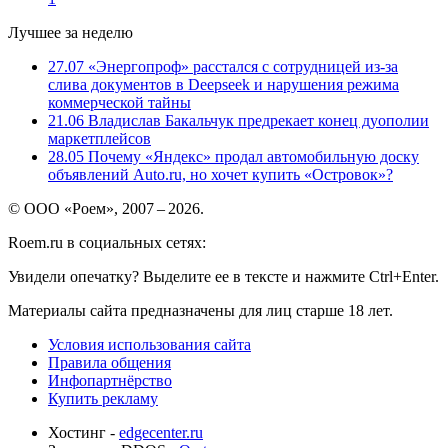
Лучшее за неделю
27.07
«Энергопроф» расстался с сотрудницей из-за
слива документов в Deepseek и нарушения режима
коммерческой тайны
21.06
Владислав Бакальчук предрекает конец дуополии
маркетплейсов
28.05
Почему «Яндекс» продал автомобильную доску
объявлений Auto.ru, но хочет купить «Островок»?
© ООО «Роем», 2007 – 2026.
Roem.ru в социальных сетях:
Увидели опечатку? Выделите ее в тексте и нажмите Ctrl+Enter.
Материалы сайта предназначены для лиц старше 18 лет.
Условия использования сайта
Правила общения
Инфопартнёрство
Купить рекламу
Хостинг -
edgecenter.ru