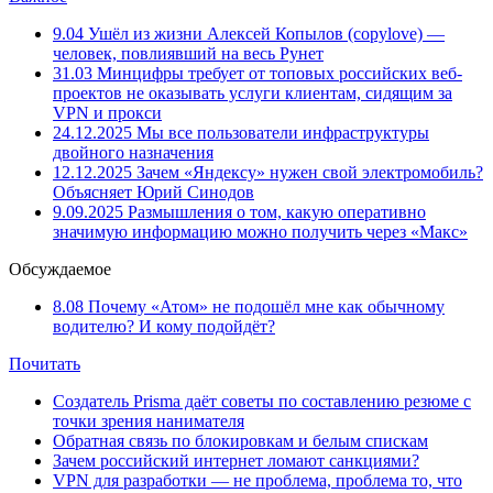
9.04
Ушёл из жизни Алексей Копылов (copylove) —
человек, повлиявший на весь Рунет
31.03
Минцифры требует от топовых российских веб-
проектов не оказывать услуги клиентам, сидящим за
VPN и прокси
24.12.2025
Мы все пользователи инфраструктуры
двойного назначения
12.12.2025
Зачем «Яндексу» нужен свой электромобиль?
Объясняет Юрий Синодов
9.09.2025
Размышления о том, какую оперативно
значимую информацию можно получить через «Макс»
Обсуждаемое
8.08
Почему «Атом» не подошёл мне как обычному
водителю? И кому подойдёт?
Почитать
Создатель Prisma даёт советы по составлению резюме с
точки зрения нанимателя
Обратная связь по блокировкам и белым спискам
Зачем российский интернет ломают санкциями?
VPN для разработки — не проблема, проблема то, что