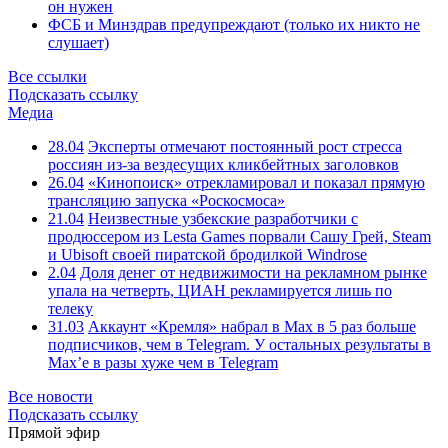
он нужен
ФСБ и Минздрав предупреждают (только их никто не
слушает)
Все ссылки
Подсказать ссылку
Медиа
28.04
Эксперты отмечают постоянный рост стресса
россиян из-за вездесущих кликбейтных заголовков
26.04
«Кинопоиск» отрекламировал и показал прямую
трансляцию запуска «Роскосмоса»
21.04
Неизвестные узбекские разработчики с
продюссером из Lesta Games порвали Сашу Грей, Steam
и Ubisoft своей пиратской бродилкой Windrose
2.04
Доля денег от недвижимости на рекламном рынке
упала на четверть, ЦИАН рекламируется лишь по
телеку
31.03
Аккаунт «Кремля» набрал в Max в 5 раз больше
подписчиков, чем в Telegram. У остальных результаты в
Max’е в разы хуже чем в Telegram
Все новости
Подсказать ссылку
Прямой эфир