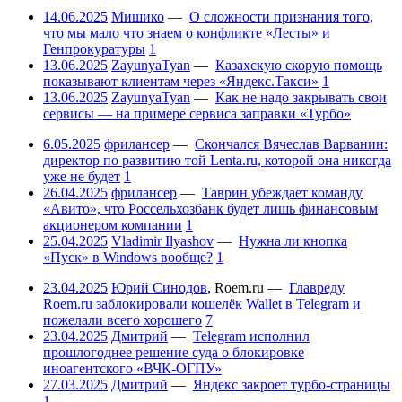
14.06.2025
Мишико
—
О сложности признания того,
что мы мало что знаем о конфликте «Лесты» и
Генпрокуратуры
1
13.06.2025
ZayunyaTyan
—
Казахскую скорую помощь
показывают клиентам через «Яндекс.Такси»
1
13.06.2025
ZayunyaTyan
—
Как не надо закрывать свои
сервисы — на примере сервиса заправки «Турбо»
6.05.2025
фрилансер
—
Скончался Вячеслав Варванин:
директор по развитию той Lenta.ru, которой она никогда
уже не будет
1
26.04.2025
фрилансер
—
Таврин убеждает команду
«Авито», что Россельхозбанк будет лишь финансовым
акционером компании
1
25.04.2025
Vladimir Ilyashov
—
Нужна ли кнопка
«Пуск» в Windows вообще?
1
23.04.2025
Юрий Синодов
,
Roem.ru
—
Главреду
Roem.ru заблокировали кошелёк Wallet в Telegram и
пожелали всего хорошего
7
23.04.2025
Дмитрий
—
Telegram исполнил
прошлогоднее решение суда о блокировке
иноагентского «ВЧК-ОГПУ»
27.03.2025
Дмитрий
—
Яндекс закроет турбо-страницы
1