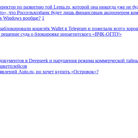
ректор по развитию той Lenta.ru, которой она никогда уже не бу
о», что Россельхозбанк будет лишь финансовым акционером ко
в Windows вообще?
1
заблокировали кошелёк Wallet в Telegram и пожелали всего хоро
 решение суда о блокировке иноагентского «ВЧК-ОГПУ»
 документов в Deepseek и нарушения режима коммерческой тайн
аркетплейсов
влений Auto.ru, но хочет купить «Островок»?