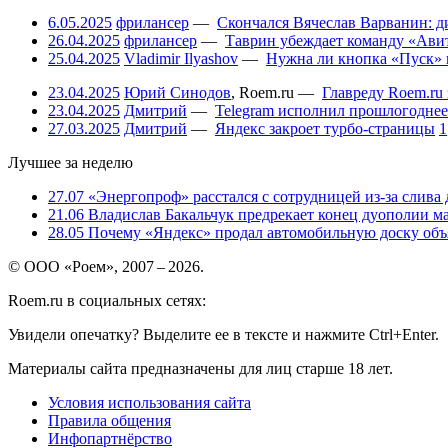
6.05.2025
фрилансер
—
Скончался Вячеслав Варванин: ди
26.04.2025
фрилансер
—
Таврин убеждает команду «Авит
25.04.2025
Vladimir Ilyashov
—
Нужна ли кнопка «Пуск» 
23.04.2025
Юрий Синодов
,
Roem.ru
—
Главреду Roem.ru 
23.04.2025
Дмитрий
—
Telegram исполнил прошлогоднее
27.03.2025
Дмитрий
—
Яндекс закроет турбо-страницы
1
Лучшее за неделю
27.07
«Энергопроф» расстался с сотрудницей из-за слива
21.06
Владислав Бакальчук предрекает конец дуополии м
28.05
Почему «Яндекс» продал автомобильную доску объя
© ООО «Роем», 2007 – 2026.
Roem.ru в социальных сетях:
Увидели опечатку? Выделите ее в тексте и нажмите Ctrl+Enter.
Материалы сайта предназначены для лиц старше 18 лет.
Условия использования сайта
Правила общения
Инфопартнёрство