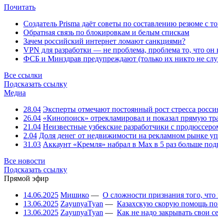
Почитать
Создатель Prisma даёт советы по составлению резюме с т
Обратная связь по блокировкам и белым спискам
Зачем российский интернет ломают санкциями?
VPN для разработки — не проблема, проблема то, что он
ФСБ и Минздрав предупреждают (только их никто не слу
Все ссылки
Подсказать ссылку
Медиа
28.04
Эксперты отмечают постоянный рост стресса росси
26.04
«Кинопоиск» отрекламировал и показал прямую тр
21.04
Неизвестные узбекские разработчики с продюссером
2.04
Доля денег от недвижимости на рекламном рынке уп
31.03
Аккаунт «Кремля» набрал в Max в 5 раз больше подп
Все новости
Подсказать ссылку
Прямой эфир
14.06.2025
Мишико
—
О сложности признания того, что
13.06.2025
ZayunyaTyan
—
Казахскую скорую помощь по
13.06.2025
ZayunyaTyan
—
Как не надо закрывать свои 