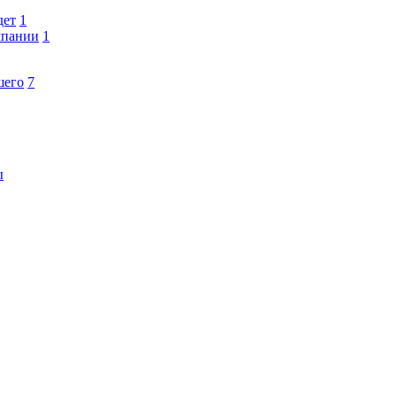
дет
1
мпании
1
шего
7
ы