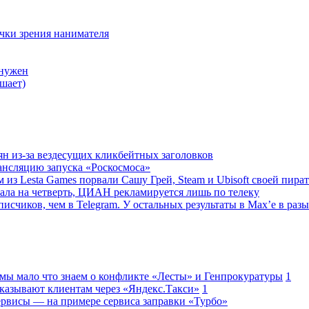
очки зрения нанимателя
 нужен
шает)
ян из-за вездесущих кликбейтных заголовков
ансляцию запуска «Роскосмоса»
 из Lesta Games порвали Сашу Грей, Steam и Ubisoft своей пира
ала на четверть, ЦИАН рекламируется лишь по телеку
исчиков, чем в Telegram. У остальных результаты в Max’е в разы
 мы мало что знаем о конфликте «Лесты» и Генпрокуратуры
1
казывают клиентам через «Яндекс.Такси»
1
сервисы — на примере сервиса заправки «Турбо»