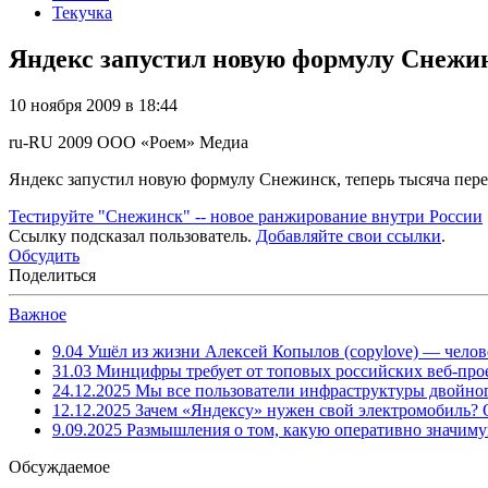
Текучка
Яндекс запустил новую формулу Снежин
10 ноября 2009 в 18:44
ru-RU
2009
ООО «Роем»
Медиа
Яндекс запустил новую формулу Снежинск, теперь тысяча пер
Тестируйте "Снежинск" -- новое ранжирование внутри России
Ссылку подсказал пользователь.
Добавляйте свои ссылки
.
Обсудить
Поделиться
Важное
9.04
Ушёл из жизни Алексей Копылов (copylove) — челов
31.03
Минцифры требует от топовых российских веб-прое
24.12.2025
Мы все пользователи инфраструктуры двойног
12.12.2025
Зачем «Яндексу» нужен свой электромобиль?
9.09.2025
Размышления о том, какую оперативно значим
Обсуждаемое