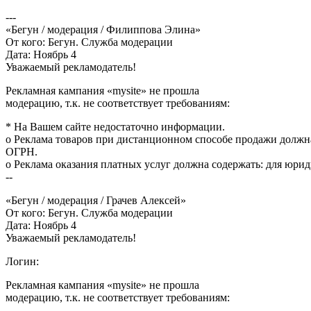
---
«Бегун / модерация / Филиппова Элина»
От кого: Бегун. Служба модерации
Дата: Ноябрь 4
Уважаемый рекламодатель!
Рекламная кампания «mysite» не прошла
модерацию, т.к. не соответствует требованиям:
* На Вашем сайте недостаточно информации.
o Реклама товаров при дистанционном способе продажи должна
ОГРН.
o Реклама оказания платных услуг должна содержать: для юри
--
«Бегун / модерация / Грачев Алексей»
От кого: Бегун. Служба модерации
Дата: Ноябрь 4
Уважаемый рекламодатель!
Логин:
Рекламная кампания «mysite» не прошла
модерацию, т.к. не соответствует требованиям: