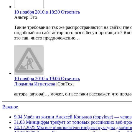
10 ноября 2010 в 18:30
Ответить
Альтер Эго
Такие требования так же распространяются на сайты где 
подобный ли сайт автор пытался в бегун протащить? Явно
это так, чисто предположение…
10 ноября 2010 в 19:06
Ответить
Людмила Игнатьева
iConText
автора, автора!… может, он все таки расскажет, что прод
Важное
9.04
Ушёл из жизни Алексей Копылов (copylove) — челов
31.03
Минцифры требует от топовых российских веб-прое
24.12.2025
Мы все пользователи инфраструктуры двойног