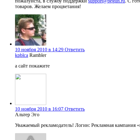
пожалуйста, в службу поддержки
support@begun.ru
. С го
товаров. Желаем процветания!
10 ноября 2010 в 14:29
Ответить
kpblca
Rambler
а сайт покажите
10 ноября 2010 в 16:07
Ответить
Альтер Эго
Уважаемый рекламодатель! Логин: Рекламная кампания «my