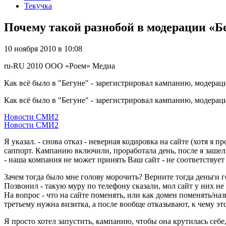
Текучка
Почему такой разнобой в модерации «Б
10 ноября 2010 в 10:08
ru-RU
2010
ООО «Роем»
Медиа
Как всё было в "Бегуне" - зарегистрировал кампанию, модера
Как всё было в "Бегуне" - зарегистрировал кампанию, модерац
Новости СМИ2
Новости СМИ2
Я указал. - снова отказ - неверная кодировка на сайте (хотя я 
саппорт. Кампанию включили, проработала день, после я зашел 
- наша компания не может принять Ваш сайт - не соответствуе
Зачем тогда было мне голову морочить? Верните тогда деньги г
Позвонил - такую муру по телефону сказали, мол сайт у них не 
На вопрос - что на сайте поменять, или как домен поменять/наз
третьему нужна визитка, а после вообще отказывают, к чему эт
Я просто хотел запустить, кампанию, чтобы она крутилась себе,