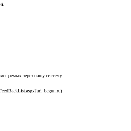
ой.
змещаемых через нашу систему.
FeedBackList.aspx?url=begun.ru)