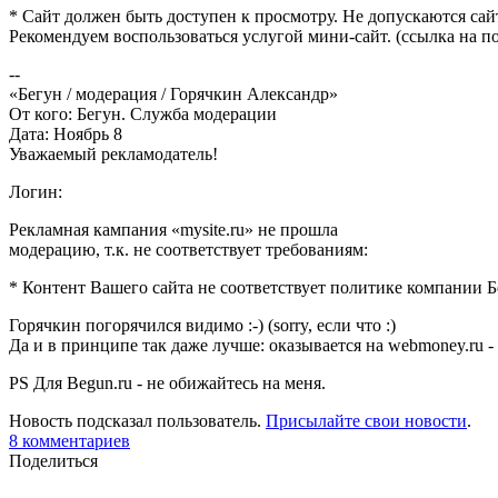
* Сайт должен быть доступен к просмотру. Не допускаются сай
Рекомендуем воспользоваться услугой мини-сайт. (ссылка на п
--
«Бегун / модерация / Горячкин Александр»
От кого: Бегун. Служба модерации
Дата: Ноябрь 8
Уважаемый рекламодатель!
Логин:
Рекламная кампания «mysite.ru» не прошла
модерацию, т.к. не соответствует требованиям:
* Контент Вашего сайта не соответствует политике компании
Горячкин погорячился видимо :-) (sorry, если что :)
Да и в принципе так даже лучше: оказывается на webmoney.ru - о
PS Для Begun.ru - не обижайтесь на меня.
Новость подсказал пользователь.
Присылайте свои новости
.
8
комментариев
Поделиться