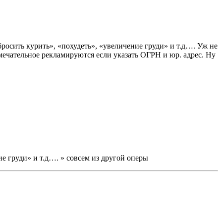
росить курить», «похудеть», «увеличение груди» и т.д…. Уж не
мечательное рекламируются если указать ОГРН и юр. адрес. Ну
ие груди» и т.д…. » совсем из другой оперы