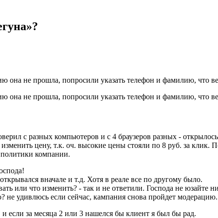
егуна»?
цию она не прошла, попросили указать телефон и фамилию, что
ию она не прошла, попросили указать телефон и фамилию, что в
проверил с разных компьютеров и с 4 браузеров разных - открылос
изменить цену, т.к. оч. высокие цены стояли по 8 руб. за клик
т политики компании.
оспода!
открывался вначале и т.д. Хотя в реале все по другому было.
вать или что изменить? - так и не ответили. Господа не юзайте н
о? не удивлюсь если сейчас, кампания снова пройдет модерацию.
 и если за месяца 2 или 3 нашелся бы клиент я был бы рад.