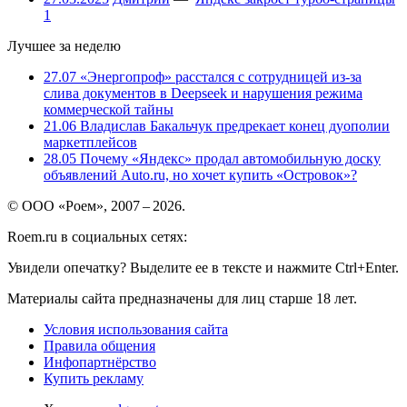
1
Лучшее за неделю
27.07
«Энергопроф» расстался с сотрудницей из-за
слива документов в Deepseek и нарушения режима
коммерческой тайны
21.06
Владислав Бакальчук предрекает конец дуополии
маркетплейсов
28.05
Почему «Яндекс» продал автомобильную доску
объявлений Auto.ru, но хочет купить «Островок»?
© ООО «Роем», 2007 – 2026.
Roem.ru в социальных сетях:
Увидели опечатку? Выделите ее в тексте и нажмите Ctrl+Enter.
Материалы сайта предназначены для лиц старше 18 лет.
Условия использования сайта
Правила общения
Инфопартнёрство
Купить рекламу