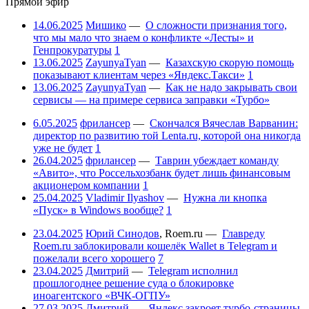
Прямой эфир
14.06.2025
Мишико
—
О сложности признания того,
что мы мало что знаем о конфликте «Лесты» и
Генпрокуратуры
1
13.06.2025
ZayunyaTyan
—
Казахскую скорую помощь
показывают клиентам через «Яндекс.Такси»
1
13.06.2025
ZayunyaTyan
—
Как не надо закрывать свои
сервисы — на примере сервиса заправки «Турбо»
6.05.2025
фрилансер
—
Скончался Вячеслав Варванин:
директор по развитию той Lenta.ru, которой она никогда
уже не будет
1
26.04.2025
фрилансер
—
Таврин убеждает команду
«Авито», что Россельхозбанк будет лишь финансовым
акционером компании
1
25.04.2025
Vladimir Ilyashov
—
Нужна ли кнопка
«Пуск» в Windows вообще?
1
23.04.2025
Юрий Синодов
,
Roem.ru
—
Главреду
Roem.ru заблокировали кошелёк Wallet в Telegram и
пожелали всего хорошего
7
23.04.2025
Дмитрий
—
Telegram исполнил
прошлогоднее решение суда о блокировке
иноагентского «ВЧК-ОГПУ»
27.03.2025
Дмитрий
—
Яндекс закроет турбо-страницы