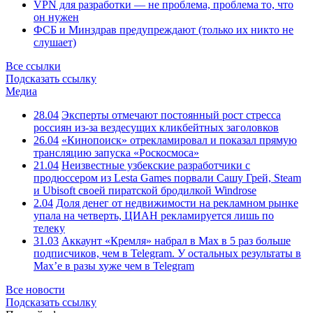
VPN для разработки — не проблема, проблема то, что
он нужен
ФСБ и Минздрав предупреждают (только их никто не
слушает)
Все ссылки
Подсказать ссылку
Медиа
28.04
Эксперты отмечают постоянный рост стресса
россиян из-за вездесущих кликбейтных заголовков
26.04
«Кинопоиск» отрекламировал и показал прямую
трансляцию запуска «Роскосмоса»
21.04
Неизвестные узбекские разработчики с
продюссером из Lesta Games порвали Сашу Грей, Steam
и Ubisoft своей пиратской бродилкой Windrose
2.04
Доля денег от недвижимости на рекламном рынке
упала на четверть, ЦИАН рекламируется лишь по
телеку
31.03
Аккаунт «Кремля» набрал в Max в 5 раз больше
подписчиков, чем в Telegram. У остальных результаты в
Max’е в разы хуже чем в Telegram
Все новости
Подсказать ссылку