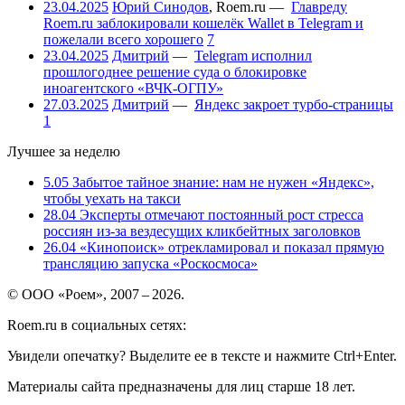
23.04.2025
Юрий Синодов
,
Roem.ru
—
Главреду
Roem.ru заблокировали кошелёк Wallet в Telegram и
пожелали всего хорошего
7
23.04.2025
Дмитрий
—
Telegram исполнил
прошлогоднее решение суда о блокировке
иноагентского «ВЧК-ОГПУ»
27.03.2025
Дмитрий
—
Яндекс закроет турбо-страницы
1
Лучшее за неделю
5.05
Забытое тайное знание: нам не нужен «Яндекс»,
чтобы уехать на такси
28.04
Эксперты отмечают постоянный рост стресса
россиян из-за вездесущих кликбейтных заголовков
26.04
«Кинопоиск» отрекламировал и показал прямую
трансляцию запуска «Роскосмоса»
© ООО «Роем», 2007 – 2026.
Roem.ru в социальных сетях:
Увидели опечатку? Выделите ее в тексте и нажмите Ctrl+Enter.
Материалы сайта предназначены для лиц старше 18 лет.