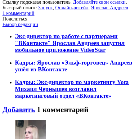
Ссылку подсказал пользователь.
Добавляйте свои ссылки
.
Быстрый поиск:
Запуск
,
Онлайн-ритейл
,
Ярослав Андреев
.
1
комментарий
Поделиться
Выбор редакции
Экс-директор по работе с партнерами
"ВКонтакте" Ярослав Андреев запустил
мобильное приложение VideoStar
Кадры: Ярослав «Эльф-торговец» Андреев
ушёл из ВКонтакте
Кадры: Экс-директор по маркетингу Yota
Михаил Чернышев возглавил
маркетинговый отдел «ВКонтакте»
Добавить
1
комментарий