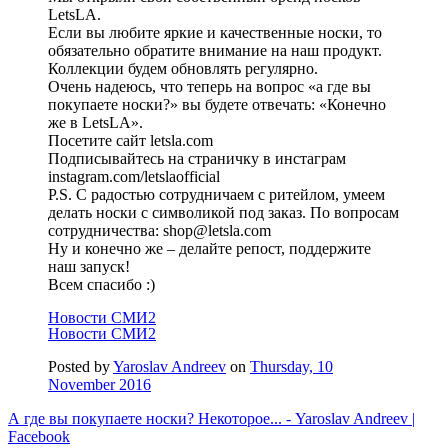
LetsLA.
Если вы любите яркие и качественные носки, то
обязательно обратите внимание на наш продукт.
Коллекции будем обновлять регулярно.
Очень надеюсь, что теперь на вопрос «а где вы
покупаете носки?» вы будете отвечать: «Конечно
же в LetsLA».
Посетите сайт letsla.com
Подписывайтесь на страничку в инстаграм
instagram.com/letslaofficial
P.S. С радостью сотрудничаем с ритейлом, умеем
делать носки с символикой под заказ. По вопросам
сотрудничества: shop@letsla.com
Ну и конечно же – делайте репост, поддержите
наш запуск!
Всем спасибо :)
Новости СМИ2
Новости СМИ2
Posted by
Yaroslav Andreev
on
Thursday, 10
November 2016
А где вы покупаете носки? Некоторое... - Yaroslav Andreev |
Facebook