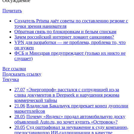
Обсуждаемое
Почитать
Создатель Prisma даёт советы по составлению резюме с
точки зрения нанимателя
Обратная связь по блокировкам и белым спискам
Зачем российский интернет ломают санкциями?
VPN для разработки — не проблема, проблема то, что
он нужен
ФСБ и Минздрав предупреждают (только их никто не
слушает)
Все ссылки
Подсказать ссылку
Текучка
27.07
«Энергопроф» расстался с сотрудницей из-за
слива документов в Deepseek и нарушения режима
коммерческой тайны
21.06
Владислав Бакальчук предрекает конец дуополии
маркетплейсов
28.05
Почему «Яндекс» продал автомобильную доску
объявлений Auto.ru, но хочет купить «Островок»?
20.05
Суд оштрафовал за неуважение к суду компанию,
предоставившую ИИ-галлюцинации в качестве