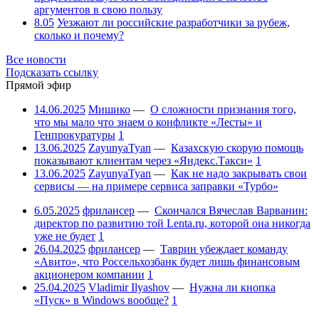
аргументов в свою пользу
8.05
Уезжают ли российские разработчики за рубеж,
сколько и почему?
Все новости
Подсказать ссылку
Прямой эфир
14.06.2025
Мишико
—
О сложности признания того,
что мы мало что знаем о конфликте «Лесты» и
Генпрокуратуры
1
13.06.2025
ZayunyaTyan
—
Казахскую скорую помощь
показывают клиентам через «Яндекс.Такси»
1
13.06.2025
ZayunyaTyan
—
Как не надо закрывать свои
сервисы — на примере сервиса заправки «Турбо»
6.05.2025
фрилансер
—
Скончался Вячеслав Варванин:
директор по развитию той Lenta.ru, которой она никогда
уже не будет
1
26.04.2025
фрилансер
—
Таврин убеждает команду
«Авито», что Россельхозбанк будет лишь финансовым
акционером компании
1
25.04.2025
Vladimir Ilyashov
—
Нужна ли кнопка
«Пуск» в Windows вообще?
1