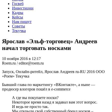
Госвеб
Инвестиции
Кадры
Кейсы
Нам пишут
Советы
Текучка
Ярослав «Эльф-торговец» Андреев
начал торговать носками
10 ноября 2016 в 12:17
Roem.ru / editor@roem.ru
Запуск, Онлайн-ритейл, Ярослав Андреев
ru-RU
2016
ООО
«Роем»
Текучка
Бывший глава по маркетингу «ВКонтакте», а ныне —
продюсер влогеров пошёл в e-commerce
А где вы покупаете носки?
Некоторое время назад я задавал вам этот вопрос.
И ведь не просто так.
Мы открыли свой собственный бренд носков –