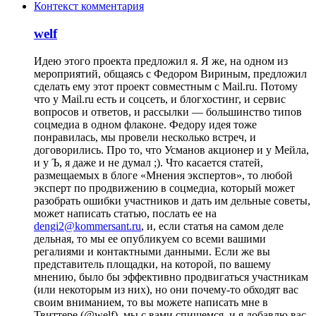
Контекст комментария
welf
Идею этого проекта предложил я. Я же, на одном из
мероприятий, общаясь с Федором Вириным, предложил
сделать ему этот проект совместным с Mail.ru. Потому
что у Mail.ru есть и соцсеть, и блогхостинг, и сервис
вопросов и ответов, и рассылки — большинство типов
соцмедиа в одном флаконе. Федору идея тоже
понравилась, мы провели несколько встреч, и
договорились. Про то, что Усманов акционер и у Мейла,
и у Ъ, я даже и не думал ;). Что касается статей,
размещаемых в блоге «Мнения экспертов», то любой
эксперт по продвижению в соцмедиа, который может
разобрать ошибки участников и дать им дельные советы,
может написать статью, послать ее на
dengi2@kommersant.ru
, и, если статья на самом деле
дельная, то мы ее опубликуем со всеми вашими
регалиями и контактными данными. Если же вы
представитель площадки, на которой, по вашему
мнению, было бы эффективно продвигаться участникам
(или некоторым из них), но они почему-то обходят вас
своим вниманием, то вы можете написать мне в
Твиттере (@welf), мы с вами спишемся, и я добавлю вас