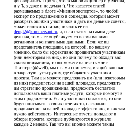
договорились. Про то, что Усманов акционер и у Мейла,
и у Ъ, я даже и не думал ;). Что касается статей,
размещаемых в блоге «Мнения экспертов», то любой
эксперт по продвижению в соцмедиа, который может
разобрать ошибки участников и дать им дельные советы,
может написать статью, послать ее на
dengi2@kommersant.ru
, и, если статья на самом деле
дельная, то мы ее опубликуем со всеми вашими
регалиями и контактными данными. Если же вы
представитель площадки, на которой, по вашему
мнению, было бы эффективно продвигаться участникам
(или некоторым из них), но они почему-то обходят вас
своим вниманием, то вы можете написать мне в
Твиттере (@welf), мы с вами спишемся, и я добавлю вас
в закрытую гугл-группу, где общаются участники
проекта. Там вы можете предложить им (или некоторым
из них) продвигаться на вашей площадке, предложить
им стратегию продвижения, предложить бесплатно
использовать ваши платные услуги, которые помогут в
этом продвижении. Если участники согласятся, то они
будут описывать в своих отчетах то, насколько
продвижение на вашей площадке эффективно, и как там
нужно действовать. Интересные отчеты попадают в
обзоры проекта, которые публикуются в журнале
каждые 2 недели. Так что вы вполне можете таким