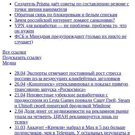
Создатель Prisma даёт советы по составлению резюме с
точки зрения нанимателя
Обратная связь по блокировкам и белым спискам
Зачем российский интернет ломают санкциями?
VPN для разработки — не проблема, проблема то, что
он нужен
ФСБ и Минздрав предупреждают (только их никто не
слушает)
Все ссылки
Подсказать ссылку
Медиа
28.04
Эксперты отмечают постоянный рост стресса
россиян из-за вездесущих кликбейтных заголовков
26.04
«Кинопоиск» отрекламировал и показал прямую
трансляцию запуска «Роскосмоса»
21.04
Неизвестные узбекские разработчики с
продюссером из Lesta Games порвали Сашу Грей, Steam
и Ubisoft своей пиратской бродилкой Windrose
2.04
Доля денег от недвижимости на рекламном рынке
упала на четверть, ЦИАН рекламируется лишь по
телеку
31.03
Аккаунт «Кремля» набрал в Max в 5 раз больше
подписчиков, чем в Telegram. У остальных результаты в