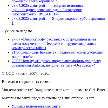
пожелали всего хорошего
7
23.04.2025
Дмитрий
—
Telegram исполнил
прошлогоднее решение суда о блокировке
иноагентского «ВЧК-ОГПУ»
27.03.2025
Дмитрий
—
Яндекс закроет турбо-страницы
1
Лучшее за неделю
27.07
«Энергопроф» расстался с сотрудницей из-за
слива документов в Deepseek и нарушения режима
коммерческой тайны
21.06
Владислав Бакальчук предрекает конец дуополии
маркетплейсов
28.05
Почему «Яндекс» продал автомобильную доску
объявлений Auto.ru, но хочет купить «Островок»?
© ООО «Роем», 2007 – 2026.
Roem.ru в социальных сетях:
Увидели опечатку? Выделите ее в тексте и нажмите Ctrl+Enter.
Материалы сайта предназначены для лиц старше 18 лет.
Условия использования сайта