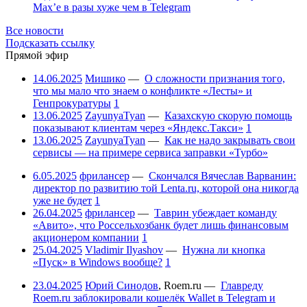
Max’е в разы хуже чем в Telegram
Все новости
Подсказать ссылку
Прямой эфир
14.06.2025
Мишико
—
О сложности признания того,
что мы мало что знаем о конфликте «Лесты» и
Генпрокуратуры
1
13.06.2025
ZayunyaTyan
—
Казахскую скорую помощь
показывают клиентам через «Яндекс.Такси»
1
13.06.2025
ZayunyaTyan
—
Как не надо закрывать свои
сервисы — на примере сервиса заправки «Турбо»
6.05.2025
фрилансер
—
Скончался Вячеслав Варванин:
директор по развитию той Lenta.ru, которой она никогда
уже не будет
1
26.04.2025
фрилансер
—
Таврин убеждает команду
«Авито», что Россельхозбанк будет лишь финансовым
акционером компании
1
25.04.2025
Vladimir Ilyashov
—
Нужна ли кнопка
«Пуск» в Windows вообще?
1
23.04.2025
Юрий Синодов
,
Roem.ru
—
Главреду
Roem.ru заблокировали кошелёк Wallet в Telegram и