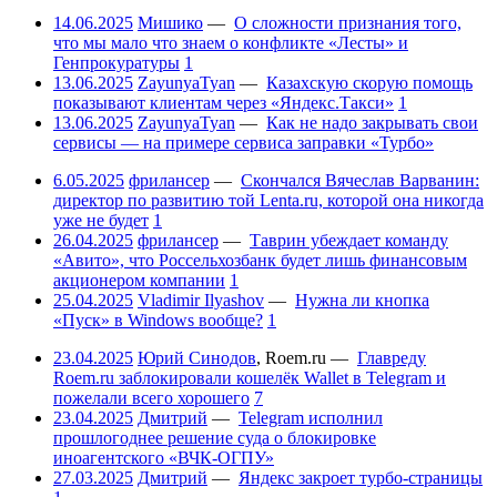
14.06.2025
Мишико
—
О сложности признания того,
что мы мало что знаем о конфликте «Лесты» и
Генпрокуратуры
1
13.06.2025
ZayunyaTyan
—
Казахскую скорую помощь
показывают клиентам через «Яндекс.Такси»
1
13.06.2025
ZayunyaTyan
—
Как не надо закрывать свои
сервисы — на примере сервиса заправки «Турбо»
6.05.2025
фрилансер
—
Скончался Вячеслав Варванин:
директор по развитию той Lenta.ru, которой она никогда
уже не будет
1
26.04.2025
фрилансер
—
Таврин убеждает команду
«Авито», что Россельхозбанк будет лишь финансовым
акционером компании
1
25.04.2025
Vladimir Ilyashov
—
Нужна ли кнопка
«Пуск» в Windows вообще?
1
23.04.2025
Юрий Синодов
,
Roem.ru
—
Главреду
Roem.ru заблокировали кошелёк Wallet в Telegram и
пожелали всего хорошего
7
23.04.2025
Дмитрий
—
Telegram исполнил
прошлогоднее решение суда о блокировке
иноагентского «ВЧК-ОГПУ»
27.03.2025
Дмитрий
—
Яндекс закроет турбо-страницы