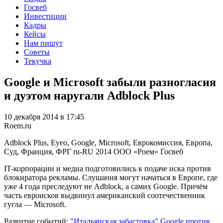
Госвеб
Инвестиции
Кадры
Кейсы
Нам пишут
Советы
Текучка
Google и Microsoft забыли разногласия
и дуэтом наругали Adblock Plus
10 декабря 2014 в 17:45
Roem.ru
Adblock Plus, Eyeo, Google, Microsoft, Еврокомиссия, Европа,
Суд, Франция, ФРГ
ru-RU
2014
ООО «Роем»
Госвеб
IT-корпорации и медиа подготовились к подаче иска против
блокиратора рекламы. Слушания могут начаться в Европе, где
уже 4 года преследуют не Adblock, а самих Google. Причём
часть евроисков выдвинул американский соотечественник
гугла — Microsoft.
Развитие событий:
"Итальянская забастовка" Google против