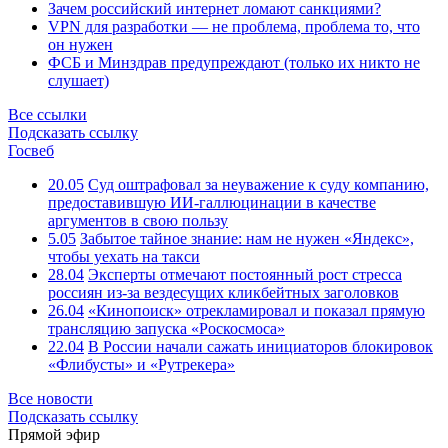
Зачем российский интернет ломают санкциями?
VPN для разработки — не проблема, проблема то, что
он нужен
ФСБ и Минздрав предупреждают (только их никто не
слушает)
Все ссылки
Подсказать ссылку
Госвеб
20.05
Суд оштрафовал за неуважение к суду компанию,
предоставившую ИИ-галлюцинации в качестве
аргументов в свою пользу
5.05
Забытое тайное знание: нам не нужен «Яндекс»,
чтобы уехать на такси
28.04
Эксперты отмечают постоянный рост стресса
россиян из-за вездесущих кликбейтных заголовков
26.04
«Кинопоиск» отрекламировал и показал прямую
трансляцию запуска «Роскосмоса»
22.04
В России начали сажать инициаторов блокировок
«Флибусты» и «Рутрекера»
Все новости
Подсказать ссылку
Прямой эфир