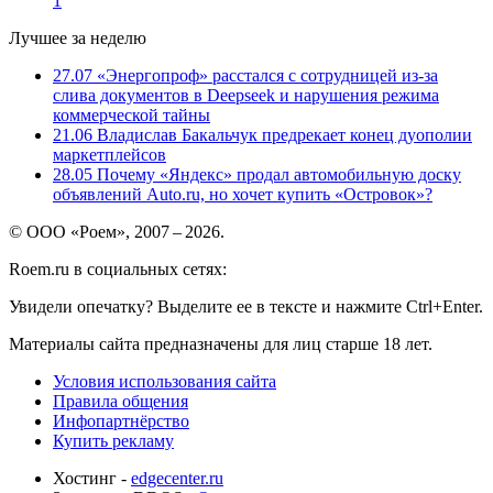
1
Лучшее за неделю
27.07
«Энергопроф» расстался с сотрудницей из-за
слива документов в Deepseek и нарушения режима
коммерческой тайны
21.06
Владислав Бакальчук предрекает конец дуополии
маркетплейсов
28.05
Почему «Яндекс» продал автомобильную доску
объявлений Auto.ru, но хочет купить «Островок»?
© ООО «Роем», 2007 – 2026.
Roem.ru в социальных сетях:
Увидели опечатку? Выделите ее в тексте и нажмите Ctrl+Enter.
Материалы сайта предназначены для лиц старше 18 лет.
Условия использования сайта
Правила общения
Инфопартнёрство
Купить рекламу
Хостинг -
edgecenter.ru