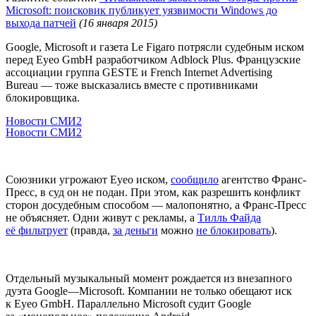
Microsoft: поисковик публикует уязвимости Windows до
выхода патчей
(16 января 2015)
Google, Microsoft и газета Le Figaro потрясли судебным иском
перед Eyeo GmbH разработчиком Adblock Plus. Французские
ассоциации группа GESTE и French Internet Advertising
Bureau — тоже высказались вместе с противниками
блокировщика.
Новости СМИ2
Новости СМИ2
Союзники угрожают Eyeo иском,
сообщило
агентство Франс-
Пресс, в суд он не подан. При этом, как разрешить конфликт
сторон досудебным способом — малопонятно, а Франс-Пресс
не объясняет. Одни живут с рекламы, а
Тилль Файда
её фильтрует
(правда,
за деньги
можно
не блокировать
).
Отдельный музыкальный момент рождается из внезапного
дуэта Google—Microsoft. Компании не только обещают иск
к Eyeo GmbH. Параллельно Microsoft судит Google