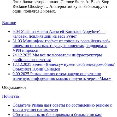
Этих блокираторов полон Chrome Store. AdBlock Stop
Reclame Ghostery … Альтернатив куча. Заблокируют
один, появятся 3 новых.
Важное
9.04
Ушёл из жизни Алексей Копылов (copylove) —
человек, повлиявший на весь Рунет
31.03
Минцифры требует от топовых российских веб-
проектов не оказывать услуги клиентам, сидящим за
VPN и прокси
24.12.2025
Мы все пользователи инфраструктуры
двойного назначения
12.12.2025
Зачем «Яндексу» нужен свой электромобиль?
Объясняет Юрий Синодов
9.09.2025
Размышления о том, какую оперативно
значимую информацию можно получить через «Макс»
Обсуждаемое
Почитать
Создатель Prisma даёт советы по составлению резюме с
точки зрения нанимателя
Обратная связь по блокировкам и белым спискам