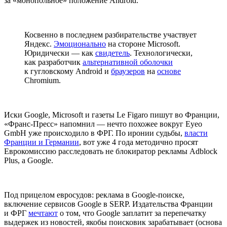
за «монопольное» положение Android.
Косвенно в последнем разбирательстве участвует
Яндекс.
Эмоционально
на стороне Microsoft.
Юридически — как
свидетель
. Технологически,
как разработчик
альтернативной оболочки
к гугловскому Android и
браузеров
на
основе
Chromium.
Иски Google, Microsoft и газеты Le Figaro пишут во Франции,
«Франс-Пресс» напомнил — нечто похожее вокруг Eyeo
GmbH уже происходило в ФРГ. По иронии судьбы,
власти
Франции и Германии
, вот уже 4 года методично просят
Еврокомиссию расследовать не блокиратор рекламы Adblock
Plus, а Google.
Под прицелом евросудов: реклама в Google-поиске,
включение сервисов Google в SERP. Издательства Франции
и ФРГ
мечтают
о том, что Google заплатит за перепечатку
выдержек из новостей, якобы поисковик зарабатывает (основа