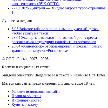
иноагентского «ВЧК-ОГПУ»
27.03.2025
Дмитрий
—
Яндекс закроет турбо-страницы
1
Лучшее за неделю
5.05
Забытое тайное знание: нам не нужен «Яндекс»,
чтобы уехать на такси
28.04
Эксперты отмечают постоянный рост стресса
россиян из-за вездесущих кликбейтных заголовков
26.04
«Кинопоиск» отрекламировал и показал прямую
трансляцию запуска «Роскосмоса»
© ООО «Роем», 2007 – 2026.
Roem.ru в социальных сетях:
Увидели опечатку? Выделите ее в тексте и нажмите Ctrl+Enter.
Материалы сайта предназначены для лиц старше 18 лет.
Условия использования сайта
Правила общения
Инфопартнёрство
Купить рекламу