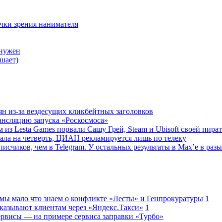
очки зрения нанимателя
 нужен
шает)
ян из-за вездесущих кликбейтных заголовков
ансляцию запуска «Роскосмоса»
 из Lesta Games порвали Сашу Грей, Steam и Ubisoft своей пира
ала на четверть, ЦИАН рекламируется лишь по телеку
исчиков, чем в Telegram. У остальных результаты в Max’е в разы
 мы мало что знаем о конфликте «Лесты» и Генпрокуратуры
1
казывают клиентам через «Яндекс.Такси»
1
сервисы — на примере сервиса заправки «Турбо»