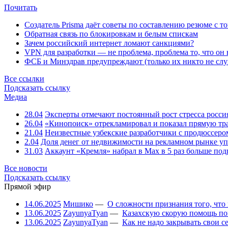
Почитать
Создатель Prisma даёт советы по составлению резюме с т
Обратная связь по блокировкам и белым спискам
Зачем российский интернет ломают санкциями?
VPN для разработки — не проблема, проблема то, что он
ФСБ и Минздрав предупреждают (только их никто не слу
Все ссылки
Подсказать ссылку
Медиа
28.04
Эксперты отмечают постоянный рост стресса росси
26.04
«Кинопоиск» отрекламировал и показал прямую тр
21.04
Неизвестные узбекские разработчики с продюссером
2.04
Доля денег от недвижимости на рекламном рынке уп
31.03
Аккаунт «Кремля» набрал в Max в 5 раз больше подп
Все новости
Подсказать ссылку
Прямой эфир
14.06.2025
Мишико
—
О сложности признания того, что
13.06.2025
ZayunyaTyan
—
Казахскую скорую помощь по
13.06.2025
ZayunyaTyan
—
Как не надо закрывать свои 