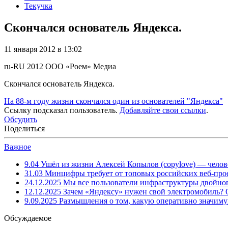
Текучка
Скончался основатель Яндекса.
11 января 2012 в 13:02
ru-RU
2012
ООО «Роем»
Медиа
Скончался основатель Яндекса.
На 88-м году жизни скончался один из основателей "Яндекса"
Ссылку подсказал пользователь.
Добавляйте свои ссылки
.
Обсудить
Поделиться
Важное
9.04
Ушёл из жизни Алексей Копылов (copylove) — челов
31.03
Минцифры требует от топовых российских веб-прое
24.12.2025
Мы все пользователи инфраструктуры двойног
12.12.2025
Зачем «Яндексу» нужен свой электромобиль?
9.09.2025
Размышления о том, какую оперативно значим
Обсуждаемое