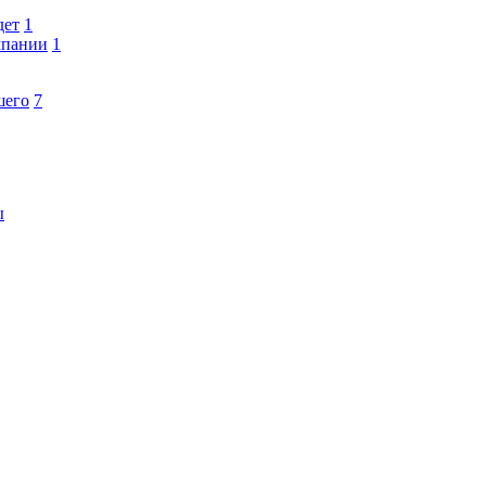
дет
1
мпании
1
шего
7
ы