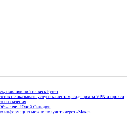
ек, повлиявший на весь Рунет
ктов не оказывать услуги клиентам, сидящим за VPN и прокси
о назначения
 Объясняет Юрий Синодов
ую информацию можно получить через «Макс»