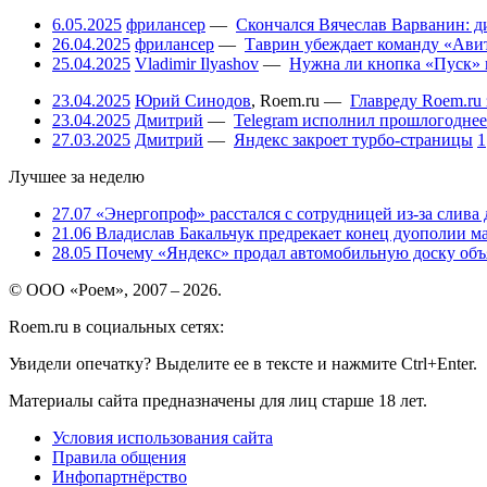
6.05.2025
фрилансер
—
Скончался Вячеслав Варванин: ди
26.04.2025
фрилансер
—
Таврин убеждает команду «Авит
25.04.2025
Vladimir Ilyashov
—
Нужна ли кнопка «Пуск» 
23.04.2025
Юрий Синодов
,
Roem.ru
—
Главреду Roem.ru 
23.04.2025
Дмитрий
—
Telegram исполнил прошлогоднее
27.03.2025
Дмитрий
—
Яндекс закроет турбо-страницы
1
Лучшее за неделю
27.07
«Энергопроф» расстался с сотрудницей из-за слива
21.06
Владислав Бакальчук предрекает конец дуополии м
28.05
Почему «Яндекс» продал автомобильную доску объя
© ООО «Роем», 2007 – 2026.
Roem.ru в социальных сетях:
Увидели опечатку? Выделите ее в тексте и нажмите Ctrl+Enter.
Материалы сайта предназначены для лиц старше 18 лет.
Условия использования сайта
Правила общения
Инфопартнёрство