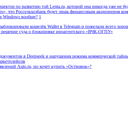
ректор по развитию той Lenta.ru, которой она никогда уже не бу
о», что Россельхозбанк будет лишь финансовым акционером ко
в Windows вообще?
1
заблокировали кошелёк Wallet в Telegram и пожелали всего хоро
 решение суда о блокировке иноагентского «ВЧК-ОГПУ»
 документов в Deepseek и нарушения режима коммерческой тайн
аркетплейсов
влений Auto.ru, но хочет купить «Островок»?