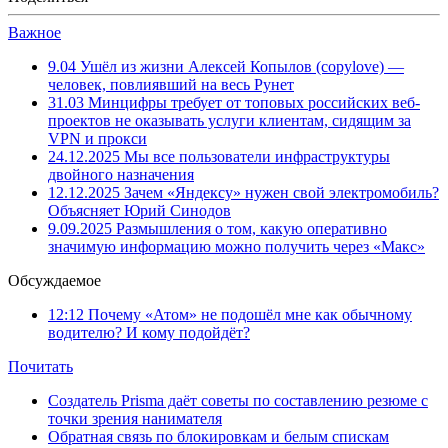
Важное
9.04
Ушёл из жизни Алексей Копылов (copylove) —
человек, повлиявший на весь Рунет
31.03
Минцифры требует от топовых российских веб-
проектов не оказывать услуги клиентам, сидящим за
VPN и прокси
24.12.2025
Мы все пользователи инфраструктуры
двойного назначения
12.12.2025
Зачем «Яндексу» нужен свой электромобиль?
Объясняет Юрий Синодов
9.09.2025
Размышления о том, какую оперативно
значимую информацию можно получить через «Макс»
Обсуждаемое
12:12
Почему «Атом» не подошёл мне как обычному
водителю? И кому подойдёт?
Почитать
Создатель Prisma даёт советы по составлению резюме с
точки зрения нанимателя
Обратная связь по блокировкам и белым спискам