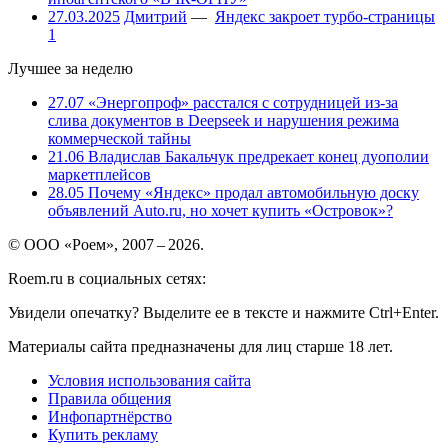
27.03.2025
Дмитрий
—
Яндекс закроет турбо-страницы
1
Лучшее за неделю
27.07
«Энергопроф» расстался с сотрудницей из-за
слива документов в Deepseek и нарушения режима
коммерческой тайны
21.06
Владислав Бакальчук предрекает конец дуополии
маркетплейсов
28.05
Почему «Яндекс» продал автомобильную доску
объявлений Auto.ru, но хочет купить «Островок»?
© ООО «Роем», 2007 – 2026.
Roem.ru в социальных сетях:
Увидели опечатку? Выделите ее в тексте и нажмите Ctrl+Enter.
Материалы сайта предназначены для лиц старше 18 лет.
Условия использования сайта
Правила общения
Инфопартнёрство
Купить рекламу