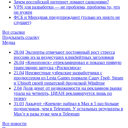
Зачем российский интернет ломают санкциями?
VPN для разработки — не проблема, проблема то, что
он нужен
ФСБ и Минздрав предупреждают (только их никто не
слушает)
Все ссылки
Подсказать ссылку
Медиа
28.04
Эксперты отмечают постоянный рост стресса
россиян из-за вездесущих кликбейтных заголовков
26.04
«Кинопоиск» отрекламировал и показал прямую
трансляцию запуска «Роскосмоса»
21.04
Неизвестные узбекские разработчики с
продюссером из Lesta Games порвали Сашу Грей, Steam
и Ubisoft своей пиратской бродилкой Windrose
2.04
Доля денег от недвижимости на рекламном рынке
упала на четверть, ЦИАН рекламируется лишь по
телеку
31.03
Аккаунт «Кремля» набрал в Max в 5 раз больше
подписчиков, чем в Telegram. У остальных результаты в
Max’е в разы хуже чем в Telegram
Все новости