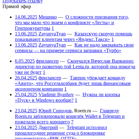
Подсказать ссылку
Прямой эфир
14.06.2025
Мишико
—
О сложности признания того,
что мы мало что знаем о конфликте «Лесты» и
Генпрокуратуры
1
13.06.2025
ZayunyaTyan
—
Казахскую скорую помощь
показывают клиентам через «Яндекс.Такси»
1
13.06.2025
ZayunyaTyan
—
Как не надо закрывать свои
сервисы — на примере сервиса заправки «Турбо»
6.05.2025
фрилансер
—
Скончался Вячеслав Варванин:
директор по развитию той Lenta.ru, которой она никогда
уже не будет
1
26.04.2025
фрилансер
—
Таврин убеждает команду
«Авито», что Россельхозбанк будет лишь финансовым
акционером компании
1
25.04.2025
Vladimir Ilyashov
—
Нужна ли кнопка
«Пуск» в Windows вообще?
1
23.04.2025
Юрий Синодов
,
Roem.ru
—
Главреду
Roem.ru заблокировали кошелёк Wallet в Telegram и
пожелали всего хорошего
7
23.04.2025
Дмитрий
—
Telegram исполнил
прошлогоднее решение суда о блокировке
иноагентского «ВЧК-ОГПУ»