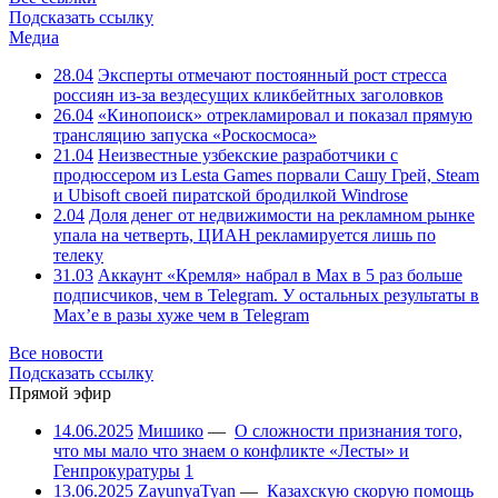
Подсказать ссылку
Медиа
28.04
Эксперты отмечают постоянный рост стресса
россиян из-за вездесущих кликбейтных заголовков
26.04
«Кинопоиск» отрекламировал и показал прямую
трансляцию запуска «Роскосмоса»
21.04
Неизвестные узбекские разработчики с
продюссером из Lesta Games порвали Сашу Грей, Steam
и Ubisoft своей пиратской бродилкой Windrose
2.04
Доля денег от недвижимости на рекламном рынке
упала на четверть, ЦИАН рекламируется лишь по
телеку
31.03
Аккаунт «Кремля» набрал в Max в 5 раз больше
подписчиков, чем в Telegram. У остальных результаты в
Max’е в разы хуже чем в Telegram
Все новости
Подсказать ссылку
Прямой эфир
14.06.2025
Мишико
—
О сложности признания того,
что мы мало что знаем о конфликте «Лесты» и
Генпрокуратуры
1
13.06.2025
ZayunyaTyan
—
Казахскую скорую помощь