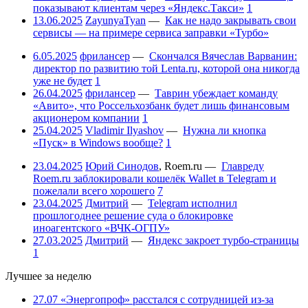
показывают клиентам через «Яндекс.Такси»
1
13.06.2025
ZayunyaTyan
—
Как не надо закрывать свои
сервисы — на примере сервиса заправки «Турбо»
6.05.2025
фрилансер
—
Скончался Вячеслав Варванин:
директор по развитию той Lenta.ru, которой она никогда
уже не будет
1
26.04.2025
фрилансер
—
Таврин убеждает команду
«Авито», что Россельхозбанк будет лишь финансовым
акционером компании
1
25.04.2025
Vladimir Ilyashov
—
Нужна ли кнопка
«Пуск» в Windows вообще?
1
23.04.2025
Юрий Синодов
,
Roem.ru
—
Главреду
Roem.ru заблокировали кошелёк Wallet в Telegram и
пожелали всего хорошего
7
23.04.2025
Дмитрий
—
Telegram исполнил
прошлогоднее решение суда о блокировке
иноагентского «ВЧК-ОГПУ»
27.03.2025
Дмитрий
—
Яндекс закроет турбо-страницы
1
Лучшее за неделю
27.07
«Энергопроф» расстался с сотрудницей из-за