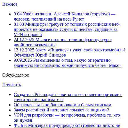
Важное
9.04
Ушёл из жизни Алексей Копылов (copylove) —
человек, повлиявший на весь Рунет
31.03
Минцифры требует от топовых российских веб-
проектов не оказывать услуги клиентам, сидящим за
VPN и прокси
24.12.2025
Мы все пользователи инфраструктуры
двойного назначения
12.12.2025
Зачем «Яндексу» нужен свой электромобиль?
Объясняет Юрий Синодов
9.09.2025
Размышления о том, какую оперативно
значимую информацию можно получить через «Макс»
Обсуждаемое
Почитать
Создатель Prisma даёт советы по составлению резюме с
точки зрения нанимателя
Обратная связь по блокировкам и белым спискам
Зачем российский интернет ломают санкциями?
VPN для разработки — не проблема, проблема то, что
он нужен
ФСБ и Минздрав предупреждают (только их никто не