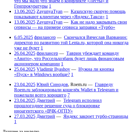
что мы мало что знаем о конфликте «Лесты» и
Генпрокуратуры
1
13.06.2025
ZayunyaTyan
—
Казахскую скорую помощь
показывают клиентам через «Яндекс.Такси»
1
13.06.2025
ZayunyaTyan
—
Как не надо закрывать свои
сервисы — на примере сервиса заправки «Турбо»
6.05.2025
фрилансер
—
Скончался Вячеслав Варванин:
директор по развитию той Lenta.ru, которой она никогда
уже не будет
1
26.04.2025
фрилансер
—
Таврин убеждает команду
«Авито», что Россельхозбанк будет лишь финансовым
акционером компании
1
25.04.2025
Vladimir Ilyashov
—
Нужна ли кнопка
«Пуск» в Windows вообще?
1
23.04.2025
Юрий Синодов
,
Roem.ru
—
Главреду
Roem.ru заблокировали кошелёк Wallet в Telegram и
пожелали всего хорошего
7
23.04.2025
Дмитрий
—
Telegram исполнил
прошлогоднее решение суда о блокировке
иноагентского «ВЧК-ОГПУ»
27.03.2025
Дмитрий
—
Яндекс закроет турбо-страницы
1
Лучшее за неделю