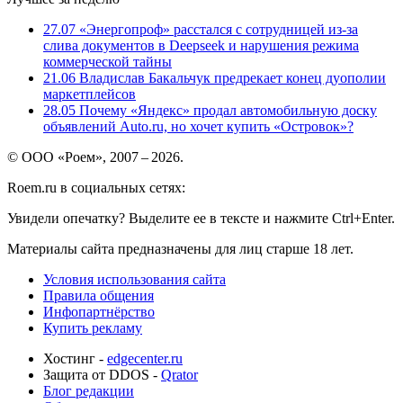
27.07
«Энергопроф» расстался с сотрудницей из-за
слива документов в Deepseek и нарушения режима
коммерческой тайны
21.06
Владислав Бакальчук предрекает конец дуополии
маркетплейсов
28.05
Почему «Яндекс» продал автомобильную доску
объявлений Auto.ru, но хочет купить «Островок»?
© ООО «Роем», 2007 – 2026.
Roem.ru в социальных сетях:
Увидели опечатку? Выделите ее в тексте и нажмите Ctrl+Enter.
Материалы сайта предназначены для лиц старше 18 лет.
Условия использования сайта
Правила общения
Инфопартнёрство
Купить рекламу
Хостинг -
edgecenter.ru
Защита от DDOS -
Qrator
Блог редакции