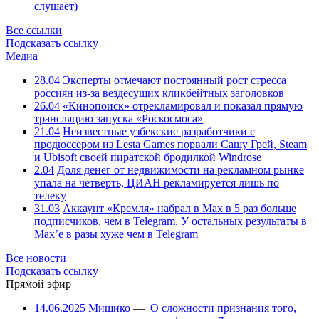
слушает)
Все ссылки
Подсказать ссылку
Медиа
28.04
Эксперты отмечают постоянный рост стресса
россиян из-за вездесущих кликбейтных заголовков
26.04
«Кинопоиск» отрекламировал и показал прямую
трансляцию запуска «Роскосмоса»
21.04
Неизвестные узбекские разработчики с
продюссером из Lesta Games порвали Сашу Грей, Steam
и Ubisoft своей пиратской бродилкой Windrose
2.04
Доля денег от недвижимости на рекламном рынке
упала на четверть, ЦИАН рекламируется лишь по
телеку
31.03
Аккаунт «Кремля» набрал в Max в 5 раз больше
подписчиков, чем в Telegram. У остальных результаты в
Max’е в разы хуже чем в Telegram
Все новости
Подсказать ссылку
Прямой эфир
14.06.2025
Мишико
—
О сложности признания того,