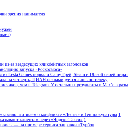
очки зрения нанимателя
 нужен
шает)
ян из-за вездесущих кликбейтных заголовков
ансляцию запуска «Роскосмоса»
 из Lesta Games порвали Сашу Грей, Steam и Ubisoft своей пира
ала на четверть, ЦИАН рекламируется лишь по телеку
исчиков, чем в Telegram. У остальных результаты в Max’е в разы
 мы мало что знаем о конфликте «Лесты» и Генпрокуратуры
1
казывают клиентам через «Яндекс.Такси»
1
сервисы — на примере сервиса заправки «Турбо»