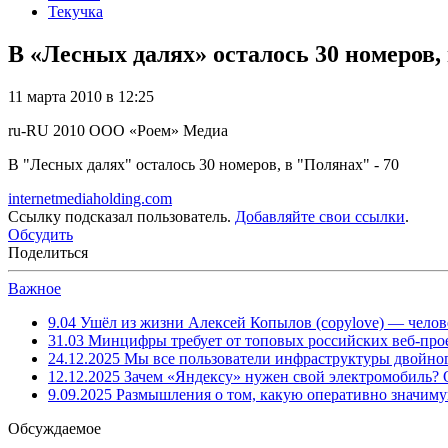
Текучка
В «Лесных далях» осталось 30 номеров,
11 марта 2010 в 12:25
ru-RU
2010
ООО «Роем»
Медиа
В "Лесных далях" осталось 30 номеров, в "Полянах" - 70
internetmediaholding.com
Ссылку подсказал пользователь.
Добавляйте свои ссылки
.
Обсудить
Поделиться
Важное
9.04
Ушёл из жизни Алексей Копылов (copylove) — челов
31.03
Минцифры требует от топовых российских веб-прое
24.12.2025
Мы все пользователи инфраструктуры двойног
12.12.2025
Зачем «Яндексу» нужен свой электромобиль?
9.09.2025
Размышления о том, какую оперативно значим
Обсуждаемое