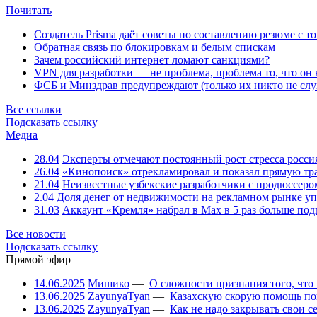
Почитать
Создатель Prisma даёт советы по составлению резюме с т
Обратная связь по блокировкам и белым спискам
Зачем российский интернет ломают санкциями?
VPN для разработки — не проблема, проблема то, что он
ФСБ и Минздрав предупреждают (только их никто не слу
Все ссылки
Подсказать ссылку
Медиа
28.04
Эксперты отмечают постоянный рост стресса росси
26.04
«Кинопоиск» отрекламировал и показал прямую тр
21.04
Неизвестные узбекские разработчики с продюссером
2.04
Доля денег от недвижимости на рекламном рынке уп
31.03
Аккаунт «Кремля» набрал в Max в 5 раз больше подп
Все новости
Подсказать ссылку
Прямой эфир
14.06.2025
Мишико
—
О сложности признания того, что
13.06.2025
ZayunyaTyan
—
Казахскую скорую помощь по
13.06.2025
ZayunyaTyan
—
Как не надо закрывать свои 