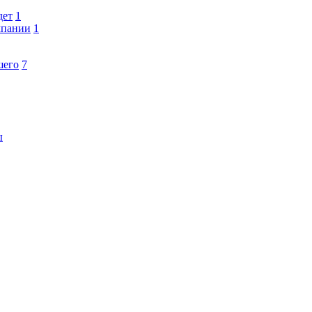
дет
1
мпании
1
шего
7
ы