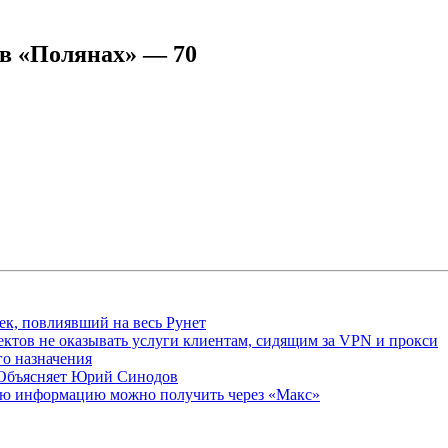
 в «Полянах» — 70
ек, повлиявший на весь Рунет
ктов не оказывать услуги клиентам, сидящим за VPN и прокси
о назначения
 Объясняет Юрий Синодов
ую информацию можно получить через «Макс»