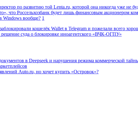
ректор по развитию той Lenta.ru, которой она никогда уже не бу
о», что Россельхозбанк будет лишь финансовым акционером ко
в Windows вообще?
1
заблокировали кошелёк Wallet в Telegram и пожелали всего хоро
 решение суда о блокировке иноагентского «ВЧК-ОГПУ»
 документов в Deepseek и нарушения режима коммерческой тайн
аркетплейсов
влений Auto.ru, но хочет купить «Островок»?