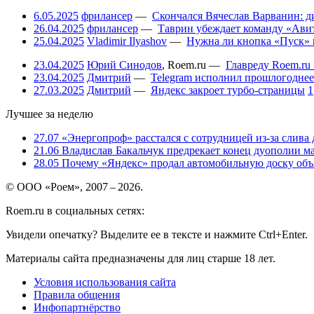
6.05.2025
фрилансер
—
Скончался Вячеслав Варванин: ди
26.04.2025
фрилансер
—
Таврин убеждает команду «Авит
25.04.2025
Vladimir Ilyashov
—
Нужна ли кнопка «Пуск» 
23.04.2025
Юрий Синодов
,
Roem.ru
—
Главреду Roem.ru 
23.04.2025
Дмитрий
—
Telegram исполнил прошлогоднее
27.03.2025
Дмитрий
—
Яндекс закроет турбо-страницы
1
Лучшее за неделю
27.07
«Энергопроф» расстался с сотрудницей из-за слива
21.06
Владислав Бакальчук предрекает конец дуополии м
28.05
Почему «Яндекс» продал автомобильную доску объя
© ООО «Роем», 2007 – 2026.
Roem.ru в социальных сетях:
Увидели опечатку? Выделите ее в тексте и нажмите Ctrl+Enter.
Материалы сайта предназначены для лиц старше 18 лет.
Условия использования сайта
Правила общения
Инфопартнёрство