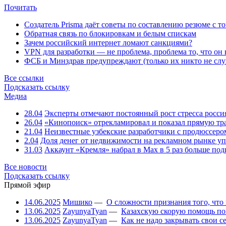
Почитать
Создатель Prisma даёт советы по составлению резюме с т
Обратная связь по блокировкам и белым спискам
Зачем российский интернет ломают санкциями?
VPN для разработки — не проблема, проблема то, что он
ФСБ и Минздрав предупреждают (только их никто не слу
Все ссылки
Подсказать ссылку
Медиа
28.04
Эксперты отмечают постоянный рост стресса росси
26.04
«Кинопоиск» отрекламировал и показал прямую тр
21.04
Неизвестные узбекские разработчики с продюссером
2.04
Доля денег от недвижимости на рекламном рынке уп
31.03
Аккаунт «Кремля» набрал в Max в 5 раз больше подп
Все новости
Подсказать ссылку
Прямой эфир
14.06.2025
Мишико
—
О сложности признания того, что
13.06.2025
ZayunyaTyan
—
Казахскую скорую помощь по
13.06.2025
ZayunyaTyan
—
Как не надо закрывать свои 