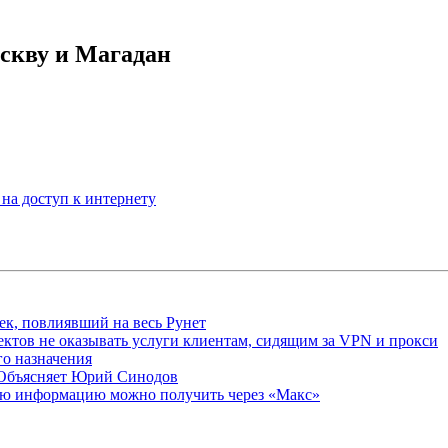
скву и Магадан
 на доступ к интернету
ек, повлиявший на весь Рунет
ктов не оказывать услуги клиентам, сидящим за VPN и прокси
о назначения
 Объясняет Юрий Синодов
ую информацию можно получить через «Макс»