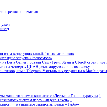
очки зрения нанимателя
 нужен
шает)
ян из-за вездесущих кликбейтных заголовков
ансляцию запуска «Роскосмоса»
 из Lesta Games порвали Сашу Грей, Steam и Ubisoft своей пира
ала на четверть, ЦИАН рекламируется лишь по телеку
исчиков, чем в Telegram. У остальных результаты в Max’е в разы
 мы мало что знаем о конфликте «Лесты» и Генпрокуратуры
1
казывают клиентам через «Яндекс.Такси»
1
сервисы — на примере сервиса заправки «Турбо»