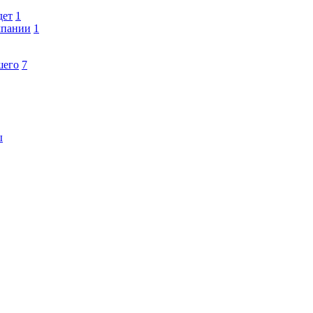
дет
1
мпании
1
шего
7
ы