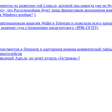
ректор по развитию той Lenta.ru, которой она никогда уже не бу
о», что Россельхозбанк будет лишь финансовым акционером ко
в Windows вообще?
1
заблокировали кошелёк Wallet в Telegram и пожелали всего хоро
 решение суда о блокировке иноагентского «ВЧК-ОГПУ»
 документов в Deepseek и нарушения режима коммерческой тайн
аркетплейсов
влений Auto.ru, но хочет купить «Островок»?