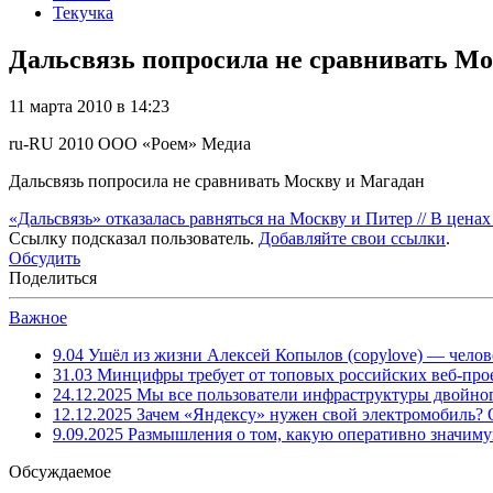
Текучка
Дальсвязь попросила не сравнивать Мо
11 марта 2010 в 14:23
ru-RU
2010
ООО «Роем»
Медиа
Дальсвязь попросила не сравнивать Москву и Магадан
«Дальсвязь» отказалась равняться на Москву и Питер // В ценах
Ссылку подсказал пользователь.
Добавляйте свои ссылки
.
Обсудить
Поделиться
Важное
9.04
Ушёл из жизни Алексей Копылов (copylove) — челов
31.03
Минцифры требует от топовых российских веб-прое
24.12.2025
Мы все пользователи инфраструктуры двойног
12.12.2025
Зачем «Яндексу» нужен свой электромобиль?
9.09.2025
Размышления о том, какую оперативно значим
Обсуждаемое