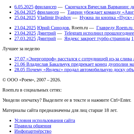
6.05.2025
фрилансер
—
Скончался Вячеслав Варванин: ди
26.04.2025
фрилансер
—
Таврин убеждает команду «Авит
25.04.2025
Vladimir Ilyashov
—
Нужна ли кнопка «Пуск» 
23.04.2025
Юрий Синодов
,
Roem.ru
—
Главреду Roem.ru 
23.04.2025
Дмитрий
—
Telegram исполнил прошлогоднее
27.03.2025
Дмитрий
—
Яндекс закроет турбо-страницы
1
Лучшее за неделю
27.07
«Энергопроф» расстался с сотрудницей из-за слива
21.06
Владислав Бакальчук предрекает конец дуополии м
28.05
Почему «Яндекс» продал автомобильную доску объя
© ООО «Роем», 2007 – 2026.
Roem.ru в социальных сетях:
Увидели опечатку? Выделите ее в тексте и нажмите Ctrl+Enter.
Материалы сайта предназначены для лиц старше 18 лет.
Условия использования сайта
Правила общения
Инфопартнёрство