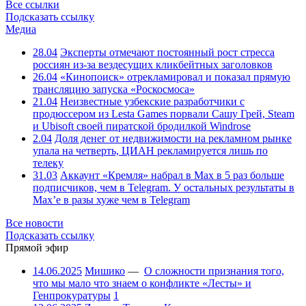
Все ссылки
Подсказать ссылку
Медиа
28.04
Эксперты отмечают постоянный рост стресса
россиян из-за вездесущих кликбейтных заголовков
26.04
«Кинопоиск» отрекламировал и показал прямую
трансляцию запуска «Роскосмоса»
21.04
Неизвестные узбекские разработчики с
продюссером из Lesta Games порвали Сашу Грей, Steam
и Ubisoft своей пиратской бродилкой Windrose
2.04
Доля денег от недвижимости на рекламном рынке
упала на четверть, ЦИАН рекламируется лишь по
телеку
31.03
Аккаунт «Кремля» набрал в Max в 5 раз больше
подписчиков, чем в Telegram. У остальных результаты в
Max’е в разы хуже чем в Telegram
Все новости
Подсказать ссылку
Прямой эфир
14.06.2025
Мишико
—
О сложности признания того,
что мы мало что знаем о конфликте «Лесты» и
Генпрокуратуры
1