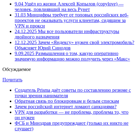
9.04
Ушёл из жизни Алексей Копылов (copylove) —
человек, повлиявший на весь Рунет
31.03
Минцифры требует от топовых российских веб-
проектов не оказывать услуги клиентам, сидящим за
VPN и прокси
24.12.2025
Мы все пользователи инфраструктуры
двойного назначения
12.12.2025
Зачем «Яндексу» нужен свой электромобиль?
Объясняет Юрий Синодов
9.09.2025
Размышления о том, какую оперативно
значимую информацию можно получить через «Макс»
Обсуждаемое
Почитать
Создатель Prisma даёт советы по составлению резюме с
точки зрения нанимателя
Обратная связь по блокировкам и белым спискам
Зачем российский интернет ломают санкциями?
VPN для разработки — не проблема, проблема то, что
он нужен
ФСБ и Минздрав предупреждают (только их никто не
слушает)