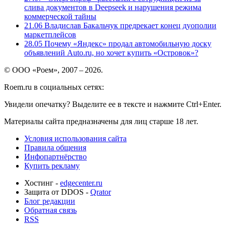
слива документов в Deepseek и нарушения режима
коммерческой тайны
21.06
Владислав Бакальчук предрекает конец дуополии
маркетплейсов
28.05
Почему «Яндекс» продал автомобильную доску
объявлений Auto.ru, но хочет купить «Островок»?
© ООО «Роем», 2007 – 2026.
Roem.ru в социальных сетях:
Увидели опечатку? Выделите ее в тексте и нажмите Ctrl+Enter.
Материалы сайта предназначены для лиц старше 18 лет.
Условия использования сайта
Правила общения
Инфопартнёрство
Купить рекламу
Хостинг -
edgecenter.ru
Защита от DDOS -
Qrator
Блог редакции
Обратная связь
RSS