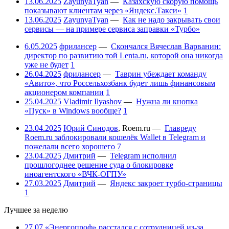
13.06.2025
ZayunyaTyan
—
Казахскую скорую помощь
показывают клиентам через «Яндекс.Такси»
1
13.06.2025
ZayunyaTyan
—
Как не надо закрывать свои
сервисы — на примере сервиса заправки «Турбо»
6.05.2025
фрилансер
—
Скончался Вячеслав Варванин:
директор по развитию той Lenta.ru, которой она никогда
уже не будет
1
26.04.2025
фрилансер
—
Таврин убеждает команду
«Авито», что Россельхозбанк будет лишь финансовым
акционером компании
1
25.04.2025
Vladimir Ilyashov
—
Нужна ли кнопка
«Пуск» в Windows вообще?
1
23.04.2025
Юрий Синодов
,
Roem.ru
—
Главреду
Roem.ru заблокировали кошелёк Wallet в Telegram и
пожелали всего хорошего
7
23.04.2025
Дмитрий
—
Telegram исполнил
прошлогоднее решение суда о блокировке
иноагентского «ВЧК-ОГПУ»
27.03.2025
Дмитрий
—
Яндекс закроет турбо-страницы
1
Лучшее за неделю
27.07
«Энергопроф» расстался с сотрудницей из-за