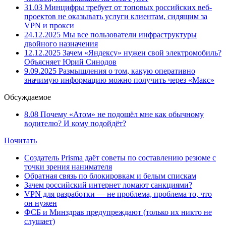
31.03
Минцифры требует от топовых российских веб-
проектов не оказывать услуги клиентам, сидящим за
VPN и прокси
24.12.2025
Мы все пользователи инфраструктуры
двойного назначения
12.12.2025
Зачем «Яндексу» нужен свой электромобиль?
Объясняет Юрий Синодов
9.09.2025
Размышления о том, какую оперативно
значимую информацию можно получить через «Макс»
Обсуждаемое
8.08
Почему «Атом» не подошёл мне как обычному
водителю? И кому подойдёт?
Почитать
Создатель Prisma даёт советы по составлению резюме с
точки зрения нанимателя
Обратная связь по блокировкам и белым спискам
Зачем российский интернет ломают санкциями?
VPN для разработки — не проблема, проблема то, что
он нужен
ФСБ и Минздрав предупреждают (только их никто не
слушает)