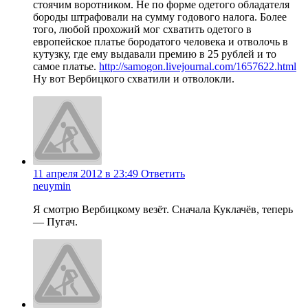
стоячим воротником. Не по форме одетого обладателя
бороды штрафовали на сумму годового налога. Более
того, любой прохожий мог схватить одетого в
европейское платье бородатого человека и отволочь в
кутузку, где ему выдавали премию в 25 рублей и то
самое платье.
http://samogon.livejournal.com/1657622.html
Ну вот Вербицкого схватили и отволокли.
11 апреля 2012 в 23:49
Ответить
neuymin
Я смотрю Вербицкому везёт. Сначала Куклачёв, теперь
— Пугач.