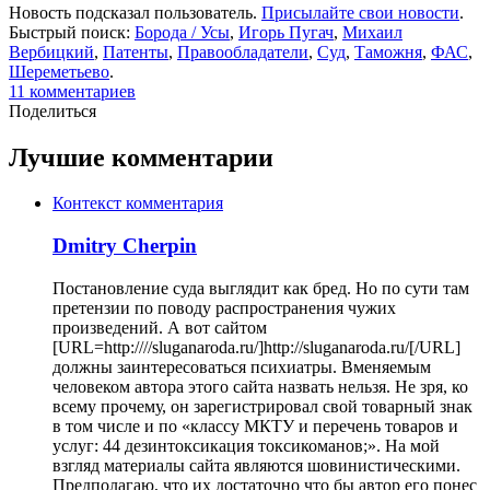
Новость подсказал пользователь.
Присылайте свои новости
.
Быстрый поиск:
Борода / Усы
,
Игорь Пугач
,
Михаил
Вербицкий
,
Патенты
,
Правообладатели
,
Суд
,
Таможня
,
ФАС
,
Шереметьево
.
11 комментариев
Поделиться
Лучшие комментарии
Контекст комментария
Dmitry Cherpin
Постановление суда выглядит как бред. Но по сути там
претензии по поводу распространения чужих
произведений. А вот сайтом
[URL=http:////sluganaroda.ru/]http://sluganaroda.ru/[/URL]
должны заинтересоваться психиатры. Вменяемым
человеком автора этого сайта назвать нельзя. Не зря, ко
всему прочему, он зарегистрировал свой товарный знак
в том числе и по «классу МКТУ и перечень товаров и
услуг: 44 дезинтоксикация токсикоманов;». На мой
взгляд материалы сайта являются шовинистическими.
Предполагаю, что их достаточно что бы автор его понес