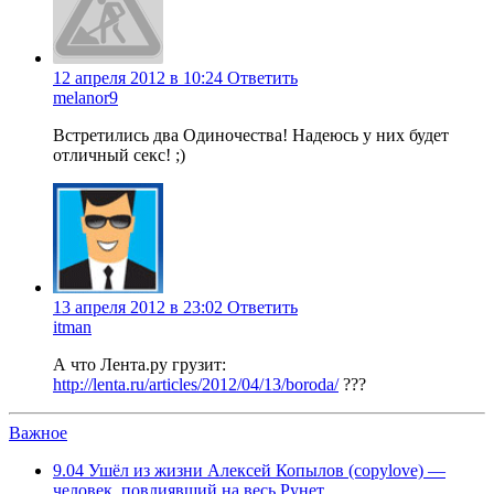
12 апреля 2012 в 10:24
Ответить
melanor9
Встретились два Одиночества! Надеюсь у них будет
отличный секс! ;)
13 апреля 2012 в 23:02
Ответить
itman
А что Лента.ру грузит:
http://lenta.ru/articles/2012/04/13/boroda/
???
Важное
9.04
Ушёл из жизни Алексей Копылов (copylove) —
человек, повлиявший на весь Рунет