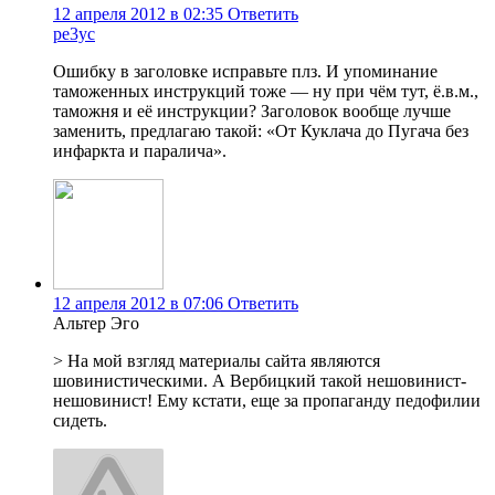
12 апреля 2012 в 02:35
Ответить
pe3yc
Ошибку в заголовке исправьте плз. И упоминание
таможенных инструкций тоже — ну при чём тут, ё.в.м.,
таможня и её инструкции? Заголовок вообще лучше
заменить, предлагаю такой: «От Куклача до Пугача без
инфаркта и паралича».
12 апреля 2012 в 07:06
Ответить
Альтер Эго
> На мой взгляд материалы сайта являются
шовинистическими. А Вербицкий такой нешовинист-
нешовинист! Ему кстати, еще за пропаганду педофилии
сидеть.