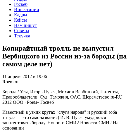
Госвеб
Инвестиции
Кадры
Кейсы
Нам пишут
Советы
Текучка
Копирайтный тролль не выпустил
Вербицкого из России из-за бороды (на
самом деле нет)
11 апреля 2012 в 19:06
Roem.ru
Борода / Усы, Игорь Пугач, Михаил Вербицкий, Патенты,
Правообладатели, Суд, Таможня, ФАС, Шереметьево
ru-RU
2012
ООО «Роем»
Госвеб
Известный в узких кругах "слуга народа" и русский (оба
титула — это самоназвания) И. В. Пугач умудрился
запатентовать бороду. Новости СМИ2 Новости СМИ2 На
основании