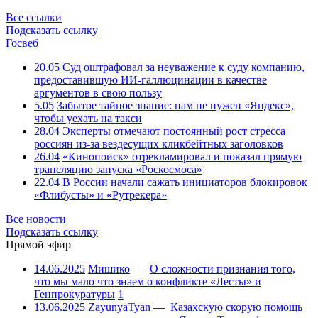
Все ссылки
Подсказать ссылку
Госвеб
20.05
Суд оштрафовал за неуважение к суду компанию,
предоставившую ИИ-галлюцинации в качестве
аргументов в свою пользу
5.05
Забытое тайное знание: нам не нужен «Яндекс»,
чтобы уехать на такси
28.04
Эксперты отмечают постоянный рост стресса
россиян из-за вездесущих кликбейтных заголовков
26.04
«Кинопоиск» отрекламировал и показал прямую
трансляцию запуска «Роскосмоса»
22.04
В России начали сажать инициаторов блокировок
«Флибусты» и «Рутрекера»
Все новости
Подсказать ссылку
Прямой эфир
14.06.2025
Мишико
—
О сложности признания того,
что мы мало что знаем о конфликте «Лесты» и
Генпрокуратуры
1
13.06.2025
ZayunyaTyan
—
Казахскую скорую помощь