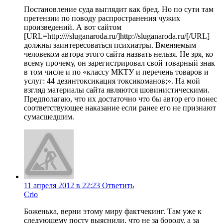
Постановление суда выглядит как бред. Но по сути там
претензии по поводу распространения чужих
произведений. А вот сайтом
[URL=http:////sluganaroda.ru/]http://sluganaroda.ru/[/URL]
должны заинтересоваться психиатры. Вменяемым
человеком автора этого сайта назвать нельзя. Не зря, ко
всему прочему, он зарегистрировал свой товарный знак
в том числе и по «классу МКТУ и перечень товаров и
услуг: 44 дезинтоксикация токсикоманов;». На мой
взгляд материалы сайта являются шовинистическими.
Предполагаю, что их достаточно что бы автор его понес
соответствующее наказание если ранее его не признают
сумасшедшим.
11 апреля 2012 в 22:23
Ответить
Crio
Боженька, верни этому миру фактчекинг. Там уже к
следующему посту выяснили, что не за бороду, а за