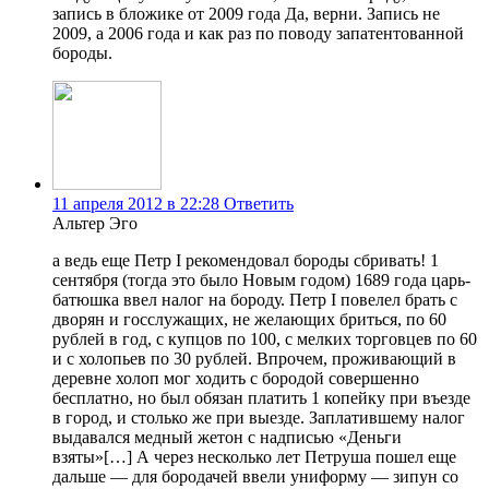
запись в бложике от 2009 года Да, верни. Запись не
2009, а 2006 года и как раз по поводу запатентованной
бороды.
11 апреля 2012 в 22:28
Ответить
Альтер Эго
а ведь еще Петр I рекомендовал бороды сбривать! 1
сентября (тогда это было Новым годом) 1689 года царь-
батюшка ввел налог на бороду. Петр I повелел брать с
дворян и госслужащих, не желающих бриться, по 60
рублей в год, с купцов по 100, с мелких торговцев по 60
и с холопьев по 30 рублей. Впрочем, проживающий в
деревне холоп мог ходить с бородой совершенно
бесплатно, но был обязан платить 1 копейку при въезде
в город, и столько же при выезде. Заплатившему налог
выдавался медный жетон с надписью «Деньги
взяты»[…] А через несколько лет Петруша пошел еще
дальше — для бородачей ввели униформу — зипун со