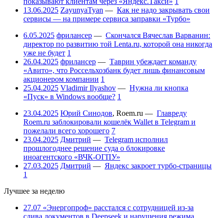
показывают клиентам через «Яндекс.Такси»
1
13.06.2025
ZayunyaTyan
—
Как не надо закрывать свои
сервисы — на примере сервиса заправки «Турбо»
6.05.2025
фрилансер
—
Скончался Вячеслав Варванин:
директор по развитию той Lenta.ru, которой она никогда
уже не будет
1
26.04.2025
фрилансер
—
Таврин убеждает команду
«Авито», что Россельхозбанк будет лишь финансовым
акционером компании
1
25.04.2025
Vladimir Ilyashov
—
Нужна ли кнопка
«Пуск» в Windows вообще?
1
23.04.2025
Юрий Синодов
,
Roem.ru
—
Главреду
Roem.ru заблокировали кошелёк Wallet в Telegram и
пожелали всего хорошего
7
23.04.2025
Дмитрий
—
Telegram исполнил
прошлогоднее решение суда о блокировке
иноагентского «ВЧК-ОГПУ»
27.03.2025
Дмитрий
—
Яндекс закроет турбо-страницы
1
Лучшее за неделю
27.07
«Энергопроф» расстался с сотрудницей из-за
слива документов в Deepseek и нарушения режима