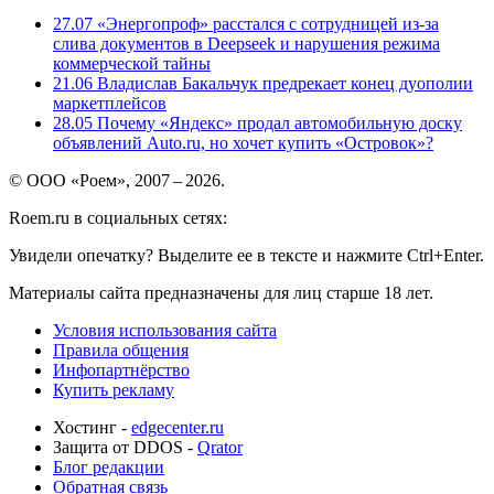
27.07
«Энергопроф» расстался с сотрудницей из-за
слива документов в Deepseek и нарушения режима
коммерческой тайны
21.06
Владислав Бакальчук предрекает конец дуополии
маркетплейсов
28.05
Почему «Яндекс» продал автомобильную доску
объявлений Auto.ru, но хочет купить «Островок»?
© ООО «Роем», 2007 – 2026.
Roem.ru в социальных сетях:
Увидели опечатку? Выделите ее в тексте и нажмите Ctrl+Enter.
Материалы сайта предназначены для лиц старше 18 лет.
Условия использования сайта
Правила общения
Инфопартнёрство
Купить рекламу
Хостинг -
edgecenter.ru
Защита от DDOS -
Qrator
Блог редакции
Обратная связь