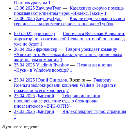
Генпрокуратуры
1
13.06.2025
ZayunyaTyan
—
Казахскую скорую помощь
показывают клиентам через «Яндекс.Такси»
1
13.06.2025
ZayunyaTyan
—
Как не надо закрывать свои
сервисы — на примере сервиса заправки «Турбо»
6.05.2025
фрилансер
—
Скончался Вячеслав Варванин:
директор по развитию той Lenta.ru, которой она никогда
уже не будет
1
26.04.2025
фрилансер
—
Таврин убеждает команду
«Авито», что Россельхозбанк будет лишь финансовым
акционером компании
1
25.04.2025
Vladimir Ilyashov
—
Нужна ли кнопка
«Пуск» в Windows вообще?
1
23.04.2025
Юрий Синодов
,
Roem.ru
—
Главреду
Roem.ru заблокировали кошелёк Wallet в Telegram и
пожелали всего хорошего
7
23.04.2025
Дмитрий
—
Telegram исполнил
прошлогоднее решение суда о блокировке
иноагентского «ВЧК-ОГПУ»
27.03.2025
Дмитрий
—
Яндекс закроет турбо-страницы
1
Лучшее за неделю