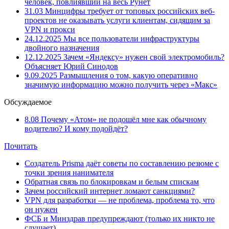
человек, повлиявший на весь Рунет
31.03
Минцифры требует от топовых российских веб-
проектов не оказывать услуги клиентам, сидящим за
VPN и прокси
24.12.2025
Мы все пользователи инфраструктуры
двойного назначения
12.12.2025
Зачем «Яндексу» нужен свой электромобиль?
Объясняет Юрий Синодов
9.09.2025
Размышления о том, какую оперативно
значимую информацию можно получить через «Макс»
Обсуждаемое
8.08
Почему «Атом» не подошёл мне как обычному
водителю? И кому подойдёт?
Почитать
Создатель Prisma даёт советы по составлению резюме с
точки зрения нанимателя
Обратная связь по блокировкам и белым спискам
Зачем российский интернет ломают санкциями?
VPN для разработки — не проблема, проблема то, что
он нужен
ФСБ и Минздрав предупреждают (только их никто не
слушает)