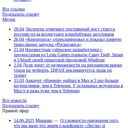
Все ссылки
Подсказать ссылку
Медиа
28.04
Эксперты отмечают постоянный рост стресса
россиян из-за вездесущих кликбейтных заголовков
26.04
«Кинопоиск» отрекламировал и показал прямую
трансляцию запуска «Роскосмоса»
21.04
Неизвестные узбекские разработчики с
продюссером из Lesta Games порвали Сашу Грей, Steam
и Ubisoft своей пиратской бродилкой Windrose
2.04
Доля денег от недвижимости на рекламном рынке
упала на четверть, ЦИАН рекламируется лишь по
телеку
31.03
Аккаунт «Кремля» набрал в Max в 5 раз больше
подписчиков, чем в Telegram. У остальных результаты в
Max’е в разы хуже чем в Telegram
Все новости
Подсказать ссылку
Прямой эфир
14.06.2025
Мишико
—
О сложности признания того,
что мы мало что знаем о конфликте «Лесты» и